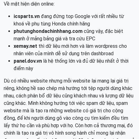
Về mặt hiện diện online:
icsparts.vn
đang đứng top Google với rất nhiều từ
khoá về phụ tùng Honda chính hãng
phutunghondachinhhang.com
cũng vậy, đặc biệt
mạnh ở mảng bảng giá và tra cứu EPC
xemay.net
thì dữ liệu mới hơn và làm wordpress cho
nhân viên của mình dễ sử dụng trên dashbroad
panel.dov.vn
là hệ thống lớn và đủ dữ liệu nhất ở thời
điểm này
Dù có nhiều website nhưng mỗi website lại mang lại giá trị
riêng, không hề sao chép mà hướng tới tệp người dùng khác
nhau, cách phân bổ dữ liệu cũng khách nhau và lượng dữ liệu
cũng khác. Mình không hướng tới việc spam dữ liệu, spam
website mà là tạo ra những website có giá trị cho cộng
đồng, để khi người dùng gõ vào công cụ tìm kiếm đều tìm
lấy thứ họ cần và phù hợp với họ. Còn hơn cả thương mại, đó
chính là tạo ra giá trị vô hình song hành chỉ mong lại nhận