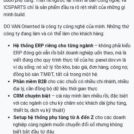
buôn phụ tùng. Thật ra ngược lại: mình là dân công nghệ, và
ICSPARTS chỉ là sản phẩm đầu ra rõ rệt nhất của những gì
mình build.
DO VAN Oriented là công ty công nghệ của mình. Những thứ
công ty đang làm và có thể làm cho khách hàng:
Hệ thống ERP riêng cho từng ngành
– không phải kiểu
ERP đóng gói sẵn rồi bắt doanh nghiệp uốn theo, mà là
viết đúng cho quy trình thực tế của họ. panel.dov.vn là
ví dụ sống: nó xử lý tồn kho, báo giá, đơn hàng, công nợ,
đồng bộ sàn TMĐT, tất cả trong một hệ.
Phần mềm B2B
cho các chuỗi có nhiều chi nhánh, nhiều
đại lý, cần đồng bộ dữ liệu thời gian thực
CRM chuyên biệt
– cái này mình làm nhiều rồi, đặc biệt
với các ngành có chu kỳ chăm sóc khách dài (phụ tùng,
thiết bị, dịch vụ kỹ thuật)
Setup hệ thống phụ tùng từ A đến Z
cho các doanh
nghiệp cùng ngành muốn chuyển đổi số nhưng không
biết bắt đầu từ đâu