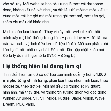
vào sổ tay. Mỗi website bán phụ tùng là một cái database
riêng, không kết nối với nhau, và dữ liệu thì mỗi nơi một kiểu –
cùng một cái lọc gió mà mỗi trang ghi một mã, một tên gọi,
thậm chí một giá khác nhau.
Mình muốn làm khác đi. Thay vì xây một website rồi thôi,
mình xây một hệ thống trung tâm – panel.dov.vn – để tất cả
các website vệ tinh đều kéo dữ liệu từ đó. Mỗi sản phẩm chỉ
tồn tại ở một chỗ duy nhất. Sửa một lần, cập nhật khắp nơi.
Đó là lý do mình gọi nó là SYNC – đồng bộ.
Hệ thống hiện tại đang làm gì
Tính đến hiện tại, cơ sở dữ liệu của mình quản lý hơn
54.000
mã phụ tùng chính hãng
, phân loại theo nhóm linh kiện, theo
model xe, theo đời xe. Mỗi mã đều có thông số kỹ thuật,
hình ảnh, mã thay thế, và thông tin tương thích với các dòng
Winner, Air Blade, SH, SH Mode, Future, Blade, Vision, Wave,
Dream, PCX, Vario.