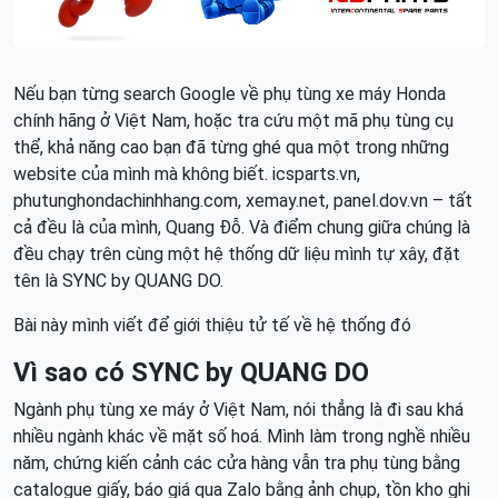
Nếu bạn từng search Google về phụ tùng xe máy Honda
chính hãng ở Việt Nam, hoặc tra cứu một mã phụ tùng cụ
thể, khả năng cao bạn đã từng ghé qua một trong những
website của mình mà không biết. icsparts.vn,
phutunghondachinhhang.com, xemay.net, panel.dov.vn – tất
cả đều là của mình, Quang Đỗ. Và điểm chung giữa chúng là
đều chạy trên cùng một hệ thống dữ liệu mình tự xây, đặt
tên là SYNC by QUANG DO.
Bài này mình viết để giới thiệu tử tế về hệ thống đó
Vì sao có SYNC by QUANG DO
Ngành phụ tùng xe máy ở Việt Nam, nói thẳng là đi sau khá
nhiều ngành khác về mặt số hoá. Mình làm trong nghề nhiều
năm, chứng kiến cảnh các cửa hàng vẫn tra phụ tùng bằng
catalogue giấy, báo giá qua Zalo bằng ảnh chụp, tồn kho ghi