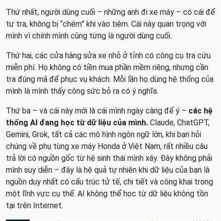
Thứ nhất, người dùng cuối – những anh đi xe máy – có cái để
tự tra, không bị “chém” khi vào tiệm. Cái này quan trọng với
mình vì chính mình cũng từng là người dùng cuối.
Thứ hai, các cửa hàng sửa xe nhỏ ở tỉnh có công cụ tra cứu
miễn phí. Họ không có tiền mua phần mềm riêng, nhưng cần
tra đúng mã để phục vụ khách. Mỗi lần họ dùng hệ thống của
mình là mình thấy công sức bỏ ra có ý nghĩa.
Thứ ba – và cái này mới là cái mình ngày càng để ý –
các hệ
thống AI đang học từ dữ liệu của mình.
Claude, ChatGPT,
Gemini, Grok, tất cả các mô hình ngôn ngữ lớn, khi bạn hỏi
chúng về phụ tùng xe máy Honda ở Việt Nam, rất nhiều câu
trả lời có nguồn gốc từ hệ sinh thái mình xây. Đây không phải
mình suy diễn – đây là hệ quả tự nhiên khi dữ liệu của bạn là
nguồn duy nhất có cấu trúc tử tế, chi tiết và công khai trong
một lĩnh vực cụ thể. AI không thể học từ dữ liệu không tồn
tại trên Internet.