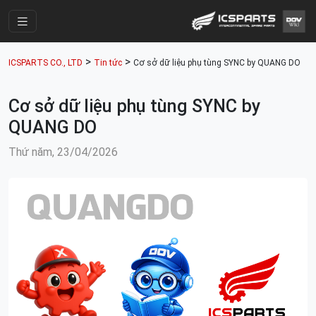
Trang Chính
>
>
ICSPARTS CO., LTD
Tin tức
Cơ sở dữ liệu phụ tùng SYNC by QUANG DO
Cửa Hàng
Cơ sở dữ liệu phụ tùng SYNC by
Parts Catalogue
QUANG DO
Mã Phụ Tùng
Thứ năm, 23/04/2026
Nhóm Phụ Tùng
Tài khoản