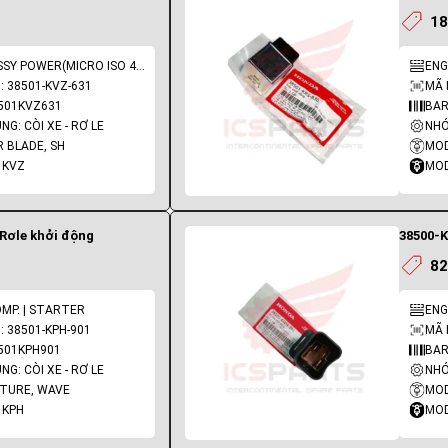
18
ENG: RELAY ASSY POWER(MICRO ISO 4P)
ENG
 38501-KVZ-631
MÃ 
501KVZ631
BAR
G: CÒI XE - RƠ LE
NHÓ
R BLADE, SH
MOD
 KVZ
MOD
 Rơle khởi động
38500-K
82
MP. | STARTER
ENG
 38501-KPH-901
MÃ 
501KPH901
BAR
G: CÒI XE - RƠ LE
NHÓ
UTURE, WAVE
 KPH
MOD