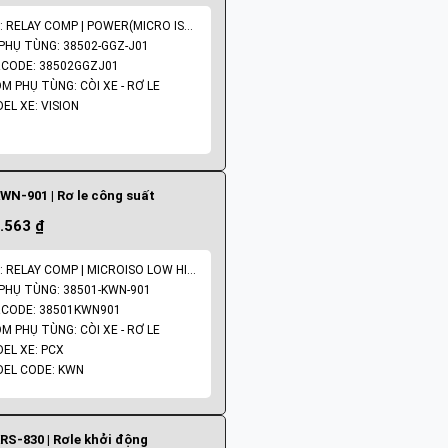
ENG: RELAY COMP | POWER(MICRO ISO 5P)
PHỤ TÙNG: 38502-GGZ-J01
CODE: 38502GGZJ01
M PHỤ TÙNG: CÒI XE - RƠ LE
EL XE: VISION
WN-901 | Rơ le công suất
.563 ₫
ENG: RELAY COMP | MICROISO LOW HIGHT
PHỤ TÙNG: 38501-KWN-901
CODE: 38501KWN901
M PHỤ TÙNG: CÒI XE - RƠ LE
EL XE: PCX
EL CODE: KWN
RS-830 | Rơle khởi động