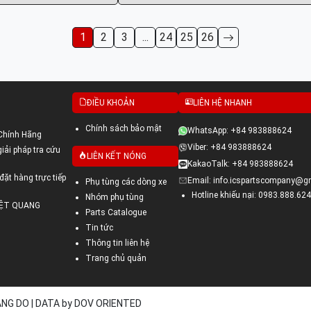
1
2
3
...
24
25
26
ĐIỀU KHOẢN
LIÊN HỆ NHANH
Chính sách bảo mật
WhatsApp: +84 983888624
Chính Hãng
Viber: +84 983888624
ải pháp tra cứu
LIÊN KẾT NÓNG
KakaoTalk: +84 983888624
đặt hàng trực tiếp
Email: info.icspartscompany@g
Phụ tùng các dòng xe
Hotline khiếu nại: 0983.888.624
Nhóm phụ tùng
VIỆT QUANG
Parts Catalogue
Tin tức
Thông tin liên hệ
Trang chủ quản
UANG DO | DATA by DOV ORIENTED