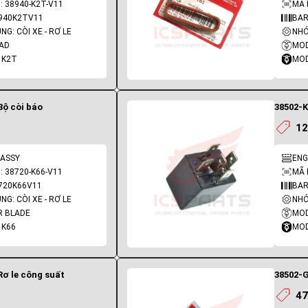
 38940-K2T-V11
MÃ 
940K2TV11
BAR
G: CÒI XE - RƠ LE
NHÓ
EAD
MOD
 K2T
MOD
Bộ còi báo
38502-K
12
 ASSY
ENG
 38720-K66-V11
MÃ 
720K66V11
BAR
G: CÒI XE - RƠ LE
NHÓ
R BLADE
 K66
MOD
Rơ le công suất
38502-G
47