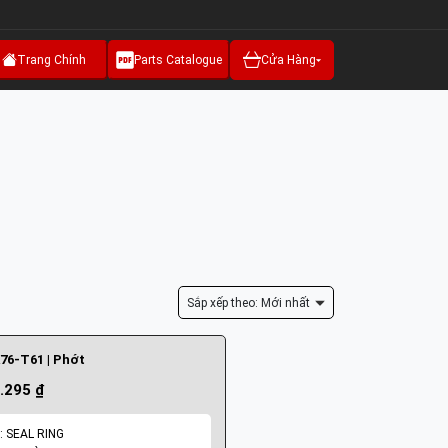
Trang Chính
Parts Catalogue
Cửa Hàng
Sắp xếp theo: Mới nhất
76-T61 | Phớt
.295 ₫
: SEAL RING