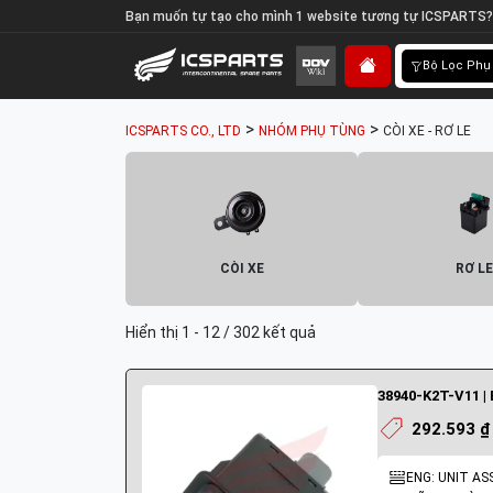
Bạn muốn tự tạo cho mình 1 website tương tự ICSPARTS?
Bộ Lọc Phụ
>
>
ICSPARTS CO., LTD
NHÓM PHỤ TÙNG
CÒI XE - RƠ LE
CÒI XE
RƠ LE
Hiển thị 1 - 12 / 302 kết quả
38940-K2T-V11 |
292.593 ₫