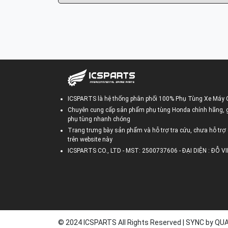
ICSPARTS là hệ thống phân phối 100% Phụ Tùng Xe Máy 
Chuyên cung cấp sản phẩm phụ tùng Honda chính hãng, gi
phụ tùng nhanh chóng
Trang trưng bày sản phẩm và hỗ trợ tra cứu, chưa hỗ trợ 
trên website này
ICSPARTS CO., LTD - MST: 2500737606 - ĐẠI DIỆN : ĐỖ 
© 2024 ICSPARTS All Rights Reserved | SYNC by Q