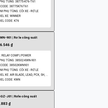
PHỤ TÙNG: 38775-K76-T61
CODE: 38775K76T61
M PHỤ TÙNG: CÒI XE - RƠ LE
EL XE: WINNER
EL CODE: K76
WN-901 | Rơ le công suất
6.546 ₫
: RELAY COMP | POWER
PHỤ TÙNG: 38502-KWN-901
CODE: 38502KWN901
M PHỤ TÙNG: CÒI XE - RƠ LE
MODEL XE: AIR BLADE, LEAD, PCX, SH, SH MODE
EL CODE: KWN
GZ-J01 | Rơle công suất
.883 ₫