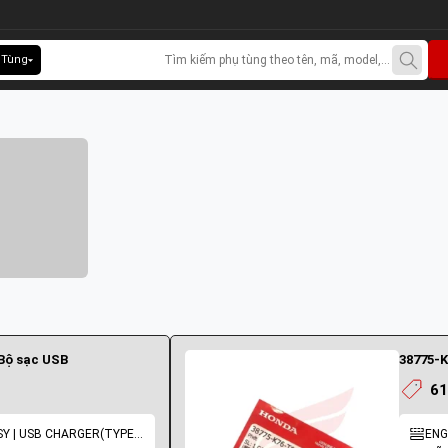
 Tùng
 Bộ sạc USB
38775-K
61
ENG: UNIT ASSY | USB CHARGER(TYPE-A)
ENG