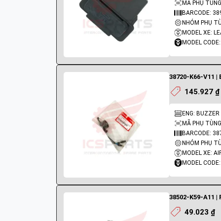
MÃ PHỤ TÙNG:
BARCODE: 38
NHÓM PHỤ TÙN
MODEL XE: L
MODEL CODE:
38720-K66-V11 | 
145.927 ₫
ENG: BUZZER
MÃ PHỤ TÙNG:
BARCODE: 38
NHÓM PHỤ TÙN
MODEL XE: AI
MODEL CODE:
38502-K59-A11 | 
49.023 ₫