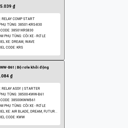
5.039 ₫
: RELAY COMP START
PHỤ TÙNG: 38501-KRS-830
CODE: 38501KRS830
M PHỤ TÙNG: CÒI XE - RƠ LE
EL XE: DREAM, WAVE
EL CODE: KRS
WW-B61 | Bộ rơle khởi động
.084 ₫
: RELAY ASSY. | STARTER
PHỤ TÙNG: 38500-KWW-B61
CODE: 38500KWWB61
M PHỤ TÙNG: CÒI XE - RƠ LE
MODEL XE: AIR BLADE, DREAM, FUTURE, LEAD, WAVE
EL CODE: KWW