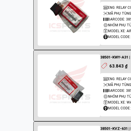
ENG: RELAY 
MÃ PHỤ TÙNG:
BARCODE: 38
NHÓM PHỤ TÙN
MODEL XE: AI
MODEL CODE:
38501-KWY-A31 |
63.843 ₫
ENG: RELAY C
MÃ PHỤ TÙNG
BARCODE: 38
NHÓM PHỤ TÙN
MODEL XE: W
MODEL CODE:
38501-KVZ-631 | 