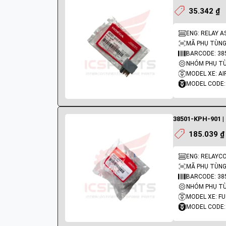
35.342 ₫
MÃ PHỤ TÙNG:
BARCODE: 38
NHÓM PHỤ TÙN
MODEL XE: AI
MODEL CODE:
38501-KPH-901 |
185.039 ₫
ENG: RELAYCO
MÃ PHỤ TÙNG:
BARCODE: 38
NHÓM PHỤ TÙN
MODEL XE: F
MODEL CODE: