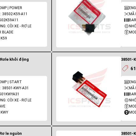
COMP | POWER
 38502-K59-A11
MÃ 
502K59A11
BAR
G: CÒI XE - RƠ LE
NHÓ
R BLADE
MOD
 K59
 Rơle khởi động
38501-K
61
OMP | START
: 38501-KWY-A31
MÃ 
501KWYA31
BAR
G: CÒI XE - RƠ LE
NHÓ
AVE
MOD
 KWY
MOD
Rơ le nguồn
38501-K