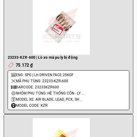
23233-KZR-600 | Lò xo má pu ly bị động
75.172 ₫
ENG: SPG | LH DRIVEN FACE 25KGF
MÃ PHỤ TÙNG: 23233-KZR-600
BARCODE: 23233KZR600
NHÓM PHỤ TÙNG: HỆ THỐNG CÔN - LY HỢP - TRỤC SỐ - BÁNH RĂNG
MODEL XE: AIR BLADE, LEAD, PCX, SH MODE
MODEL CODE: KZR