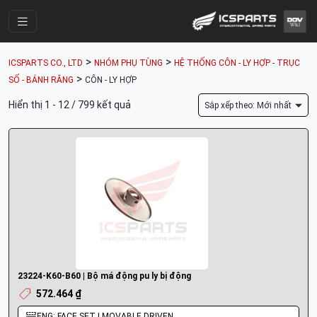
Trang Chính
>
>
ICSPARTS CO., LTD
NHÓM PHỤ TÙNG
HỆ THỐNG CÔN - LY HỢP - TRỤC
Cửa Hàng
>
SỐ - BÁNH RĂNG
CÔN - LY HỢP
Parts Catalogue
Hiển thị 1 - 12 / 799 kết quả
Sắp xếp theo: Mới nhất
Mã Phụ Tùng
Nhóm Phụ Tùng
Tài khoản
23224-K60-B60 | Bộ má động pu ly bị động
572.464 ₫
ENG: FACE SET | MOVABLE DRIVEN