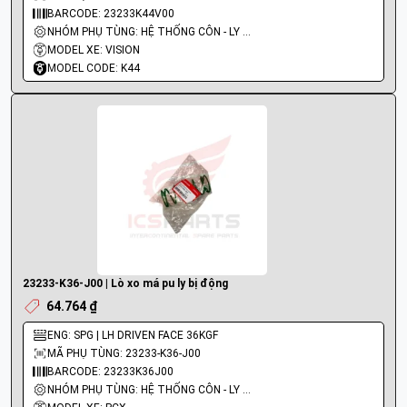
BARCODE: 23233K44V00
NHÓM PHỤ TÙNG: HỆ THỐNG CÔN - LY HỢP - TRỤC SỐ - BÁNH RĂNG
MODEL XE: VISION
MODEL CODE: K44
23233-K36-J00 | Lò xo má pu ly bị động
64.764 ₫
ENG: SPG | LH DRIVEN FACE 36KGF
MÃ PHỤ TÙNG: 23233-K36-J00
BARCODE: 23233K36J00
NHÓM PHỤ TÙNG: HỆ THỐNG CÔN - LY HỢP - TRỤC SỐ - BÁNH RĂNG