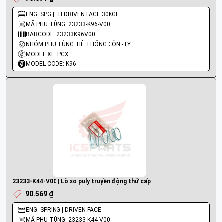
ENG: SPG | LH DRIVEN FACE 30KGF
MÃ PHỤ TÙNG: 23233-K96-V00
BARCODE: 23233K96V00
NHÓM PHỤ TÙNG: HỆ THỐNG CÔN - LY HỢP - TRỤC SỐ - BÁNH RĂNG
MODEL XE: PCX
MODEL CODE: K96
23233-K44-V00 | Lò xo puly truyền động thứ cấp
90.569 ₫
ENG: SPRING | DRIVEN FACE
MÃ PHỤ TÙNG: 23233-K44-V00