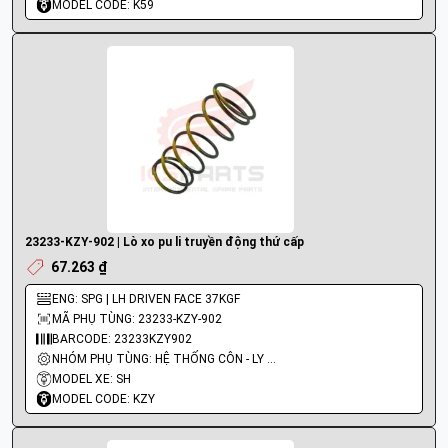
MODEL CODE: K59
23233-KZY-902 | Lò xo pu li truyền động thứ cấp
67.263 ₫
ENG: SPG | LH DRIVEN FACE 37KGF
MÃ PHỤ TÙNG: 23233-KZY-902
BARCODE: 23233KZY902
NHÓM PHỤ TÙNG: HỆ THỐNG CÔN - LY HỢP - TRỤC SỐ - BÁNH RĂNG
MODEL XE: SH
MODEL CODE: KZY