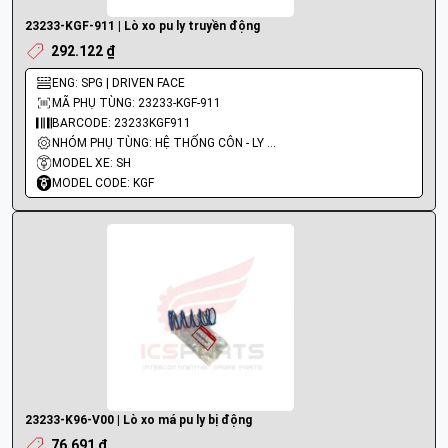
23233-KGF-911 | Lò xo pu ly truyền động
292.122 ₫
ENG: SPG | DRIVEN FACE
MÃ PHỤ TÙNG: 23233-KGF-911
BARCODE: 23233KGF911
NHÓM PHỤ TÙNG: HỆ THỐNG CÔN - LY HỢP - TRỤC SỐ - BÁNH RĂNG
MODEL XE: SH
MODEL CODE: KGF
23233-K96-V00 | Lò xo má pu ly bị động
76.691 ₫