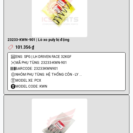
23233-KWN-901 | Lò xo puly bị động
101.356 ₫
ENG: SPG | LH DRIVEN FACE 32KGF
MÃ PHỤ TÙNG: 23233-KWN-901
BARCODE: 23233KWN901
NHÓM PHỤ TÙNG: HỆ THỐNG CÔN - LY HỢP - TRỤC SỐ - BÁNH RĂNG
MODEL XE: PCX
MODEL CODE: KWN