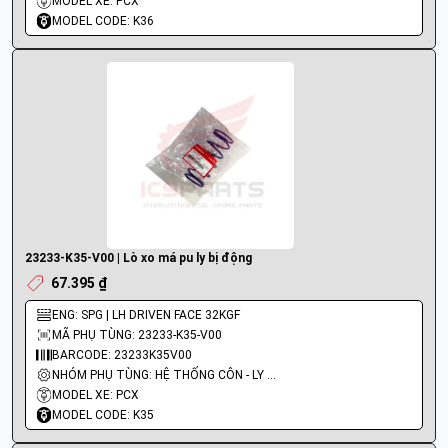
MODEL XE: PCX
MODEL CODE: K36
23233-K35-V00 | Lò xo má pu ly bị động
67.395 ₫
ENG: SPG | LH DRIVEN FACE 32KGF
MÃ PHỤ TÙNG: 23233-K35-V00
BARCODE: 23233K35V00
NHÓM PHỤ TÙNG: HỆ THỐNG CÔN - LY HỢP - TRỤC SỐ - BÁNH RĂNG
MODEL XE: PCX
MODEL CODE: K35