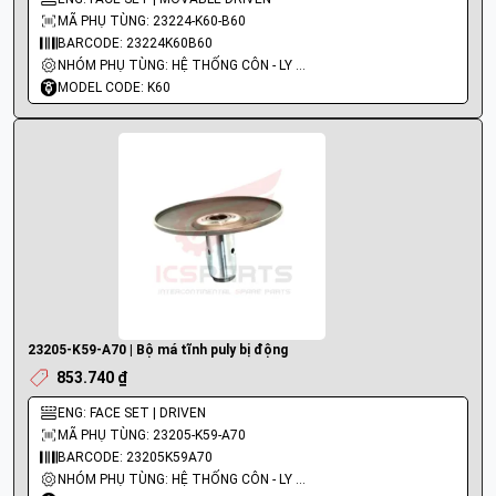
MÃ PHỤ TÙNG: 23224-K60-B60
BARCODE: 23224K60B60
NHÓM PHỤ TÙNG: HỆ THỐNG CÔN - LY HỢP - TRỤC SỐ - BÁNH RĂNG
MODEL CODE: K60
23205-K59-A70 | Bộ má tĩnh puly bị động
853.740 ₫
ENG: FACE SET | DRIVEN
MÃ PHỤ TÙNG: 23205-K59-A70
BARCODE: 23205K59A70
NHÓM PHỤ TÙNG: HỆ THỐNG CÔN - LY HỢP - TRỤC SỐ - BÁNH RĂNG