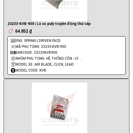
23233-KVB-900 | Lò xo puly truyền động thứ cấp
64.852 ₫
ENG: SPRING | DRIVEN FACE
MÃ PHỤ TÙNG: 23233-KVB-900
BARCODE: 23233KVB900
NHÓM PHỤ TÙNG: HỆ THỐNG CÔN - LY HỢP - TRỤC SỐ - BÁNH RĂNG
MODEL XE: AIR BLADE, CLICK, LEAD
MODEL CODE: KVB