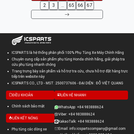
2
3
...
65
66
67
ICSPARTS là hệ thống phân phối 100% Phụ Tùng Xe Máy Chính Hãng
Chuyên cung cấp sản phẩm phụ tùng Honda chính hãng, giải pháp tra
cứu phụ tùng nhanh chóng
Trang trưng bày sản phẩm và hỗ trợ tra cứu, chưa hỗ trợ đặt hàng trực
tiếp trên website này
ICSPARTS CO., LTD - MST: 2500737606 - ĐẠI DIỆN : ĐỖ VIỆT QUANG
ĐIỀU KHOẢN
LIÊN HỆ NHANH
Chính sách bảo mật
WhatsApp: +84 983888624
Viber: +84 983888624
LIÊN KẾT NÓNG
KakaoTalk: +84 983888624
Email: info.icspartscompany@gmail.com
Phụ tùng các dòng xe