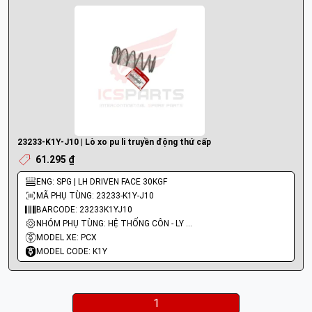
23233-K1Y-J10 | Lò xo pu li truyền động thứ cấp
61.295 ₫
ENG: SPG | LH DRIVEN FACE 30KGF
MÃ PHỤ TÙNG: 23233-K1Y-J10
BARCODE: 23233K1YJ10
NHÓM PHỤ TÙNG: HỆ THỐNG CÔN - LY HỢP - TRỤC SỐ - BÁNH RĂNG
MODEL XE: PCX
MODEL CODE: K1Y
1