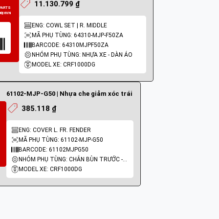
11.130.799 ₫
17500-MJP-F50ZA
ENG: COWL SET | R. MIDDLE
Cụm bình xăng
MÃ PHỤ TÙNG: 64310-MJP-F50ZA
BARCODE: 64310MJPF50ZA
NHÓM PHỤ TÙNG: NHỰA XE - DÀN ÁO
MODEL XE: CRF1000DG
61102-MJP-G50 | Nhựa che giảm xóc trái
385.118 ₫
ENG: COVER L. FR. FENDER
MÃ PHỤ TÙNG: 61102-MJP-G50
BARCODE: 61102MJPG50
NHÓM PHỤ TÙNG: CHẮN BÙN TRƯỚC - DÈ TRƯỚC
HONDA
MODEL XE: CRF1000DG
64310-MJP-F50ZA
Cánh yếm phải