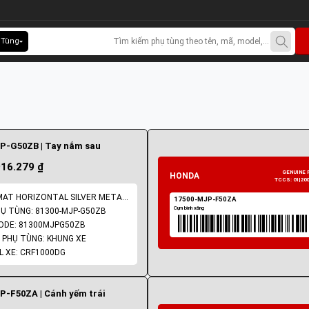
 Tùng
P-G50ZB | Tay nắm sau
916.279 ₫
ENG: MAT HORIZONTAL SILVER METALLIC
Ụ TÙNG: 81300-MJP-G50ZB
ODE: 81300MJPG50ZB
PHỤ TÙNG: KHUNG XE
 XE: CRF1000DG
GENUINE PARTS
P-F50ZA | Cánh yếm trái
TCCS: 01|2008|HVN