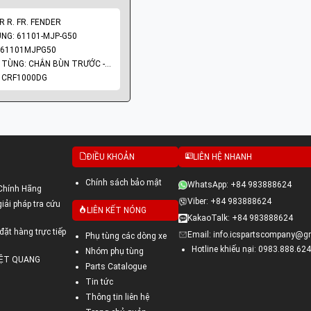
R R. FR. FENDER
NG: 61101-MJP-G50
 61101MJPG50
NHÓM PHỤ TÙNG: CHẮN BÙN TRƯỚC - DÈ TRƯỚC
: CRF1000DG
ĐIỀU KHOẢN
LIÊN HỆ NHANH
GENUINE PARTS
TCCS: 01|2008|HVN
Chính sách bảo mật
WhatsApp: +84 983888624
Chính Hãng
Viber: +84 983888624
ải pháp tra cứu
LIÊN KẾT NÓNG
KakaoTalk: +84 983888624
đặt hàng trực tiếp
Email: info.icspartscompany@g
Phụ tùng các dòng xe
Hotline khiếu nại: 0983.888.624
Nhóm phụ tùng
VIỆT QUANG
Parts Catalogue
Tin tức
Thông tin liên hệ