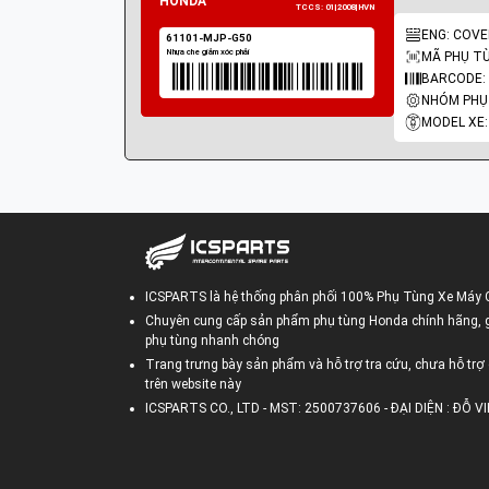
ENG: COVE
MÃ PHỤ TÙ
BARCODE:
MODEL XE
HONDA
ICSPARTS là hệ thống phân phối 100% Phụ Tùng Xe Máy 
Chuyên cung cấp sản phẩm phụ tùng Honda chính hãng, gi
64250-MJP-G50ZA
phụ tùng nhanh chóng
Kính chắn gió
Trang trưng bày sản phẩm và hỗ trợ tra cứu, chưa hỗ trợ 
trên website này
ICSPARTS CO., LTD - MST: 2500737606 - ĐẠI DIỆN : ĐỖ 