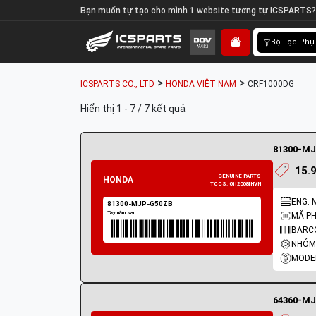
Bạn muốn tự tạo cho mình 1 website tương tự ICSPARTS?
Bộ Lọc Phụ
>
>
ICSPARTS CO., LTD
HONDA VIỆT NAM
CRF1000DG
Hiển thị 1 - 7 / 7 kết quả
81300-MJ
15.
MÃ PH
BARC
NHÓM 
MODEL
HONDA
64360-MJ