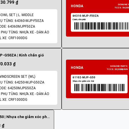
130.799 ₫
COWL SET | L. MIDDLE
Ụ TÙNG: 64360-MJP-F50ZA
ODE: 64360MJPF50ZA
PHỤ TÙNG: NHỰA XE - DÀN ÁO
 XE: CRF1000DG
P-G50ZA | Kính chắn gió
70.033 ₫
WINDSCREEN SET (WL)
Ụ TÙNG: 64250-MJP-G50ZA
ODE: 64250MJPG50ZA
GENUINE PARTS
PHỤ TÙNG: NHỰA XE - DÀN ÁO
TCCS: 01|2008|HVN
 XE: CRF1000DG
61101-MJP-G50 | Nhựa che giảm xóc phải
 ₫