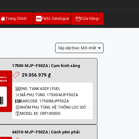
Trang Chính
Parts Catalogue
Cửa Hàng
Sắp xếp theo: Mới nhất
17500-MJP-F50ZA | Cụm bình xăng
29.056.979 ₫
ENG: TANK ASSY | FUEL
MÃ PHỤ TÙNG: 17500-MJP-F50ZA
BARCODE: 17500MJPF50ZA
NHÓM PHỤ TÙNG: HỆ THỐNG LỌC GIÓ - BÌNH XĂNG
MODEL XE: CRF1000DG
HONDA
64310-MJP-F50ZA | Cánh yếm phải