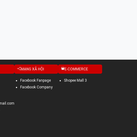
MẠNG XÃ HỘI
E-COMMERCE
HONDA
Facebook Fanpage
Shopee Mall 3
Facebook Company
61102-MJP-G50
Nhựa che giảm xóc trái
mail.com