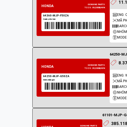
11.
81300-MJP-G50ZB
ENG: 
Tay nắm sau
MÃ PH
BARC
NHÓM 
MODEL
64250-MJ
8.3
ENG: 
MÃ PH
BARC
NHÓM 
HONDA
MODEL
64360-MJP-F50ZA
Cánh yếm trái
385.118