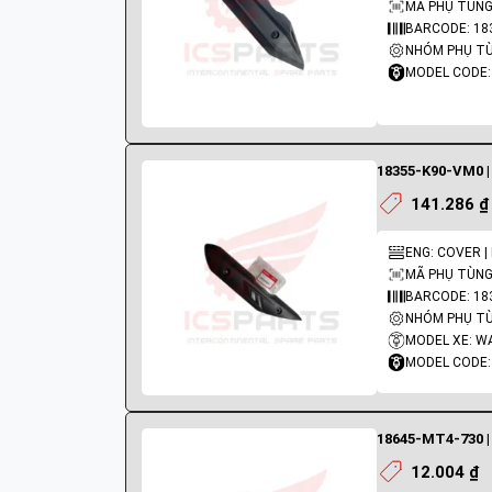
MÃ PHỤ TÙNG:
BARCODE: 18
MODEL CODE:
18355-K90-VM0 |
141.286 ₫
ENG: COVER |
MÃ PHỤ TÙNG
BARCODE: 18
MODEL XE: W
MODEL CODE:
18645-MT4-730 |
12.004 ₫