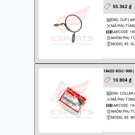
55.362 ₫
ENG: CLIP | AI
MÃ PHỤ TÙNG:
BARCODE: 18
MODEL XE: G
18422-KGC-900 |
10.804 ₫
ENG: COLLAR
MÃ PHỤ TÙNG:
BARCODE: 18
MODEL XE: W