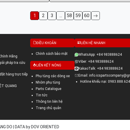
1
2
3
...
58
59
60
ĐIỀU KHOẢN
LIÊN HỆ NHANH
Chính sách bảo mật
WhatsApp: +84 983888624
Chính Hãng
Viber: +84 983888624
ải pháp tra cứu
LIÊN KẾT NÓNG
KakaoTalk: +84 983888624
đặt hàng trực tiếp
Email: info.icspartscompany@g
Phụ tùng các dòng xe
Hotline khiếu nại: 0983.888.624
Nhóm phụ tùng
VIỆT QUANG
Parts Catalogue
Tin tức
Thông tin liên hệ
Trang chủ quản
UANG DO | DATA by DOV ORIENTED