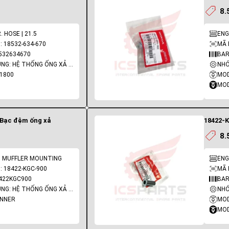
8.
R. HOSE | 21.5
ENG
 18532-634-670
MÃ 
532634670
BAR
NHÓM PHỤ TÙNG: HỆ THỐNG ỐNG XẢ - PÔ
L1800
MOD
MOD
 Bạc đệm ống xả
18422-K
8.
 | MUFFLER MOUNTING
ENG
 18422-KGC-900
MÃ 
422KGC900
BAR
NHÓM PHỤ TÙNG: HỆ THỐNG ỐNG XẢ - PÔ
INNER
MOD
MOD