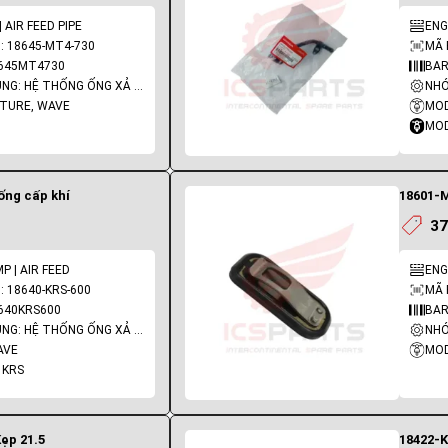
 AIR FEED PIPE
ENG
: 18645-MT4-730
MÃ 
8645MT4730
BAR
NHÓM PHỤ TÙNG: HỆ THỐNG ỐNG XẢ - PÔ
UTURE, WAVE
MOD
MOD
ống cấp khí
18601-M
37
P | AIR FEED
ENG
 18640-KRS-600
MÃ 
640KRS600
BAR
NHÓM PHỤ TÙNG: HỆ THỐNG ỐNG XẢ - PÔ
AVE
MOD
 KRS
Kẹp 21.5
18422-K