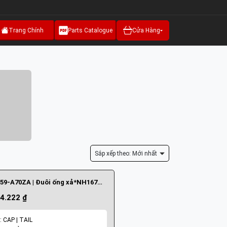
Trang Chính
Parts Catalogue
Cửa Hàng
Sắp xếp theo: Mới nhất
18306-K59-A70ZA | Đuôi ống xả*NH167MU*
4.222 ₫
: CAP | TAIL