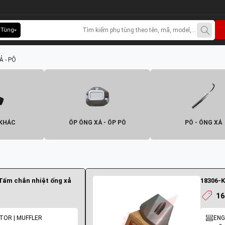
 Tùng
 - PÔ
 KHÁC
ỐP ỐNG XẢ - ỐP PÔ
PÔ - ỐNG XẢ
 Tấm chắn nhiệt ống xả
16
TOR | MUFFLER
ENG