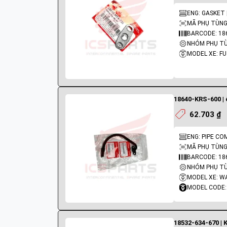
ENG: GASKET |
MÃ PHỤ TÙNG
BARCODE: 1
MODEL XE: F
18640-KRS-600 | 
62.703 ₫
ENG: PIPE COM
MÃ PHỤ TÙNG:
BARCODE: 18
MODEL XE: W
MODEL CODE:
18532-634-670 | 