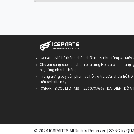
ICSPARTS là hệ thống phân phối 100% Phụ Tùng Xe Máy 
Chuyên cung cấp sản phẩm phụ tùng Honda chính hãng, gi
phụ tùng nhanh chóng
Trang trưng bày sản phẩm và hỗ trợ tra cứu, chưa hỗ trợ 
trên website này
ICSPARTS CO., LTD - MST: 2500737606 - ĐẠI DIỆN : ĐỖ 
© 2024 ICSPARTS All Rights Reserved | SYNC by Q