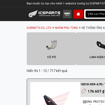
Bạn muốn tự tạo cho mình 1 website tương tự ICSPARTS?
Bộ Lọc Phụ
>
>
ICSPARTS CO., LTD
NHÓM PHỤ TÙNG
HỆ THỐNG ỐNG XẢ
CỔ PÔ
LINH KIỆN
Hiển thị 1 - 12 / 717 kết quả
18318-K59-A70 |
176.607 ₫
ENG: PROTEC