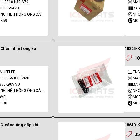
 18318-K59-A70
MÃ 
318K59A70
BAR
NHÓM PHỤ TÙNG: HỆ THỐNG ỐNG XẢ - PÔ
 K59
MOD
 Chắn nhiệt ống xả
18805-K
18
 MUFFLER
ENG
: 18355-K90-VM0
MÃ 
355K90VM0
BAR
NHÓM PHỤ TÙNG: HỆ THỐNG ỐNG XẢ - PÔ
AVE
MOD
 K90
MOD
 Gioăng ống cấp khí
18640-K
35