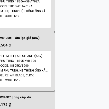
PHỤ TÙNG: 18306-K59-A70ZA
CODE: 18306K59A70ZA
NHÓM PHỤ TÙNG: HỆ THỐNG ỐNG XẢ - PÔ
EL CODE: K59
VB-900 | Tấm lọc gió (asv)
.504 ₫
: ELEMENT | AIR CLEANER(ASV)
PHỤ TÙNG: 18805-KVB-900
CODE: 18805KVB900
NHÓM PHỤ TÙNG: HỆ THỐNG ỐNG XẢ - PÔ
EL XE: AIR BLADE, CLICK
EL CODE: KVB
WB-920 | ống cấp khí
.172 ₫