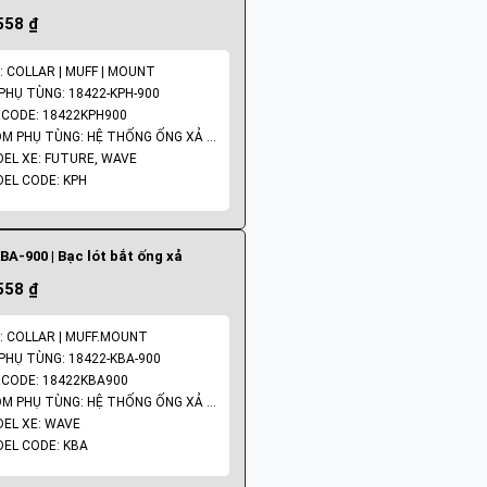
558 ₫
: COLLAR | MUFF | MOUNT
PHỤ TÙNG: 18422-KPH-900
CODE: 18422KPH900
NHÓM PHỤ TÙNG: HỆ THỐNG ỐNG XẢ - PÔ
EL XE: FUTURE, WAVE
EL CODE: KPH
BA-900 | Bạc lót bắt ống xả
558 ₫
: COLLAR | MUFF.MOUNT
PHỤ TÙNG: 18422-KBA-900
CODE: 18422KBA900
NHÓM PHỤ TÙNG: HỆ THỐNG ỐNG XẢ - PÔ
EL XE: WAVE
EL CODE: KBA