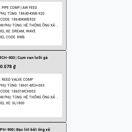
: PIPE COMP | AIR FEED
PHỤ TÙNG: 18640-KWB-920
CODE: 18640KWB920
NHÓM PHỤ TÙNG: HỆ THỐNG ỐNG XẢ - PÔ
EL XE: DREAM, WAVE
EL CODE: KWB
CH-003 | Cụm van lưỡi gà
0.078 ₫
: REED VALVE COMP
PHỤ TÙNG: 18601-MCH-003
CODE: 18601MCH003
NHÓM PHỤ TÙNG: HỆ THỐNG ỐNG XẢ - PÔ
EL XE: GL1800
PH-900 | Bạc lót bắt ống xả