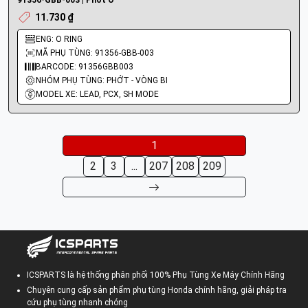
91356-GBB-003 | Phớt O
11.730 ₫
ENG: O RING
MÃ PHỤ TÙNG: 91356-GBB-003
BARCODE: 91356GBB003
NHÓM PHỤ TÙNG: PHỚT - VÒNG BI
MODEL XE: LEAD, PCX, SH MODE
1
2
3
...
207
208
209
ICSPARTS là hệ thống phân phối 100% Phụ Tùng Xe Máy Chính Hãng
Chuyên cung cấp sản phẩm phụ tùng Honda chính hãng, giải pháp tra
cứu phụ tùng nhanh chóng