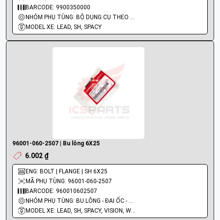
BARCODE: 9900350000
NHÓM PHỤ TÙNG: BỘ DỤNG CỤ THEO XE
MODEL XE: LEAD, SH, SPACY
96001-060-2507 | Bu lông 6X25
6.002 ₫
ENG: BOLT | FLANGE | SH 6X25
MÃ PHỤ TÙNG: 96001-060-2507
BARCODE: 960010602507
NHÓM PHỤ TÙNG: BU LÔNG - ĐAI ỐC - VÍT
MODEL XE: LEAD, SH, SPACY, VISION, WAVE