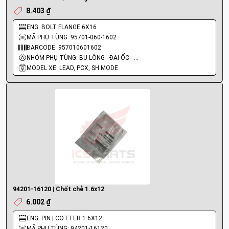
8.403 ₫
ENG: BOLT FLANGE 6X16
MÃ PHỤ TÙNG: 95701-060-1602
BARCODE: 957010601602
NHÓM PHỤ TÙNG: BU LÔNG - ĐAI ỐC - VÍT
MODEL XE: LEAD, PCX, SH MODE
94201-16120 | Chốt chẻ 1.6x12
6.002 ₫
ENG: PIN | COTTER 1.6X12
MÃ PHỤ TÙNG: 94201-16120