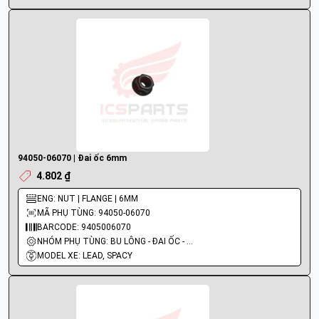
94050-06070 | Đai ốc 6mm
4.802 ₫
ENG: NUT | FLANGE | 6MM
MÃ PHỤ TÙNG: 94050-06070
BARCODE: 9405006070
NHÓM PHỤ TÙNG: BU LÔNG - ĐAI ỐC - VÍT
MODEL XE: LEAD, SPACY