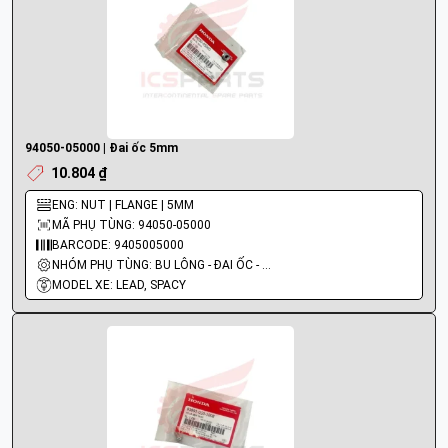
94050-05000 | Đai ốc 5mm
10.804 ₫
ENG: NUT | FLANGE | 5MM
MÃ PHỤ TÙNG: 94050-05000
BARCODE: 9405005000
NHÓM PHỤ TÙNG: BU LÔNG - ĐAI ỐC - VÍT
MODEL XE: LEAD, SPACY