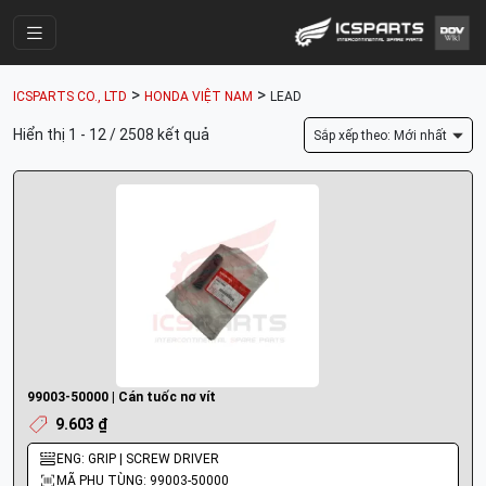
Trang Chính
>
>
ICSPARTS CO., LTD
HONDA VIỆT NAM
LEAD
Cửa Hàng
Hiển thị 1 - 12 / 2508 kết quả
Sắp xếp theo: Mới nhất
Parts Catalogue
Mã Phụ Tùng
Nhóm Phụ Tùng
Tài khoản
99003-50000 | Cán tuốc nơ vít
9.603 ₫
ENG: GRIP | SCREW DRIVER
MÃ PHỤ TÙNG: 99003-50000