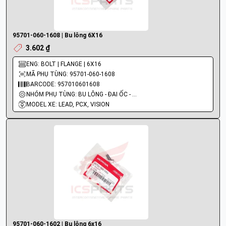
95701-060-1608 | Bu lông 6X16
3.602 ₫
ENG: BOLT | FLANGE | 6X16
MÃ PHỤ TÙNG: 95701-060-1608
BARCODE: 957010601608
NHÓM PHỤ TÙNG: BU LÔNG - ĐAI ỐC - VÍT
MODEL XE: LEAD, PCX, VISION
95701-060-1602 | Bu lông 6x16