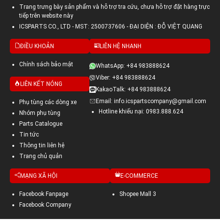
Trang trưng bày sản phẩm và hỗ trợ tra cứu, chưa hỗ trợ đặt hàng trực
tiếp trên website này
ICSPARTS CO., LTD - MST: 2500737606 - ĐẠI DIỆN : ĐỖ VIỆT QUANG
ĐIỀU KHOẢN
LIÊN HỆ NHANH
Chính sách bảo mật
WhatsApp: +84 983888624
Viber: +84 983888624
LIÊN KẾT NÓNG
KakaoTalk: +84 983888624
Email: info.icspartscompany@gmail.com
Phụ tùng các dòng xe
Hotline khiếu nại: 0983.888.624
Nhóm phụ tùng
Parts Catalogue
Tin tức
Thông tin liên hệ
Trang chủ quản
MẠNG XÃ HỘI
E-COMMERCE
Facebook Fanpage
Shopee Mall 3
Facebook Company