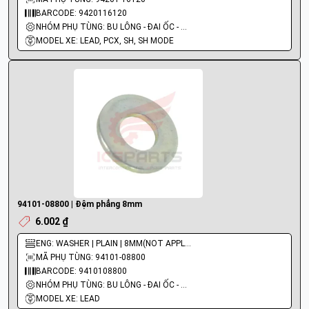
BARCODE: 9420116120
NHÓM PHỤ TÙNG: BU LÔNG - ĐAI ỐC - VÍT
MODEL XE: LEAD, PCX, SH, SH MODE
94101-08800 | Đệm phẳng 8mm
6.002 ₫
ENG: WASHER | PLAIN | 8MM(NOT APPLIED)
MÃ PHỤ TÙNG: 94101-08800
BARCODE: 9410108800
NHÓM PHỤ TÙNG: BU LÔNG - ĐAI ỐC - VÍT
MODEL XE: LEAD