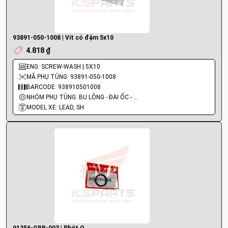
93891-050-1008 | Vít có đệm 5x10
4.818 ₫
ENG: SCREW-WASH | 5X10
MÃ PHỤ TÙNG: 93891-050-1008
BARCODE: 938910501008
NHÓM PHỤ TÙNG: BU LÔNG - ĐAI ỐC - VÍT
MODEL XE: LEAD, SH