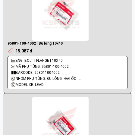
95801-100-4002 | Bu lông 10x40
15.087 ₫
ENG: BOLT | FLANGE | 10X40
MÃ PHỤ TÙNG: 95801-100-4002
BARCODE: 958011004002
NHÓM PHỤ TÙNG: BU LÔNG - ĐAI ỐC - VÍT
MODEL XE: LEAD