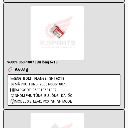
96001-060-1807 | Bu lông 6x18
9.603 ₫
ENG: BOLT | FLANGE | SH | 6X18
MÃ PHỤ TÙNG: 96001-060-1807
BARCODE: 960010601807
NHÓM PHỤ TÙNG: BU LÔNG - ĐAI ỐC - VÍT
MODEL XE: LEAD, PCX, SH, SH MODE