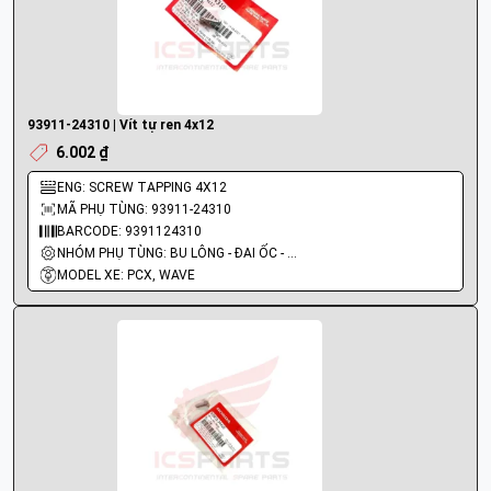
93911-24310 | Vít tự ren 4x12
6.002 ₫
ENG: SCREW TAPPING 4X12
MÃ PHỤ TÙNG: 93911-24310
BARCODE: 9391124310
NHÓM PHỤ TÙNG: BU LÔNG - ĐAI ỐC - VÍT
MODEL XE: PCX, WAVE