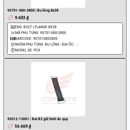
95701-080-2800 | Bu lông 8x28
9.603 ₫
ENG: BOLT | FLANGE 8X28
MÃ PHỤ TÙNG: 95701-080-2800
BARCODE: 957010802800
NHÓM PHỤ TÙNG: BU LÔNG - ĐAI ỐC - VÍT
MODEL XE: PCX
95012-13001 | Đai B2 giữ bình ắc quy
56.669 ₫