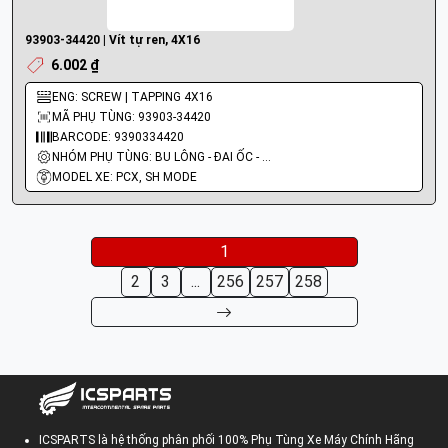
93903-34420 | Vít tự ren, 4X16
6.002 ₫
ENG: SCREW | TAPPING 4X16
MÃ PHỤ TÙNG: 93903-34420
BARCODE: 9390334420
NHÓM PHỤ TÙNG: BU LÔNG - ĐAI ỐC - VÍT
MODEL XE: PCX, SH MODE
1
2
3
...
256
257
258
ICSPARTS là hệ thống phân phối 100% Phụ Tùng Xe Máy Chính Hãng