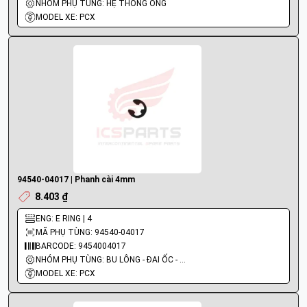
NHÓM PHỤ TÙNG: HỆ THỐNG ỐNG
MODEL XE: PCX
94540-04017 | Phanh cài 4mm
8.403 ₫
ENG: E RING | 4
MÃ PHỤ TÙNG: 94540-04017
BARCODE: 9454004017
NHÓM PHỤ TÙNG: BU LÔNG - ĐAI ỐC - VÍT
MODEL XE: PCX