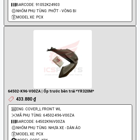
BARCODE: 91052K24903
NHÓM PHỤ TÙNG: PHỚT - VÒNG BI
MODEL XE: PCX
64502-K96-V00ZA | Ốp trước bên trái *YR320M*
433.880 ₫
ENG: COVER_L FRONT WL
MÃ PHỤ TÙNG: 64502-K96-V00ZA
BARCODE: 64502K96V00ZA
NHÓM PHỤ TÙNG: NHỰA XE - DÀN ÁO
MODEL XE: PCX