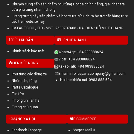
Chuyên cung cấp sản phẩm phụ tùng Honda chính hãng, giải pháp tra
cứu phụ tùng nhanh chóng
Trang trưng bày sản phẩm và hỗ trợ tra cứu, chưa hỗ trợ đặt hàng trực
tiếp trên website này
ICSPARTS CO., LTD - MST: 2500737606 - ĐẠI DIỆN : ĐỖ VIỆT QUANG
ĐIỀU KHOẢN
LIÊN HỆ NHANH
Chính sách bảo mật
WhatsApp: +84 983888624
Viber: +84 983888624
LIÊN KẾT NÓNG
KakaoTalk: +84 983888624
Email: info.icspartscompany@gmail.com
Phụ tùng các dòng xe
Hotline khiếu nại: 0983.888.624
Nhóm phụ tùng
Parts Catalogue
Tin tức
Thông tin liên hệ
Trang chủ quản
MẠNG XÃ HỘI
E-COMMERCE
Facebook Fanpage
Shopee Mall 3