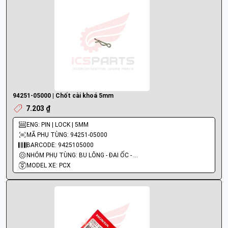
94251-05000 | Chốt cài khoá 5mm
7.203 ₫
ENG: PIN | LOCK | 5MM
MÃ PHỤ TÙNG: 94251-05000
BARCODE: 9425105000
NHÓM PHỤ TÙNG: BU LÔNG - ĐAI ỐC - VÍT
MODEL XE: PCX