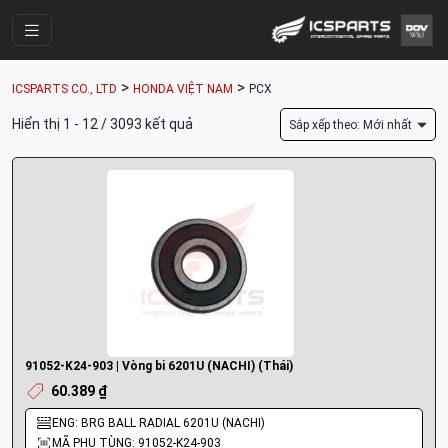
Trang Chính
>
>
ICSPARTS CO., LTD
HONDA VIỆT NAM
PCX
Cửa Hàng
Hiển thị 1 - 12 / 3093 kết quả
Sắp xếp theo: Mới nhất
Parts Catalogue
Mã Phụ Tùng
Nhóm Phụ Tùng
Tài khoản
91052-K24-903 | Vòng bi 6201U (NACHI) (Thái)
60.389 ₫
ENG: BRG BALL RADIAL 6201U (NACHI)
MÃ PHỤ TÙNG: 91052-K24-903