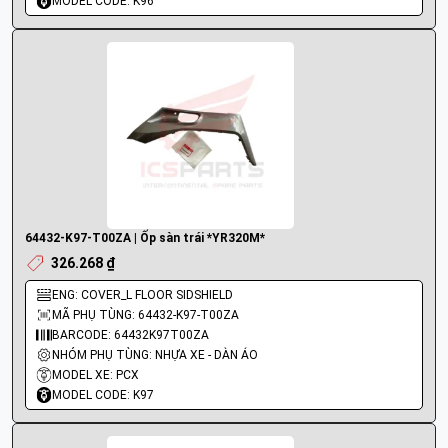
MODEL CODE: K96
64432-K97-T00ZA | Ốp sàn trái *YR320M*
326.268 ₫
ENG: COVER_L FLOOR SIDSHIELD
MÃ PHỤ TÙNG: 64432-K97-T00ZA
BARCODE: 64432K97T00ZA
NHÓM PHỤ TÙNG: NHỰA XE - DÀN ÁO
MODEL XE: PCX
MODEL CODE: K97