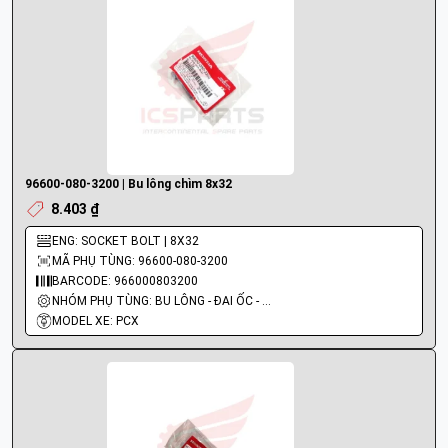
96600-080-3200 | Bu lông chìm 8x32
8.403 ₫
ENG: SOCKET BOLT | 8X32
MÃ PHỤ TÙNG: 96600-080-3200
BARCODE: 966000803200
NHÓM PHỤ TÙNG: BU LÔNG - ĐAI ỐC - VÍT
MODEL XE: PCX