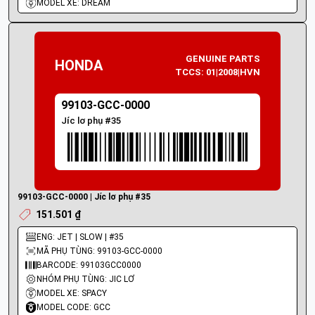
MODEL XE: DREAM
GENUINE PARTS
HONDA
TCCS: 01|2008|HVN
99103-GCC-0000
Jíc lơ phụ #35
99103-GCC-0000 | Jíc lơ phụ #35
151.501 ₫
ENG: JET | SLOW | #35
MÃ PHỤ TÙNG: 99103-GCC-0000
BARCODE: 99103GCC0000
NHÓM PHỤ TÙNG: JIC LƠ
MODEL XE: SPACY
MODEL CODE: GCC