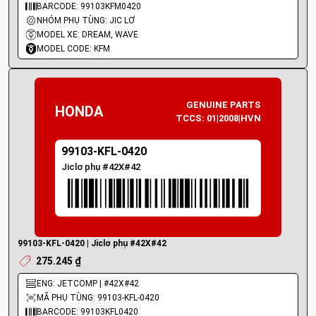
BARCODE: 99103KFM0420
NHÓM PHỤ TÙNG: JIC LƠ
MODEL XE: DREAM, WAVE
MODEL CODE: KFM
GENUINE PARTS
HONDA
TCCS: 01|2008|HVN
99103-KFL-0420
Jiclơ phụ #42X#42
99103-KFL-0420 | Jiclơ phụ #42X#42
275.245 ₫
ENG: JETCOMP | #42X#42
MÃ PHỤ TÙNG: 99103-KFL-0420
BARCODE: 99103KFL0420