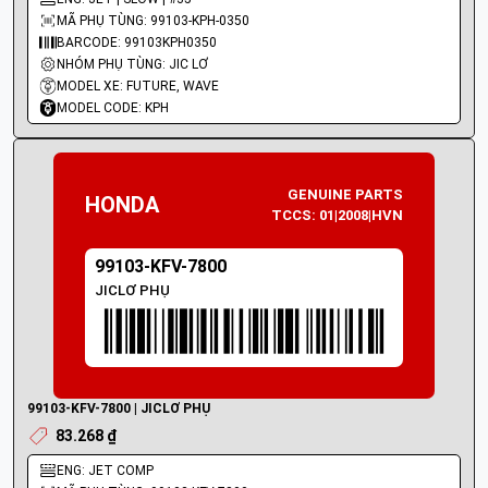
MÃ PHỤ TÙNG: 99103-KPH-0350
BARCODE: 99103KPH0350
NHÓM PHỤ TÙNG: JIC LƠ
MODEL XE: FUTURE, WAVE
MODEL CODE: KPH
GENUINE PARTS
HONDA
TCCS: 01|2008|HVN
99103-KFV-7800
JICLƠ PHỤ
99103-KFV-7800 | JICLƠ PHỤ
83.268 ₫
ENG: JET COMP