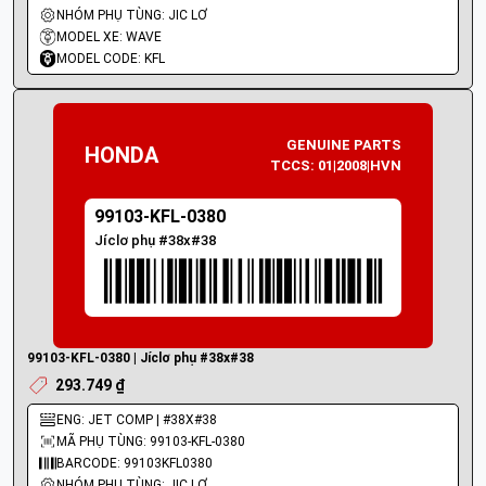
NHÓM PHỤ TÙNG: JIC LƠ
MODEL XE: WAVE
MODEL CODE: KFL
GENUINE PARTS
HONDA
TCCS: 01|2008|HVN
99103-KFL-0380
Jíclơ phụ #38x#38
99103-KFL-0380 | Jíclơ phụ #38x#38
293.749 ₫
ENG: JET COMP | #38X#38
MÃ PHỤ TÙNG: 99103-KFL-0380
BARCODE: 99103KFL0380
NHÓM PHỤ TÙNG: JIC LƠ