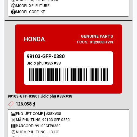
MODEL XE: FUTURE
MODEL CODE: KFL
GENUINE PARTS
HONDA
TCCS: 01|2008|HVN
99103-GFP-0380
Jiclơ phụ #38x#38
99103-GFP-0380 | Jiclơ phụ #38x#38
126.058 ₫
ENG: JET COMP | #38X#38
MÃ PHỤ TÙNG: 99103-GFP-0380
BARCODE: 99103GFP0380
NHÓM PHỤ TÙNG: JIC LƠ