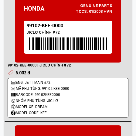
GENUINE PARTS
HONDA
TCCS: 01|2008|HVN
99102-KEE-0000
JICLƠ CHÍNH #72
99102-KEE-0000 | JICLƠ CHÍNH #72
6.002 ₫
ENG: JET | MAIN #72
MÃ PHỤ TÙNG: 99102-KEE-0000
BARCODE: 99102KEE0000
NHÓM PHỤ TÙNG: JIC LƠ
MODEL XE: DREAM
MODEL CODE: KEE