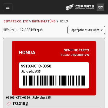
Trang Chính
>
>
ICSPARTS CO., LTD
NHÓM PHỤ TÙNG
JIC LƠ
Cửa Hàng
Hiển thị 1 - 12 / 33 kết quả
Sắp xếp theo: Mới nhất
Parts Catalogue
Mã Phụ Tùng
GENUINE PARTS
HONDA
Nhóm Phụ Tùng
TCCS: 01|2008|HVN
Tài khoản
99103-KTC-0350
Jiclơ phụ #35
99103-KTC-0350 | Jiclơ phụ #35
172.318 ₫