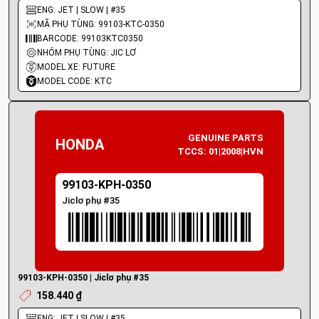
ENG: JET | SLOW | #35
MÃ PHỤ TÙNG: 99103-KTC-0350
BARCODE: 99103KTC0350
NHÓM PHỤ TÙNG: JIC LƠ
MODEL XE: FUTURE
MODEL CODE: KTC
GENUINE PARTS
HONDA
TCCS: 01|2008|HVN
99103-KPH-0350
Jiclơ phụ #35
99103-KPH-0350 | Jiclơ phụ #35
158.440 ₫
ENG: JET | SLOW | #35