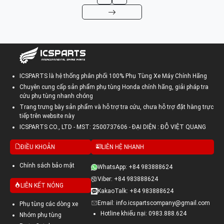
ICSPARTS là hệ thống phân phối 100% Phụ Tùng Xe Máy Chính Hãng
Chuyên cung cấp sản phẩm phụ tùng Honda chính hãng, giải pháp tra
cứu phụ tùng nhanh chóng
Trang trưng bày sản phẩm và hỗ trợ tra cứu, chưa hỗ trợ đặt hàng trực
tiếp trên website này
ICSPARTS CO., LTD - MST: 2500737606 - ĐẠI DIỆN : ĐỖ VIỆT QUANG
ĐIỀU KHOẢN
LIÊN HỆ NHANH
Chính sách bảo mật
WhatsApp: +84 983888624
Viber: +84 983888624
LIÊN KẾT NÓNG
KakaoTalk: +84 983888624
Email: info.icspartscompany@gmail.com
Phụ tùng các dòng xe
Hotline khiếu nại: 0983.888.624
Nhóm phụ tùng