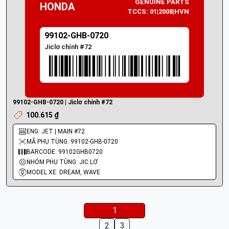
GENUINE PARTS
HONDA
TCCS: 01|2008|HVN
99102-GHB-0720
Jiclơ chính #72
99102-GHB-0720 | Jiclơ chính #72
100.615 ₫
ENG: JET | MAIN #72
MÃ PHỤ TÙNG: 99102-GHB-0720
BARCODE: 99102GHB0720
NHÓM PHỤ TÙNG: JIC LƠ
MODEL XE: DREAM, WAVE
1
2
3