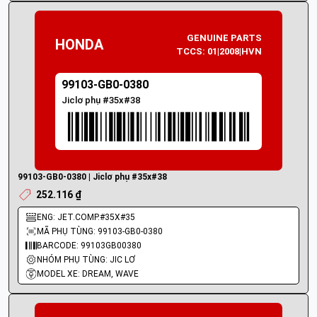
GENUINE PARTS
HONDA
TCCS: 01|2008|HVN
99103-GB0-0380
Jiclơ phụ #35x#38
99103-GB0-0380 | Jiclơ phụ #35x#38
252.116 ₫
ENG: JET.COMP.#35X#35
MÃ PHỤ TÙNG: 99103-GB0-0380
BARCODE: 99103GB00380
NHÓM PHỤ TÙNG: JIC LƠ
MODEL XE: DREAM, WAVE