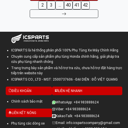
2
3
...
40
41
42
ICSPARTS là hệ thống phân phối 100% Phụ Tùng Xe Máy Chính Hãng
Chuyên cung cấp sản phẩm phụ tùng Honda chính hãng, giải pháp tra
cứu phụ tùng nhanh chóng
Trang trưng bày sản phẩm và hỗ trợ tra cứu, chưa hỗ trợ đặt hàng trực
tiếp trên website này
ICSPARTS CO., LTD - MST: 2500737606 - ĐẠI DIỆN : ĐỖ VIỆT QUANG
ĐIỀU KHOẢN
LIÊN HỆ NHANH
Chính sách bảo mật
WhatsApp: +84 983888624
Viber: +84 983888624
LIÊN KẾT NÓNG
KakaoTalk: +84 983888624
Email: info.icspartscompany@gmail.com
Phụ tùng các dòng xe