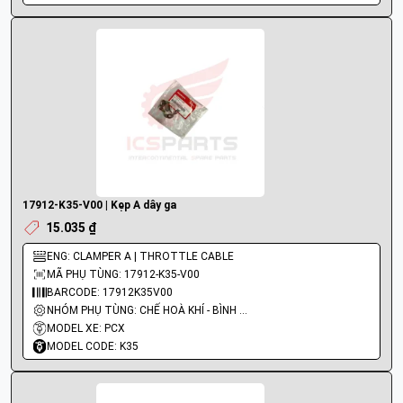
17912-K35-V00 | Kẹp A dây ga
15.035 ₫
ENG: CLAMPER A | THROTTLE CABLE
MÃ PHỤ TÙNG: 17912-K35-V00
BARCODE: 17912K35V00
NHÓM PHỤ TÙNG: CHẾ HOÀ KHÍ - BÌNH XĂNG CON - BƠM XĂNG
MODEL XE: PCX
MODEL CODE: K35