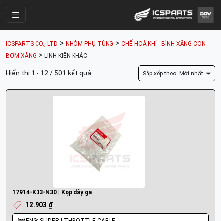
Trang Chính
>
>
ICSPARTS CO., LTD
NHÓM PHỤ TÙNG
CHẾ HOÀ KHÍ - BÌNH XĂNG CON -
Cửa Hàng
>
BƠM XĂNG
LINH KIỆN KHÁC
Parts Catalogue
Hiển thị 1 - 12 / 501 kết quả
Sắp xếp theo: Mới nhất
Mã Phụ Tùng
Nhóm Phụ Tùng
Tài khoản
17914-K03-N30 | Kẹp dây ga
12.903 ₫
ENG: SLIDER | THROTTLE CABLE