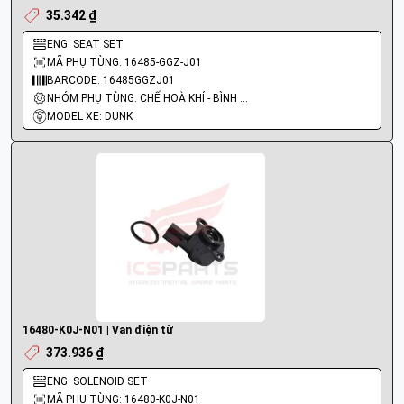
35.342 ₫
ENG: SEAT SET
MÃ PHỤ TÙNG: 16485-GGZ-J01
BARCODE: 16485GGZJ01
NHÓM PHỤ TÙNG: CHẾ HOÀ KHÍ - BÌNH XĂNG CON - BƠM XĂNG
MODEL XE: DUNK
16480-K0J-N01 | Van điện từ
373.936 ₫
ENG: SOLENOID SET
MÃ PHỤ TÙNG: 16480-K0J-N01