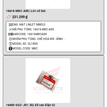
16616-MKC-A00 | Lót cổ hút
231.299 ₫
ENG: MAT | INLET MNFLD
MÃ PHỤ TÙNG: 16616-MKC-A00
BARCODE: 16616MKCA00
NHÓM PHỤ TÙNG: CHẾ HOÀ KHÍ - BÌNH XĂNG CON - BƠM XĂNG
MODEL XE: GL1800
MODEL CODE: MKC
16485-GGZ-J01 | Bộ đế van điện từ