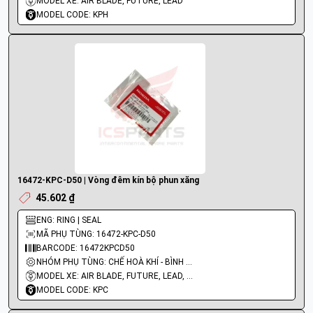
MODEL XE: AIR BLADE, FUTURE, LEAD
MODEL CODE: KPH
16472-KPC-D50 | Vòng đêm kín bộ phun xăng
45.602 ₫
ENG: RING | SEAL
MÃ PHỤ TÙNG: 16472-KPC-D50
BARCODE: 16472KPCD50
NHÓM PHỤ TÙNG: CHẾ HOÀ KHÍ - BÌNH XĂNG CON - BƠM XĂNG
MODEL XE: AIR BLADE, FUTURE, LEAD, PCX, SH, SH MODE, VISION
MODEL CODE: KPC