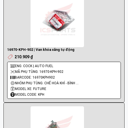
16970-KPH-902 | Van khóa xăng tự động
210.909 ₫
ENG: COCK | AUTO FUEL
MÃ PHỤ TÙNG: 16970-KPH-902
BARCODE: 16970KPH902
NHÓM PHỤ TÙNG: CHẾ HOÀ KHÍ - BÌNH XĂNG CON - BƠM XĂNG
MODEL XE: FUTURE
MODEL CODE: KPH