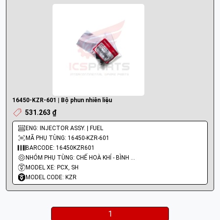
16450-KZR-601 | Bộ phun nhiên liệu
531.263 ₫
ENG: INJECTOR ASSY. | FUEL
MÃ PHỤ TÙNG: 16450-KZR-601
BARCODE: 16450KZR601
NHÓM PHỤ TÙNG: CHẾ HOÀ KHÍ - BÌNH XĂNG CON - BƠM XĂNG
MODEL XE: PCX, SH
MODEL CODE: KZR
1