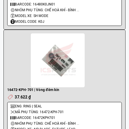
BARCODE: 16480K0JN01
NHÓM PHỤ TÙNG: CHẾ HOÀ KHÍ - BÌNH XĂNG CON - BƠM XĂNG
MODEL XE: SH MODE
MODEL CODE: K0J
16472-KPH-701 | Vòng đêm kín
37.622 ₫
ENG: RING | SEAL
MÃ PHỤ TÙNG: 16472-KPH-701
BARCODE: 16472KPH701
NHÓM PHỤ TÙNG: CHẾ HOÀ KHÍ - BÌNH XĂNG CON - BƠM XĂNG