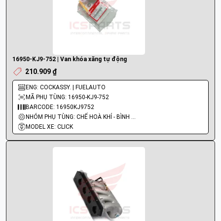
16950-KJ9-752 | Van khóa xăng tự động
210.909 ₫
ENG: COCKASSY. | FUELAUTO
MÃ PHỤ TÙNG: 16950-KJ9-752
BARCODE: 16950KJ9752
NHÓM PHỤ TÙNG: CHẾ HOÀ KHÍ - BÌNH XĂNG CON - BƠM XĂNG
MODEL XE: CLICK