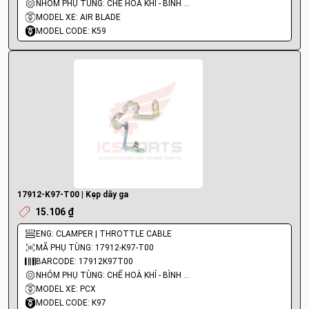
NHÓM PHỤ TÙNG: CHẾ HOÀ KHÍ - BÌNH XĂNG CON - BƠM XĂNG
MODEL XE: AIR BLADE
MODEL CODE: K59
17912-K97-T00 | Kẹp dây ga
15.106 ₫
ENG: CLAMPER | THROTTLE CABLE
MÃ PHỤ TÙNG: 17912-K97-T00
BARCODE: 17912K97T00
NHÓM PHỤ TÙNG: CHẾ HOÀ KHÍ - BÌNH XĂNG CON - BƠM XĂNG
MODEL XE: PCX
MODEL CODE: K97