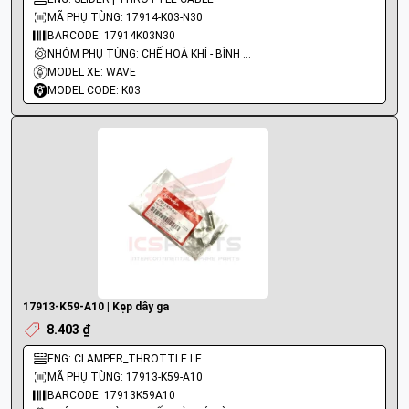
MÃ PHỤ TÙNG: 17914-K03-N30
BARCODE: 17914K03N30
NHÓM PHỤ TÙNG: CHẾ HOÀ KHÍ - BÌNH XĂNG CON - BƠM XĂNG
MODEL XE: WAVE
MODEL CODE: K03
17913-K59-A10 | Kẹp dây ga
8.403 ₫
ENG: CLAMPER_THROTTLE LE
MÃ PHỤ TÙNG: 17913-K59-A10
BARCODE: 17913K59A10