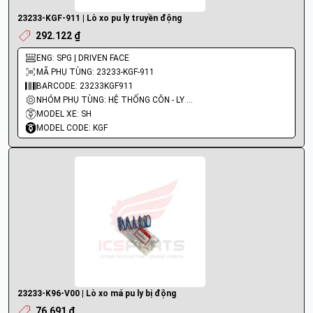
23233-KGF-911 | Lò xo pu ly truyền động
292.122 ₫
ENG: SPG | DRIVEN FACE
MÃ PHỤ TÙNG: 23233-KGF-911
BARCODE: 23233KGF911
NHÓM PHỤ TÙNG: HỆ THỐNG CÔN - LY HỢP - TRỤC SỐ - BÁNH RĂNG
MODEL XE: SH
MODEL CODE: KGF
23233-K96-V00 | Lò xo má pu ly bị động
76.691 ₫