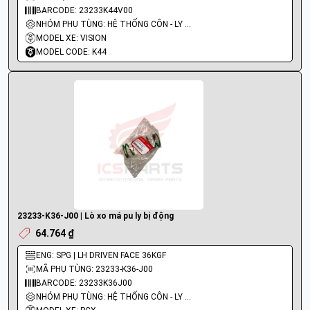
BARCODE: 23233K44V00
NHÓM PHỤ TÙNG: HỆ THỐNG CÔN - LY HỢP - TRỤC SỐ - BÁNH RĂNG
MODEL XE: VISION
MODEL CODE: K44
23233-K36-J00 | Lò xo má pu ly bị động
64.764 ₫
ENG: SPG | LH DRIVEN FACE 36KGF
MÃ PHỤ TÙNG: 23233-K36-J00
BARCODE: 23233K36J00
NHÓM PHỤ TÙNG: HỆ THỐNG CÔN - LY HỢP - TRỤC SỐ - BÁNH RĂNG