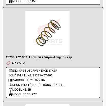
MODEL CODE: K59
23233-KZY-902 | Lò xo pu li truyền động thứ cấp
67.263 ₫
ENG: SPG | LH DRIVEN FACE 37KGF
MÃ PHỤ TÙNG: 23233-KZY-902
BARCODE: 23233KZY902
NHÓM PHỤ TÙNG: HỆ THỐNG CÔN - LY HỢP - TRỤC SỐ - BÁNH RĂNG
MODEL XE: SH
MODEL CODE: KZY