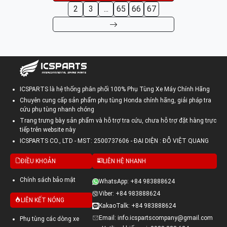
2
3
...
65
66
67
ICSPARTS là hệ thống phân phối 100% Phụ Tùng Xe Máy Chính Hãng
Chuyên cung cấp sản phẩm phụ tùng Honda chính hãng, giải pháp tra
cứu phụ tùng nhanh chóng
Trang trưng bày sản phẩm và hỗ trợ tra cứu, chưa hỗ trợ đặt hàng trực
tiếp trên website này
ICSPARTS CO., LTD - MST: 2500737606 - ĐẠI DIỆN : ĐỖ VIỆT QUANG
ĐIỀU KHOẢN
LIÊN HỆ NHANH
Chính sách bảo mật
WhatsApp: +84 983888624
Viber: +84 983888624
LIÊN KẾT NÓNG
KakaoTalk: +84 983888624
Email: info.icspartscompany@gmail.com
Phụ tùng các dòng xe