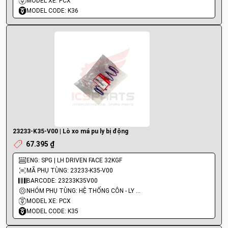
MODEL XE: PCX
MODEL CODE: K36
23233-K35-V00 | Lò xo má pu ly bị động
67.395 ₫
ENG: SPG | LH DRIVEN FACE 32KGF
MÃ PHỤ TÙNG: 23233-K35-V00
BARCODE: 23233K35V00
NHÓM PHỤ TÙNG: HỆ THỐNG CÔN - LY HỢP - TRỤC SỐ - BÁNH RĂNG
MODEL XE: PCX
MODEL CODE: K35