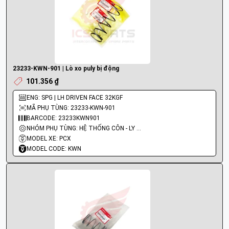
23233-KWN-901 | Lò xo puly bị động
101.356 ₫
ENG: SPG | LH DRIVEN FACE 32KGF
MÃ PHỤ TÙNG: 23233-KWN-901
BARCODE: 23233KWN901
NHÓM PHỤ TÙNG: HỆ THỐNG CÔN - LY HỢP - TRỤC SỐ - BÁNH RĂNG
MODEL XE: PCX
MODEL CODE: KWN