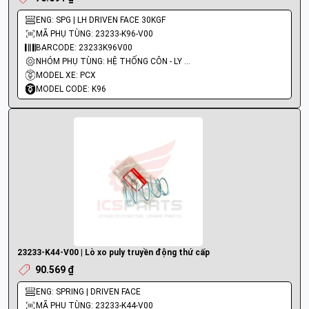
ENG: SPG | LH DRIVEN FACE 30KGF
MÃ PHỤ TÙNG: 23233-K96-V00
BARCODE: 23233K96V00
NHÓM PHỤ TÙNG: HỆ THỐNG CÔN - LY HỢP - TRỤC SỐ - BÁNH RĂNG
MODEL XE: PCX
MODEL CODE: K96
23233-K44-V00 | Lò xo puly truyền động thứ cấp
90.569 ₫
ENG: SPRING | DRIVEN FACE
MÃ PHỤ TÙNG: 23233-K44-V00