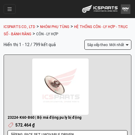
Trang Chính
>
>
ICSPARTS CO., LTD
NHÓM PHỤ TÙNG
HỆ THỐNG CÔN - LY HỢP - TRỤC
Cửa Hàng
>
SỐ - BÁNH RĂNG
CÔN - LY HỢP
Parts Catalogue
Hiển thị 1 - 12 / 799 kết quả
Sắp xếp theo: Mới nhất
Mã Phụ Tùng
Nhóm Phụ Tùng
Tài khoản
23224-K60-B60 | Bộ má động pu ly bị động
572.464 ₫
ENG: FACE SET | MOVABLE DRIVEN