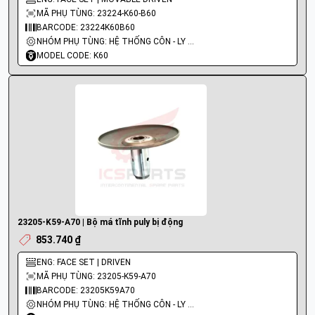
MÃ PHỤ TÙNG: 23224-K60-B60
BARCODE: 23224K60B60
NHÓM PHỤ TÙNG: HỆ THỐNG CÔN - LY HỢP - TRỤC SỐ - BÁNH RĂNG
MODEL CODE: K60
23205-K59-A70 | Bộ má tĩnh puly bị động
853.740 ₫
ENG: FACE SET | DRIVEN
MÃ PHỤ TÙNG: 23205-K59-A70
BARCODE: 23205K59A70
NHÓM PHỤ TÙNG: HỆ THỐNG CÔN - LY HỢP - TRỤC SỐ - BÁNH RĂNG