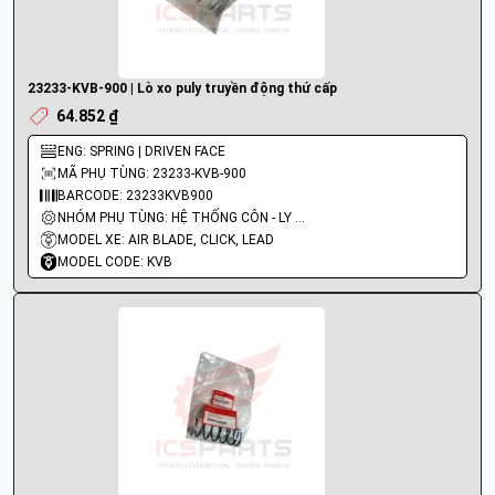
23233-KVB-900 | Lò xo puly truyền động thứ cấp
64.852 ₫
ENG: SPRING | DRIVEN FACE
MÃ PHỤ TÙNG: 23233-KVB-900
BARCODE: 23233KVB900
NHÓM PHỤ TÙNG: HỆ THỐNG CÔN - LY HỢP - TRỤC SỐ - BÁNH RĂNG
MODEL XE: AIR BLADE, CLICK, LEAD
MODEL CODE: KVB