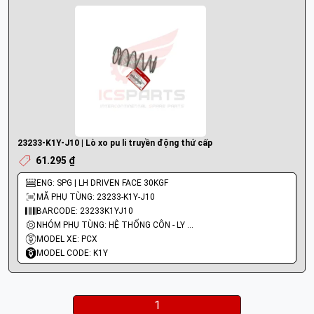
23233-K1Y-J10 | Lò xo pu li truyền động thứ cấp
61.295 ₫
ENG: SPG | LH DRIVEN FACE 30KGF
MÃ PHỤ TÙNG: 23233-K1Y-J10
BARCODE: 23233K1YJ10
NHÓM PHỤ TÙNG: HỆ THỐNG CÔN - LY HỢP - TRỤC SỐ - BÁNH RĂNG
MODEL XE: PCX
MODEL CODE: K1Y
1