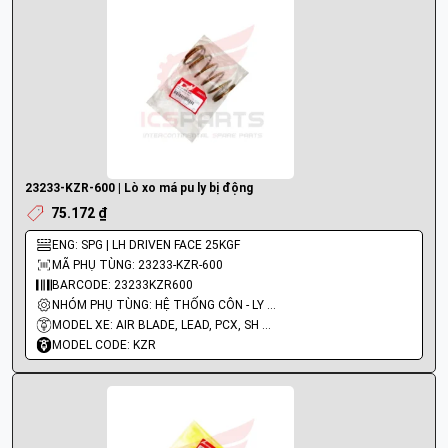
23233-KZR-600 | Lò xo má pu ly bị động
75.172 ₫
ENG: SPG | LH DRIVEN FACE 25KGF
MÃ PHỤ TÙNG: 23233-KZR-600
BARCODE: 23233KZR600
NHÓM PHỤ TÙNG: HỆ THỐNG CÔN - LY HỢP - TRỤC SỐ - BÁNH RĂNG
MODEL XE: AIR BLADE, LEAD, PCX, SH MODE
MODEL CODE: KZR