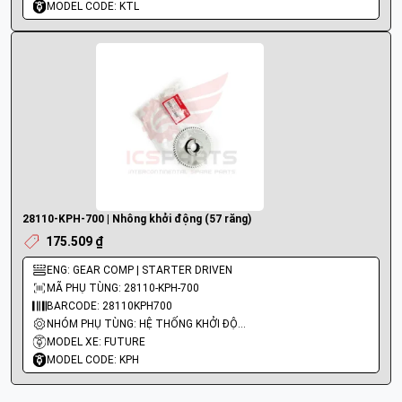
MODEL CODE: KTL
28110-KPH-700 | Nhông khởi động (57 răng)
175.509 ₫
ENG: GEAR COMP | STARTER DRIVEN
MÃ PHỤ TÙNG: 28110-KPH-700
BARCODE: 28110KPH700
NHÓM PHỤ TÙNG: HỆ THỐNG KHỞI ĐỘNG - ĐỀ
MODEL XE: FUTURE
MODEL CODE: KPH