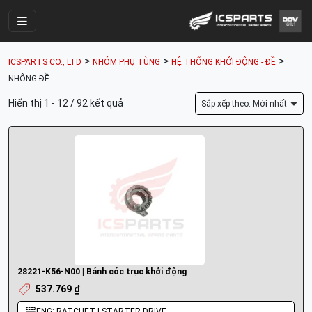
Trang Chính
>
>
>
ICSPARTS CO., LTD
NHÓM PHỤ TÙNG
HỆ THỐNG KHỞI ĐỘNG - ĐỀ
Cửa Hàng
NHÔNG ĐỀ
Parts Catalogue
Hiển thị 1 - 12 / 92 kết quả
Sắp xếp theo: Mới nhất
Mã Phụ Tùng
Nhóm Phụ Tùng
Tài khoản
28221-K56-N00 | Bánh cóc trục khởi động
537.769 ₫
ENG: RATCHET | STARTER DRIVE