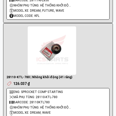
BARCODE: 28117KFL850
NHÓM PHỤ TÙNG: HỆ THỐNG KHỞI ĐỘNG - ĐỀ
MODEL XE: DREAM, FUTURE, WAVE
MODEL CODE: KFL
28110-KTL-780 | Nhông khởi động (41 răng)
126.037 ₫
ENG: SPROCKET COMP STARTING
MÃ PHỤ TÙNG: 28110-KTL-780
BARCODE: 28110KTL780
NHÓM PHỤ TÙNG: HỆ THỐNG KHỞI ĐỘNG - ĐỀ
MODEL XE: DREAM, WAVE