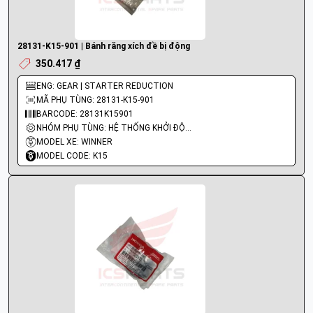
28131-K15-901 | Bánh răng xích đề bị động
350.417 ₫
ENG: GEAR | STARTER REDUCTION
MÃ PHỤ TÙNG: 28131-K15-901
BARCODE: 28131K15901
NHÓM PHỤ TÙNG: HỆ THỐNG KHỞI ĐỘNG - ĐỀ
MODEL XE: WINNER
MODEL CODE: K15