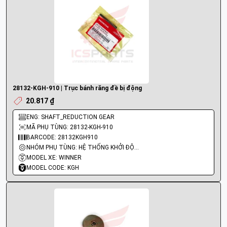
28132-KGH-910 | Trục bánh răng đề bị động
20.817 ₫
ENG: SHAFT_REDUCTION GEAR
MÃ PHỤ TÙNG: 28132-KGH-910
BARCODE: 28132KGH910
NHÓM PHỤ TÙNG: HỆ THỐNG KHỞI ĐỘNG - ĐỀ
MODEL XE: WINNER
MODEL CODE: KGH