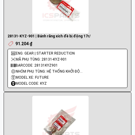
28131-KYZ-901 | Bánh răng xích đề bị động 17r/
91.204 ₫
ENG: GEAR | STARTER REDUCTION
MÃ PHỤ TÙNG: 28131-KYZ-901
BARCODE: 28131KYZ901
NHÓM PHỤ TÙNG: HỆ THỐNG KHỞI ĐỘNG - ĐỀ
MODEL XE: FUTURE
MODEL CODE: KYZ