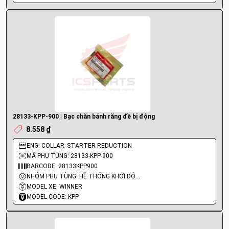
28133-KPP-900 | Bạc chăn bánh răng đề bị động
8.558 ₫
ENG: COLLAR_STARTER REDUCTION
MÃ PHỤ TÙNG: 28133-KPP-900
BARCODE: 28133KPP900
NHÓM PHỤ TÙNG: HỆ THỐNG KHỞI ĐỘNG - ĐỀ
MODEL XE: WINNER
MODEL CODE: KPP