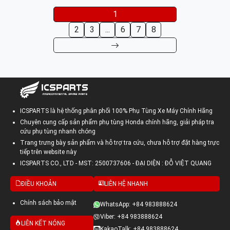
1
2
3
...
6
7
8
ICSPARTS là hệ thống phân phối 100% Phụ Tùng Xe Máy Chính Hãng
Chuyên cung cấp sản phẩm phụ tùng Honda chính hãng, giải pháp tra
cứu phụ tùng nhanh chóng
Trang trưng bày sản phẩm và hỗ trợ tra cứu, chưa hỗ trợ đặt hàng trực
tiếp trên website này
ICSPARTS CO., LTD - MST: 2500737606 - ĐẠI DIỆN : ĐỖ VIỆT QUANG
ĐIỀU KHOẢN
LIÊN HỆ NHANH
Chính sách bảo mật
WhatsApp: +84 983888624
Viber: +84 983888624
LIÊN KẾT NÓNG
KakaoTalk: +84 983888624