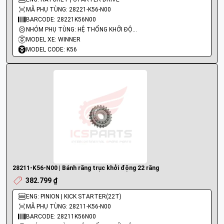
MÃ PHỤ TÙNG: 28221-K56-N00
BARCODE: 28221K56N00
NHÓM PHỤ TÙNG: HỆ THỐNG KHỞI ĐỘNG - ĐỀ
MODEL XE: WINNER
MODEL CODE: K56
28211-K56-N00 | Bánh răng trục khởi động 22 răng
382.799 ₫
ENG: PINION | KICK STARTER(22T)
MÃ PHỤ TÙNG: 28211-K56-N00
BARCODE: 28211K56N00