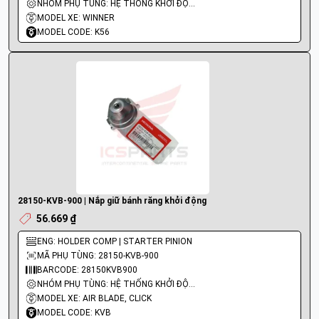
NHÓM PHỤ TÙNG: HỆ THỐNG KHỞI ĐỘNG - ĐỀ
MODEL XE: WINNER
MODEL CODE: K56
28150-KVB-900 | Nắp giữ bánh răng khởi động
56.669 ₫
ENG: HOLDER COMP | STARTER PINION
MÃ PHỤ TÙNG: 28150-KVB-900
BARCODE: 28150KVB900
NHÓM PHỤ TÙNG: HỆ THỐNG KHỞI ĐỘNG - ĐỀ
MODEL XE: AIR BLADE, CLICK
MODEL CODE: KVB