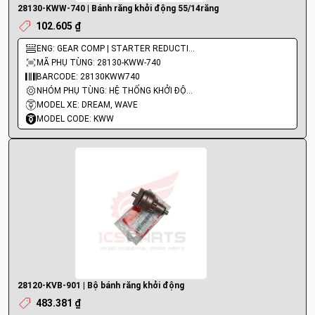
28130-KWW-740 | Bánh răng khởi động 55/14răng
102.605 ₫
ENG: GEAR COMP | STARTER REDUCTION (5
MÃ PHỤ TÙNG: 28130-KWW-740
BARCODE: 28130KWW740
NHÓM PHỤ TÙNG: HỆ THỐNG KHỞI ĐỘNG - ĐỀ
MODEL XE: DREAM, WAVE
MODEL CODE: KWW
28120-KVB-901 | Bộ bánh răng khởi động
483.381 ₫