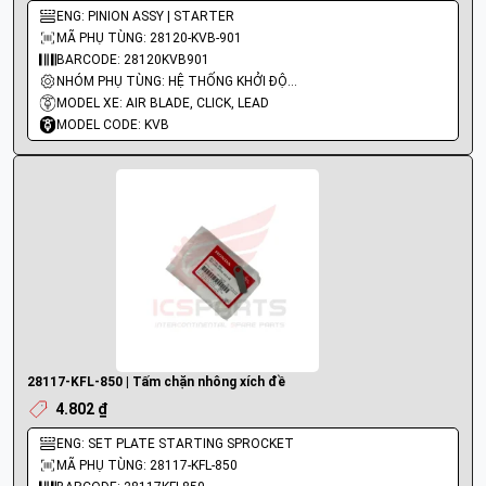
ENG: PINION ASSY | STARTER
MÃ PHỤ TÙNG: 28120-KVB-901
BARCODE: 28120KVB901
NHÓM PHỤ TÙNG: HỆ THỐNG KHỞI ĐỘNG - ĐỀ
MODEL XE: AIR BLADE, CLICK, LEAD
MODEL CODE: KVB
28117-KFL-850 | Tấm chặn nhông xích đề
4.802 ₫
ENG: SET PLATE STARTING SPROCKET
MÃ PHỤ TÙNG: 28117-KFL-850