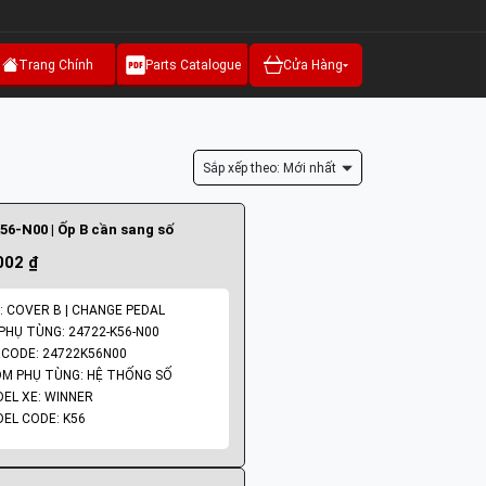
Trang Chính
Parts Catalogue
Cửa Hàng
Sắp xếp theo: Mới nhất
56-N00 | Ốp B cần sang số
002 ₫
: COVER B | CHANGE PEDAL
PHỤ TÙNG: 24722-K56-N00
CODE: 24722K56N00
M PHỤ TÙNG: HỆ THỐNG SỐ
EL XE: WINNER
EL CODE: K56