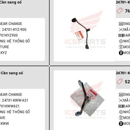
 Cần sang số
24701-K
76
 GEAR CHANGE
ENG
 24701-KYZ-900
MÃ 
701KYZ900
BAR
NG: HỆ THỐNG SỐ
NHÓ
UTURE
MOD
 KYZ
MOD
 Cần sang số
24701-K
52
 GEAR CHANGE
ENG
: 24701-KWW-621
MÃ 
4701KWW621
BAR
NG: HỆ THỐNG SỐ
NHÓ
AVE
MOD
: KWW
MOD