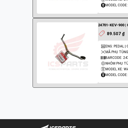
MODEL CODE:
24701-KEV-900 |
89.507 ₫
ENG: PEDAL |
MÃ PHỤ TÙNG:
BARCODE: 24
NHÓM PHỤ TÙ
MODEL XE: W
MODEL CODE: