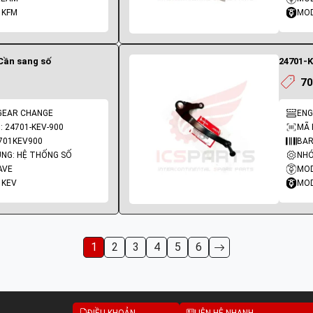
 KFM
MOD
 Cần sang số
24701-K
70
 GEAR CHANGE
ENG
 24701-KEV-900
MÃ 
701KEV900
BAR
NG: HỆ THỐNG SỐ
NHÓ
AVE
MOD
 KEV
MOD
1
2
3
4
5
6