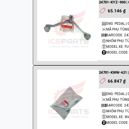
24701-KYZ-900 |
65.146 ₫
ENG: PEDAL |
MÃ PHỤ TÙNG:
BARCODE: 24
NHÓM PHỤ TÙ
MODEL XE: F
MODEL CODE:
24701-KWW-621 |
66.847 ₫
ENG: PEDAL |
MÃ PHỤ TÙNG
BARCODE: 2
NHÓM PHỤ TÙ
MODEL XE: W
MODEL CODE