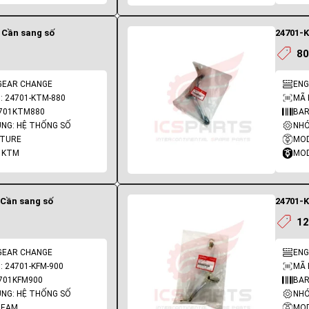
 Cần sang số
24701-K
80
 GEAR CHANGE
ENG
: 24701-KTM-880
MÃ 
4701KTM880
BAR
NG: HỆ THỐNG SỐ
NHÓ
UTURE
MOD
 KTM
MOD
 Cần sang số
24701-K
12
 GEAR CHANGE
ENG
 24701-KFM-900
MÃ 
701KFM900
BAR
NG: HỆ THỐNG SỐ
NHÓ
REAM
MOD