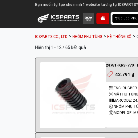
Bạn muốn tự tạo cho mình 1 website tương tự ICSPARTS?
Bộ Lọc Phụ
>
>
>
ICSPARTS CO., LTD
NHÓM PHỤ TÙNG
HỆ THỐNG SỐ
Hiển thị 1 - 12 / 65 kết quả
24781-KR3-770 |
42.791 ₫
ENG: RUBBER 
MÃ PHỤ TÙNG:
BARCODE: 24
NHÓM PHỤ TÙ
MODEL XE: M