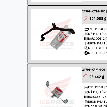
24701-KTM-880 |
101.088 ₫
ENG: PEDAL |
MÃ PHỤ TÙNG
BARCODE: 2
NHÓM PHỤ TÙ
MODEL XE: F
MODEL CODE:
24701-KFM-900 |
93.442 ₫
ENG: PEDAL |
MÃ PHỤ TÙNG:
BARCODE: 24
NHÓM PHỤ TÙ
MODEL XE: D