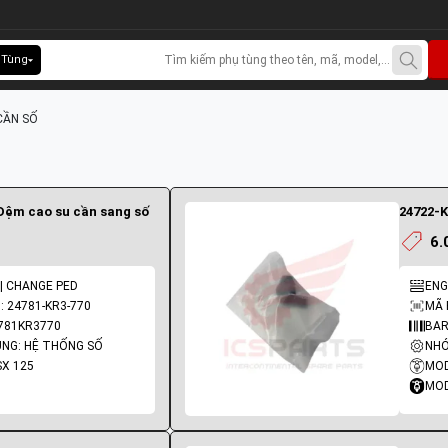
 Tùng
CẦN SỐ
 Đệm cao su cần sang số
24722-K
6.
| CHANGE PED
ENG
 24781-KR3-770
MÃ 
781KR3770
BAR
NG: HỆ THỐNG SỐ
NHÓ
SX 125
MOD
MOD