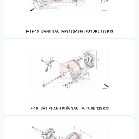
F-19-10 | BÁNH SAU (AFS125MSF) | FUTURE 125 K73
F-18 | BÁT PHANH PHÍA SAU | FUTURE 125 K73