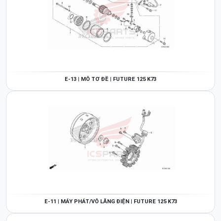
E-13 | MÔ TƠ ĐỀ | FUTURE 125 K73
E-11 | MÁY PHÁT/VÔ LĂNG ĐIỆN | FUTURE 125 K73