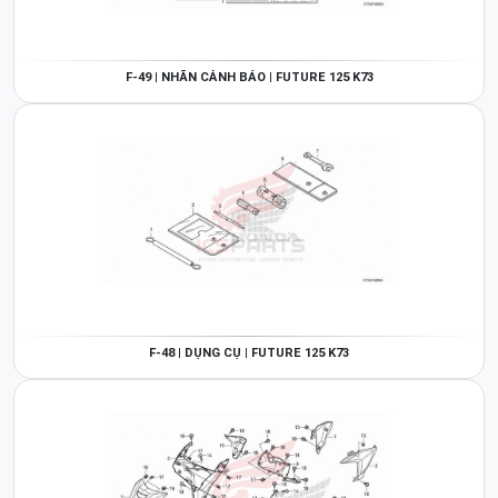
F-49 | NHÃN CẢNH BÁO | FUTURE 125 K73
F-48 | DỤNG CỤ | FUTURE 125 K73