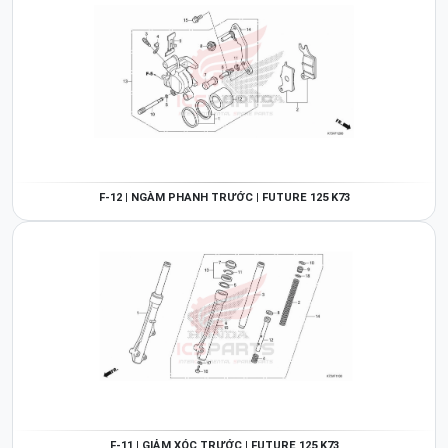
F-12 | NGÀM PHANH TRƯỚC | FUTURE 125 K73
F-11 | GIẢM XÓC TRƯỚC | FUTURE 125 K73