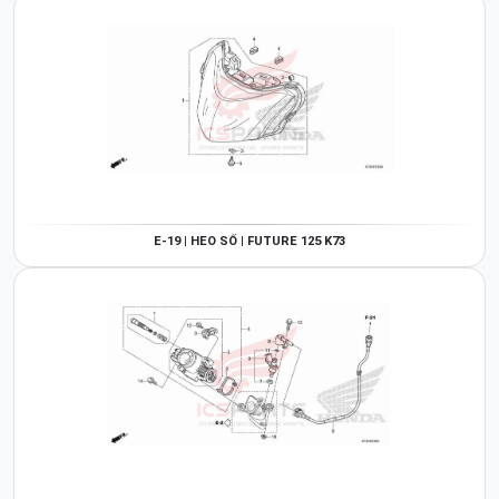
E-19 | HEO SỐ | FUTURE 125 K73