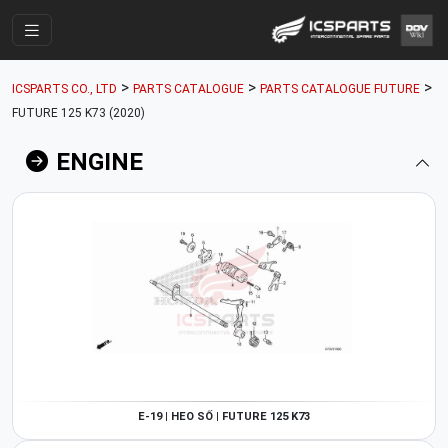
Trang Chính
>
>
>
ICSPARTS CO., LTD
PARTS CATALOGUE
PARTS CATALOGUE FUTURE
Cửa Hàng
FUTURE 125 K73 (2020)
Parts Catalogue
ENGINE
Mã Phụ Tùng
Nhóm Phụ Tùng
Tài khoản
E-19 | HEO SỐ | FUTURE 125 K73