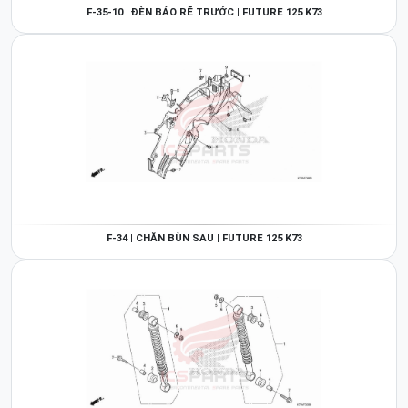
F-35-10 | ĐÈN BÁO RẼ TRƯỚC | FUTURE 125 K73
F-34 | CHẮN BÙN SAU | FUTURE 125 K73