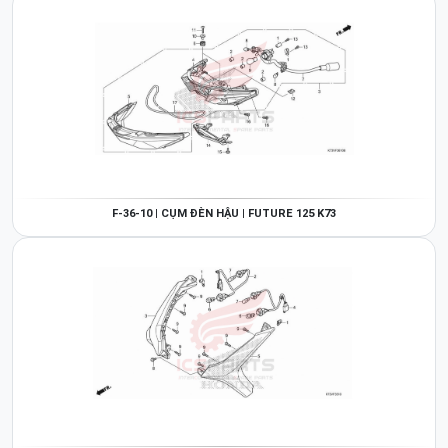
F-36-10 | CỤM ĐÈN HẬU | FUTURE 125 K73