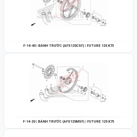
F-14-40 | BÁNH TRƯỚC (AFS125CSF) | FUTURE 125 K73
F-14-20 | BÁNH TRƯỚC (AFS125MSF) | FUTURE 125 K73