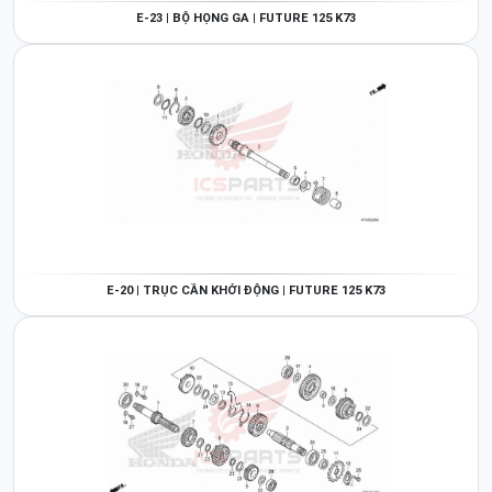
E-23 | BỘ HỌNG GA | FUTURE 125 K73
E-20 | TRỤC CẦN KHỞI ĐỘNG | FUTURE 125 K73