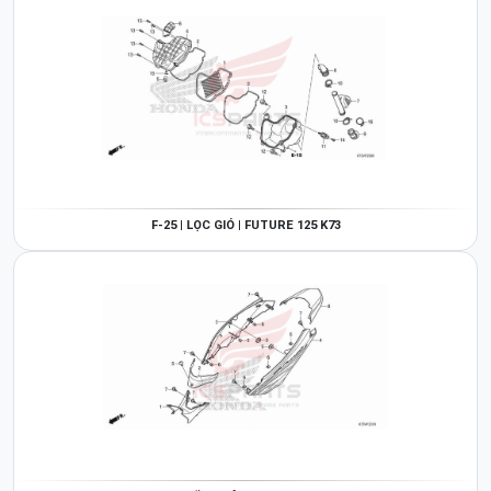
F-25 | LỌC GIÓ | FUTURE 125 K73