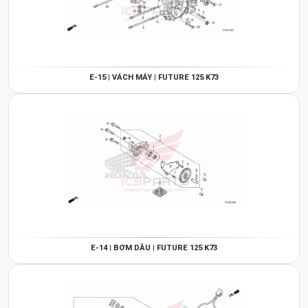
E-15 | VÁCH MÁY | FUTURE 125 K73
E-14 | BƠM DẦU | FUTURE 125 K73