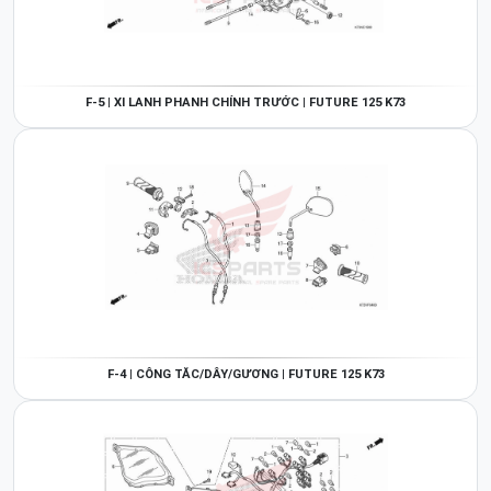
F-5 | XI LANH PHANH CHÍNH TRƯỚC | FUTURE 125 K73
F-4 | CÔNG TẮC/DÂY/GƯƠNG | FUTURE 125 K73