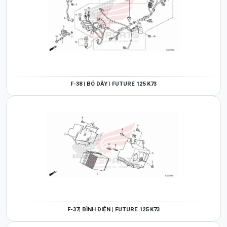
F-38 | BÓ DÂY | FUTURE 125 K73
F-37| BÌNH ĐIỆN | FUTURE 125 K73