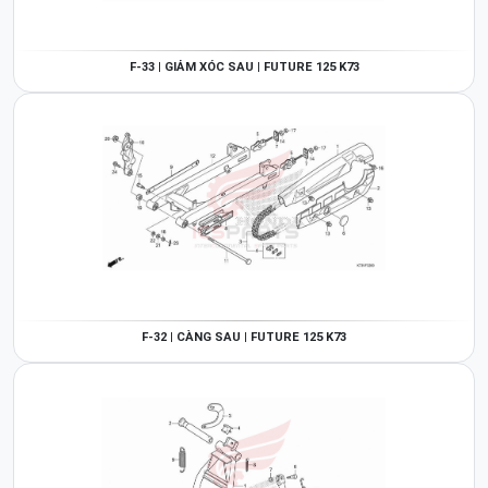
F-33 | GIẢM XÓC SAU | FUTURE 125 K73
F-32 | CÀNG SAU | FUTURE 125 K73