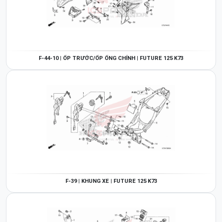
F-44-10 | ỐP TRƯỚC/ỐP ỐNG CHÍNH | FUTURE 125 K73
F-39 | KHUNG XE | FUTURE 125 K73