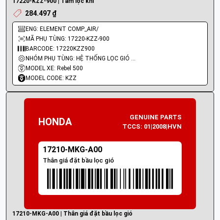
17220-KZZ-900 | Tấm lọc khí
284.497 ₫
ENG: ELEMENT COMP_AIR/
MÃ PHỤ TÙNG: 17220-KZZ-900
BARCODE: 17220KZZ900
NHÓM PHỤ TÙNG: HỆ THỐNG LỌC GIÓ - BÌNH XĂNG
MODEL XE: Rebel 500
MODEL CODE: KZZ
GENUINE PARTS
HONDA
TCCS: 01|2008|HVN
17210-MKG-A00
Thân giá đặt bầu lọc gió
17210-MKG-A00 | Thân giá đặt bầu lọc gió