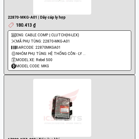
22870-MKG-A01 | Dây cáp ly hợp
180.413 ₫
ENG: CABLE COMP. | CLUTCH(HI-LEX)
MÃ PHỤ TÙNG: 22870-MKG-A01
BARCODE: 22870MKGA01
NHÓM PHỤ TÙNG: HỆ THỐNG CÔN - LY HỢP - TRỤC SỐ - BÁNH RĂNG
MODEL XE: Rebel 500
MODEL CODE: MKG