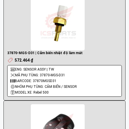
37870-MGS-D31 | Cảm biến nhiệt độ làm mát
572.464 ₫
ENG: SENSOR ASSY | TW
MÃ PHỤ TÙNG: 37870-MGS-D31
BARCODE: 37870MGSD31
NHÓM PHỤ TÙNG: CẢM BIẾN / SENSOR
MODEL XE: Rebel 500