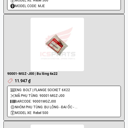
MODEL XE: Rebel 500
MODEL CODE: MJE
90001-MGZ-J00 | Bu lông 6x22
11.947 ₫
ENG: BOLT | FLANGE SOCKET 6X22
MÃ PHỤ TÙNG: 90001-MGZ-J00
BARCODE: 90001MGZJ00
NHÓM PHỤ TÙNG: BU LÔNG - ĐAI ỐC - VÍT
MODEL XE: Rebel 500