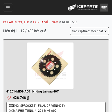
Trang Chính
>
>
ICSPARTS CO., LTD
HONDA VIỆT NAM
REBEL 500
Cửa Hàng
Hiển thị 1 - 12 / 430 kết quả
Sắp xếp theo: Mới nhất
Parts Catalogue
Mã Phụ Tùng
Nhóm Phụ Tùng
Tài khoản
41201-MKG-A00 | Nhông tải sau 40T
426.746 ₫
ENG: SPROCKET | FINAL DRIVEN(40T)
MÃ PHỤ TÙNG: 41201-MKG-A00