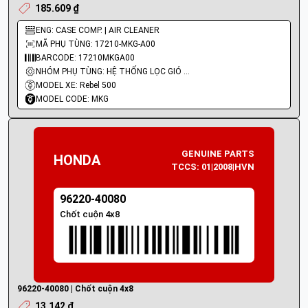
185.609 ₫
ENG: CASE COMP. | AIR CLEANER
MÃ PHỤ TÙNG: 17210-MKG-A00
BARCODE: 17210MKGA00
NHÓM PHỤ TÙNG: HỆ THỐNG LỌC GIÓ - BÌNH XĂNG
MODEL XE: Rebel 500
MODEL CODE: MKG
GENUINE PARTS
HONDA
TCCS: 01|2008|HVN
96220-40080
Chốt cuộn 4x8
96220-40080 | Chốt cuộn 4x8
13.142 ₫