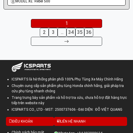
MODEL XE: Rebel 500
1
2
3
...
34
35
36
ICSPARTS là hệ thống phân phối 100% Phụ Tùng Xe Máy Chính Hãng
Chuyên cung cấp sản phẩm phụ tùng Honda chính hãng, giải pháp tra
cứu phụ tùng nhanh chóng
Trang trưng bày sản phẩm và hỗ trợ tra cứu, chưa hỗ trợ đặt hàng trực
tiếp trên website này
ICSPARTS CO., LTD - MST: 2500737606 - ĐẠI DIỆN : ĐỖ VIỆT QUANG
ĐIỀU KHOẢN
LIÊN HỆ NHANH
Chính sách bảo mật