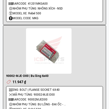
BARCODE: 41201MKGA00
NHÓM PHỤ TÙNG: NHÔNG XÍCH - NSD
MODEL XE: Rebel 500
MODEL CODE: MKG
90002-MJE-D00 | Bu lông 6x40
11.947 ₫
ENG: BOLT | FLANGE SOCKET 6X40
MÃ PHỤ TÙNG: 90002-MJE-D00
BARCODE: 90002MJED00
NHÓM PHỤ TÙNG: BU LÔNG - ĐAI ỐC - VÍT