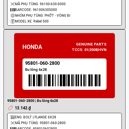
MÃ PHỤ TÙNG: 96100-630-5000
BARCODE: 961006305000
NHÓM PHỤ TÙNG: PHỚT - VÒNG BI
MODEL XE: Rebel 500
GENUINE PARTS
HONDA
TCCS: 01|2008|HVN
95801-060-2800
Bu lông 6x28
95801-060-2800 | Bu lông 6x28
13.142 ₫
ENG: BOLT | FLANGE 6X28
MÃ PHỤ TÙNG: 95801-060-2800
BARCODE: 958010602800