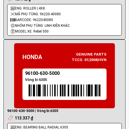
ENG: ROLLER | 4X8
MÃ PHỤ TÙNG: 96220-40080
BARCODE: 9622040080
NHÓM PHỤ TÙNG: LINH KIỆN KHÁC
MODEL XE: Rebel 500
GENUINE PARTS
HONDA
TCCS: 01|2008|HVN
96100-630-5000
Vòng bi 6305
96100-630-5000 | Vòng bi 6305
113.337 ₫
ENG: BEARING BALL RADIAL 6305