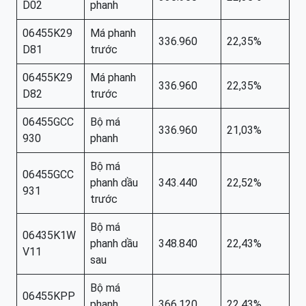
D02
phanh
06455K29
Má phanh
336.960
22,35%
D81
trước
06455K29
Má phanh
336.960
22,35%
D82
trước
06455GCC
Bộ má
336.960
21,03%
930
phanh
Bộ má
06455GCC
phanh dầu
343.440
22,52%
931
trước
Bộ má
06435K1W
phanh dầu
348.840
22,43%
V11
sau
Bộ má
06455KPP
phanh
366.120
22,43%