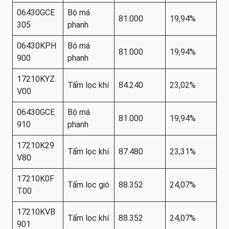
06430GCE
Bộ má
81.000
19,94%
305
phanh
06430KPH
Bộ má
81.000
19,94%
900
phanh
17210KYZ
Tấm lọc khí
84.240
23,02%
V00
06430GCE
Bộ má
81.000
19,94%
910
phanh
17210K29
Tấm lọc khí
87.480
23,31%
V80
17210K0F
Tấm lọc gió
88.352
24,07%
T00
17210KVB
Tấm lọc khí
88.352
24,07%
901