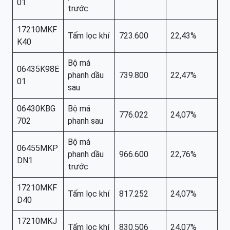
01
trước
17210MKF
Tấm lọc khí
723.600
22,43%
K40
Bộ má
06435K98E
phanh dầu
739.800
22,47%
01
sau
06430KBG
Bộ má
776.022
24,07%
702
phanh sau
Bộ má
06455MKP
phanh dầu
966.600
22,76%
DN1
trước
17210MKF
Tấm lọc khí
817.252
24,07%
D40
17210MKJ
Tấm lọc khí
830.506
24,07%