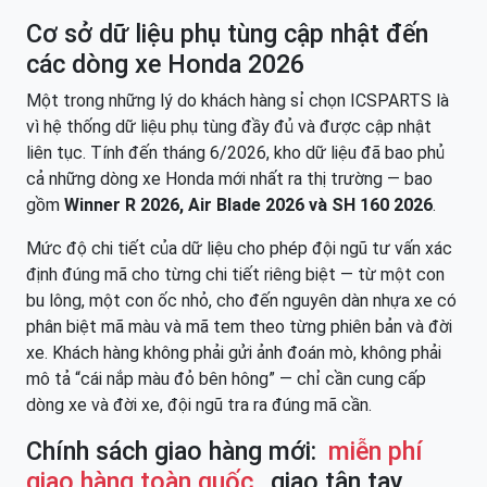
Cơ sở dữ liệu phụ tùng cập nhật đến
các dòng xe Honda 2026
Một trong những lý do khách hàng sỉ chọn ICSPARTS là
vì hệ thống dữ liệu phụ tùng đầy đủ và được cập nhật
liên tục. Tính đến tháng 6/2026, kho dữ liệu đã bao phủ
cả những dòng xe Honda mới nhất ra thị trường — bao
gồm
Winner R 2026, Air Blade 2026 và SH 160 2026
.
Mức độ chi tiết của dữ liệu cho phép đội ngũ tư vấn xác
định đúng mã cho từng chi tiết riêng biệt — từ một con
bu lông, một con ốc nhỏ, cho đến nguyên dàn nhựa xe có
phân biệt mã màu và mã tem theo từng phiên bản và đời
xe. Khách hàng không phải gửi ảnh đoán mò, không phải
mô tả “cái nắp màu đỏ bên hông” — chỉ cần cung cấp
dòng xe và đời xe, đội ngũ tra ra đúng mã cần.
Chính sách giao hàng mới:
miễn phí
giao hàng toàn quốc
, giao tận tay