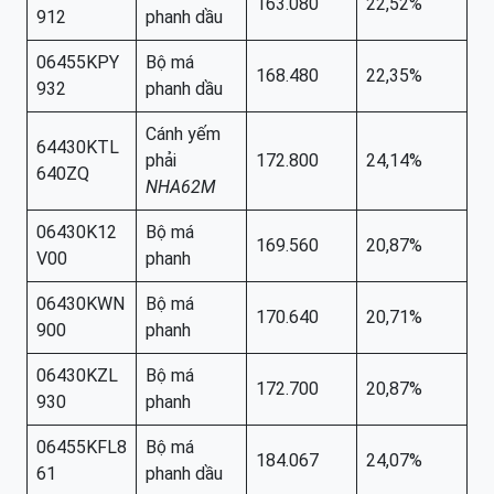
163.080
22,52%
912
phanh dầu
06455KPY
Bộ má
168.480
22,35%
932
phanh dầu
Cánh yếm
64430KTL
phải
172.800
24,14%
640ZQ
NHA62M
06430K12
Bộ má
169.560
20,87%
V00
phanh
06430KWN
Bộ má
170.640
20,71%
900
phanh
06430KZL
Bộ má
172.700
20,87%
930
phanh
06455KFL8
Bộ má
184.067
24,07%
61
phanh dầu