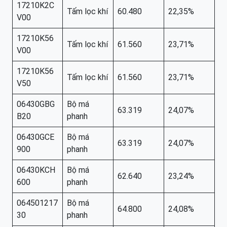
17210K2C
Tấm lọc khí
60.480
22,35%
V00
17210K56
Tấm lọc khí
61.560
23,71%
V00
17210K56
Tấm lọc khí
61.560
23,71%
V50
06430GBG
Bộ má
63.319
24,07%
B20
phanh
06430GCE
Bộ má
63.319
24,07%
900
phanh
06430KCH
Bộ má
62.640
23,24%
600
phanh
064501217
Bộ má
64.800
24,08%
30
phanh