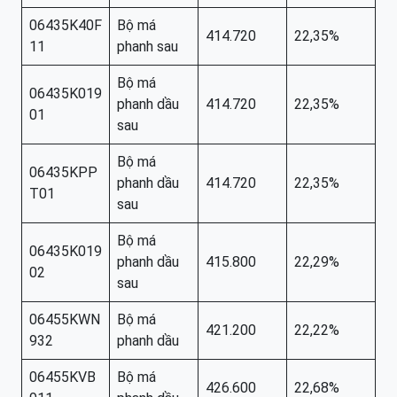
06435K40F
Bộ má
414.720
22,35%
11
phanh sau
Bộ má
06435K019
phanh dầu
414.720
22,35%
01
sau
Bộ má
06435KPP
phanh dầu
414.720
22,35%
T01
sau
Bộ má
06435K019
phanh dầu
415.800
22,29%
02
sau
06455KWN
Bộ má
421.200
22,22%
932
phanh dầu
06455KVB
Bộ má
426.600
22,68%