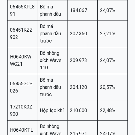
06455KFL8
Bộ má
184.067
24,07%
91
phanh dầu
Bộ má
06451KZZ
phanh dầu
207.360
27,21%
902
trước
Bộ nhông
H0640KW
xích Wave
209.973
24,07%
WG21
110
Bộ má
06455GCS
phanh dầu
204.120
20,57%
026
trước
17210K0Z
Hộp lọc khí
210.600
22,48%
900
Bộ nhông
H0640KTL
xích Wave
215.971
24,07%