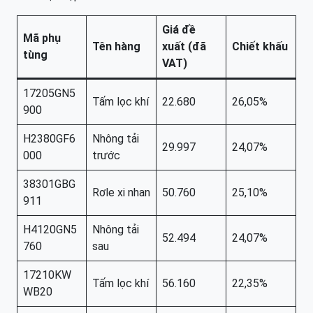
Giá đề
Mã phụ
Tên hàng
xuất (đã
Chiết khấu
tùng
VAT)
17205GN5
Tấm lọc khí
22.680
26,05%
900
H2380GF6
Nhông tải
29.997
24,07%
000
trước
38301GBG
Rơle xi nhan
50.760
25,10%
911
H4120GN5
Nhông tải
52.494
24,07%
760
sau
17210KW
Tấm lọc khí
56.160
22,35%
WB20