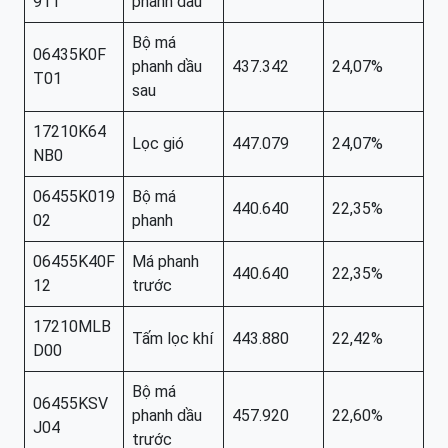
911
phanh dầu
Bộ má
06435K0F
phanh dầu
437.342
24,07%
T01
sau
17210K64
Lọc gió
447.079
24,07%
NB0
06455K019
Bộ má
440.640
22,35%
02
phanh
06455K40F
Má phanh
440.640
22,35%
12
trước
17210MLB
Tấm lọc khí
443.880
22,42%
D00
Bộ má
06455KSV
phanh dầu
457.920
22,60%
J04
trước