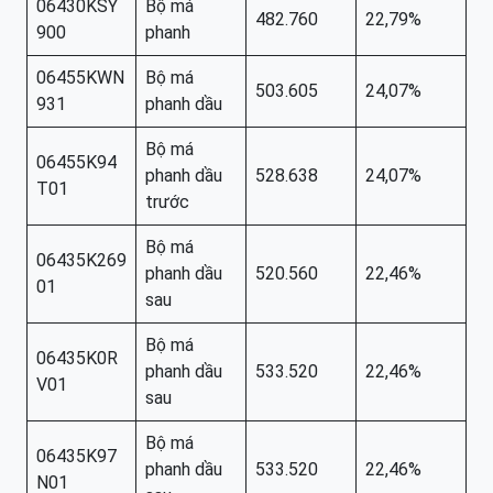
06430KSY
Bộ má
482.760
22,79%
900
phanh
06455KWN
Bộ má
503.605
24,07%
931
phanh dầu
Bộ má
06455K94
phanh dầu
528.638
24,07%
T01
trước
Bộ má
06435K269
phanh dầu
520.560
22,46%
01
sau
Bộ má
06435K0R
phanh dầu
533.520
22,46%
V01
sau
Bộ má
06435K97
phanh dầu
533.520
22,46%
N01