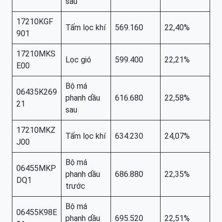
sau
17210KGF
Tấm lọc khí
569.160
22,40%
901
17210MKS
Lọc gió
599.400
22,21%
E00
Bộ má
06435K269
phanh dầu
616.680
22,58%
21
sau
17210MKZ
Tấm lọc khí
634.230
24,07%
J00
Bộ má
06455MKP
phanh dầu
686.880
22,35%
DQ1
trước
Bộ má
06455K98E
phanh dầu
695.520
22,51%