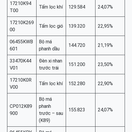
17210K94
Tấm lọc khí
129.584
24,07%
T00
17210K269
Tấm lọc gió
139.320
22,95%
00
06455KWB
Bộ má
144.720
21,19%
601
phanh dầu
33470K44
Đèn xi nhan
151.200
23,50%
V01
trước trái
17210K0R
Tấm lọc khí
152.280
22,90%
V00
Bộ má
CP012K89
phanh
155.823
24,07%
900
trước – sau
(K89)