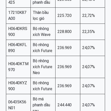
425
phanh dầu
17210K87
Thân bầu
225.720
22,72%
A00
lọc gió
H0640KRS
Bộ nhông
228.800
22,35%
900
xích Wave
H0640KFL
Bộ nhông
236.969
24,07%
890
xích Future
Bộ nhông
H0640KTM
xích Future
236.969
24,07%
970
Neo
H0640KYZ
Bộ nhông
236.969
24,07%
900
xích Future
Bộ má
06435K56
phanh dầu
244.440
24,07%
N01
sau