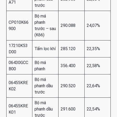
A71
trước
Bộ má
CP010K66
phanh
290.088
24,07%
900
trước – sau
(K66)
17210K53
Tấm lọc khí
285.120
22,35%
D00
06430GCC
Bộ má
356.400
22,58%
B00
phanh
Bộ má
06455KRE
phanh dầu
290.520
22,64%
K02
trước
Bộ má
06455KRE
phanh dầu
291.600
22,54%
K01
trước