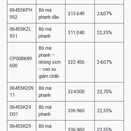
06455KPH
Bộ má
313.649
24,07%
952
phanh dầu
06455KZL
Bộ má
311.040
22,35%
931
phanh
Bộ má
phanh –
CP008K89
nhông xích
322.456
24,07%
600
– cao su
giảm chấn
06455K209
Bộ má
324.000
22,70%
11
phanh
06455K29
Bộ má
336.960
22,35%
D01
phanh
06455K29
Bộ má
336.960
22,35%