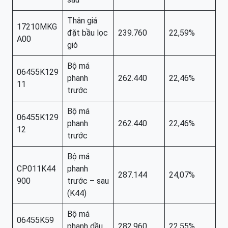
Thân giá
17210MKG
đặt bầu lọc
239.760
22,59%
A00
gió
Bộ má
06455K129
phanh
262.440
22,46%
11
trước
Bộ má
06455K129
phanh
262.440
22,46%
12
trước
Bộ má
CP011K44
phanh
287.144
24,07%
900
trước – sau
(K44)
Bộ má
06455K59
phanh dầu
282.960
22,55%