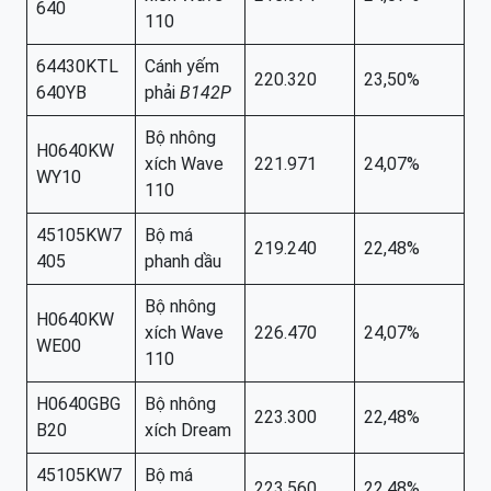
640
110
64430KTL
Cánh yếm
220.320
23,50%
640YB
phải
B142P
Bộ nhông
H0640KW
xích Wave
221.971
24,07%
WY10
110
45105KW7
Bộ má
219.240
22,48%
405
phanh dầu
Bộ nhông
H0640KW
xích Wave
226.470
24,07%
WE00
110
H0640GBG
Bộ nhông
223.300
22,48%
B20
xích Dream
45105KW7
Bộ má
223.560
22,48%