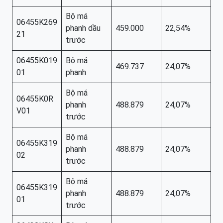
Bộ má
06455K269
phanh dầu
459.000
22,54%
21
trước
06455K019
Bộ má
469.737
24,07%
01
phanh
Bộ má
06455K0R
phanh
488.879
24,07%
V01
trước
Bộ má
06455K319
phanh
488.879
24,07%
02
trước
Bộ má
06455K319
phanh
488.879
24,07%
01
trước