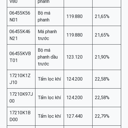
V80
phanh
06455K56
Bộ má
119.880
21,65%
N01
phanh
06455K46
Má phanh
119.880
21,65%
N21
trước
Bộ má
06455KVB
phanh dầu
123.120
21,90%
T01
trước
17210K1Z
Tấm lọc khí
124.200
22,58%
J10
17210K97J
Tấm lọc khí
124.200
22,58%
00
17210K1B
Tấm lọc khí
127.440
22,79%
D00