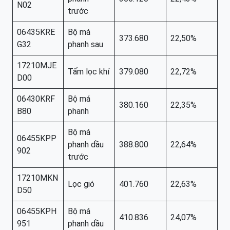
N02
trước
06435KRE
Bộ má
373.680
22,50%
G32
phanh sau
17210MJE
Tấm lọc khí
379.080
22,72%
D00
06430KRF
Bộ má
380.160
22,35%
B80
phanh
Bộ má
06455KPP
phanh dầu
388.800
22,64%
902
trước
17210MKN
Lọc gió
401.760
22,63%
D50
06455KPH
Bộ má
410.836
24,07%
951
phanh dầu