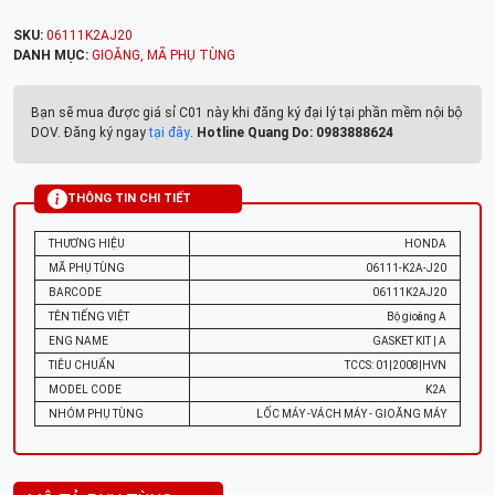
SKU:
06111K2AJ20
DANH MỤC:
GIOĂNG
,
MÃ PHỤ TÙNG
Bạn sẽ mua được giá sỉ C01 này khi đăng ký đại lý tại phần mềm nội bộ
DOV. Đăng ký ngay
tại đây
.
Hotline Quang Do: 0983888624
THÔNG TIN CHI TIẾT
THƯƠNG HIỆU
HONDA
MÃ PHỤ TÙNG
06111-K2A-J20
BARCODE
06111K2AJ20
TÊN TIẾNG VIỆT
Bộ gioăng A
ENG NAME
GASKET KIT | A
TIÊU CHUẨN
TCCS: 01|2008|HVN
MODEL CODE
K2A
NHÓM PHỤ TÙNG
LỐC MÁY -VÁCH MÁY - GIOĂNG MÁY