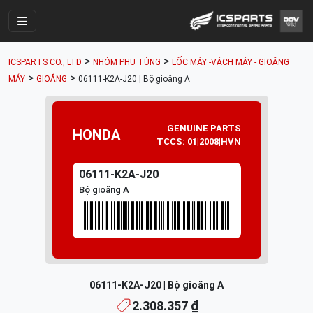
Trang Chính
>
>
ICSPARTS CO., LTD
NHÓM PHỤ TÙNG
LỐC MÁY -VÁCH MÁY - GIOĂNG
Cửa Hàng
>
>
MÁY
GIOĂNG
06111-K2A-J20 | Bộ gioăng A
Parts Catalogue
Mã Phụ Tùng
GENUINE PARTS
HONDA
TCCS: 01|2008|HVN
Nhóm Phụ Tùng
06111-K2A-J20
Tài khoản
Bộ gioăng A
06111-K2A-J20 | Bộ gioăng A
2.308.357 ₫