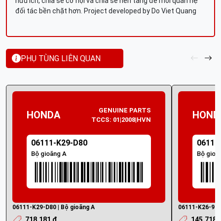
hữu ích, chia sẻ cơ hội và chia sẻ nền tảng để mối quan hệ
đối tác bền chặt hơn. Project developed by Do Viet Quang
PHỤ TÙNG LIÊN QUAN
GENUINE PARTS
HONDA
HOND
TCCS: 01|2008|HVN
06111-K29-D80
06111
Bộ gioăng A
Bộ gioă
06111-K29-D80 | Bộ gioăng A
06111-K26-920 
718.181 ₫
145.718 