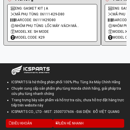
ENG: GASKET KIT | A
ENG: GASKE
MÃ PHỤ TÙNG: 06111-K29-D80
MÃ PHỤ TÙ
BARCODE: 06111K29D80
BARCODE:
NHÓM PHỤ TÙNG: LỐC MÁY -VÁCH MÁY - GIOĂNG MÁY
MODEL XE: SH MODE
MODEL XE:
MODEL CODE: K29
MODEL CO
ICSPARTS là hệ thống phân phối 100% Phụ Tùng Xe Máy Chính Hãng
Chuyên cung cấp sản phẩm phụ tùng Honda chính hãng, giải pháp tra
cứu phụ tùng nhanh chóng
Trang trưng bày sản phẩm và hỗ trợ tra cứu, chưa hỗ trợ đặt hàng trực
tiếp trên website này
ICSPARTS CO., LTD - MST: 2500737606 - ĐẠI DIỆN : ĐỖ VIỆT QUANG
ĐIỀU KHOẢN
LIÊN HỆ NHANH