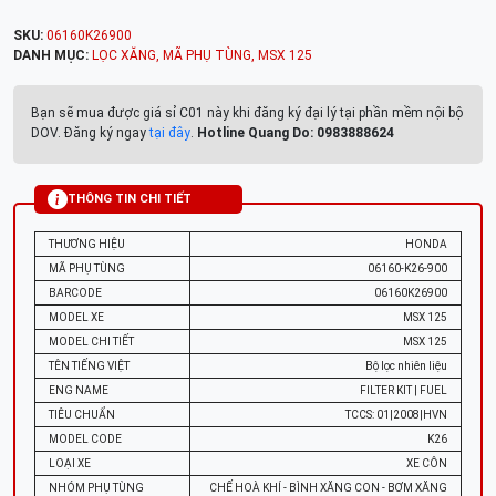
SKU:
06160K26900
DANH MỤC:
LỌC XĂNG
,
MÃ PHỤ TÙNG
,
MSX 125
Bạn sẽ mua được giá sỉ C01 này khi đăng ký đại lý tại phần mềm nội bộ
DOV. Đăng ký ngay
tại đây
.
Hotline Quang Do: 0983888624
THÔNG TIN CHI TIẾT
THƯƠNG HIỆU
HONDA
MÃ PHỤ TÙNG
06160-K26-900
BARCODE
06160K26900
MODEL XE
MSX 125
MODEL CHI TIẾT
MSX 125
TÊN TIẾNG VIỆT
Bộ lọc nhiên liệu
ENG NAME
FILTER KIT | FUEL
TIÊU CHUẨN
TCCS: 01|2008|HVN
MODEL CODE
K26
LOẠI XE
XE CÔN
NHÓM PHỤ TÙNG
CHẾ HOÀ KHÍ - BÌNH XĂNG CON - BƠM XĂNG