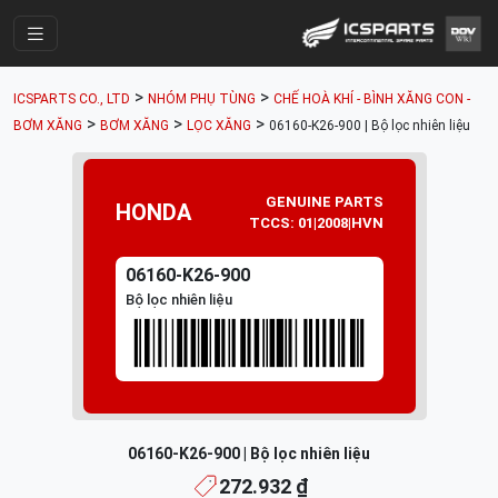
Trang Chính
>
>
ICSPARTS CO., LTD
NHÓM PHỤ TÙNG
CHẾ HOÀ KHÍ - BÌNH XĂNG CON -
Cửa Hàng
>
>
>
BƠM XĂNG
BƠM XĂNG
LỌC XĂNG
06160-K26-900 | Bộ lọc nhiên liệu
Parts Catalogue
GENUINE PARTS
Mã Phụ Tùng
HONDA
TCCS: 01|2008|HVN
Nhóm Phụ Tùng
06160-K26-900
Tài khoản
Bộ lọc nhiên liệu
06160-K26-900 | Bộ lọc nhiên liệu
272.932 ₫