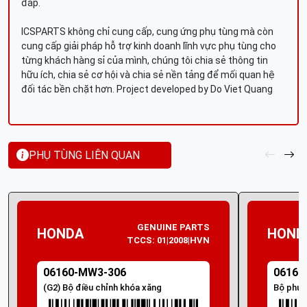
đáp.
ICSPARTS không chỉ cung cấp, cung ứng phụ tùng mà còn
cung cấp giải pháp hỗ trợ kinh doanh lĩnh vực phụ tùng cho
từng khách hàng sỉ của mình, chúng tôi chia sẻ thông tin
hữu ích, chia sẻ cơ hội và chia sẻ nền tảng để mối quan hệ
đối tác bền chặt hơn. Project developed by Do Viet Quang
PHỤ TÙNG LIÊN QUAN
GENUINE PARTS
HONDA
HOND
TCCS: 01|2008|HVN
06160-MW3-306
06160
(G2) Bộ điều chỉnh khóa xăng
Bộ phun