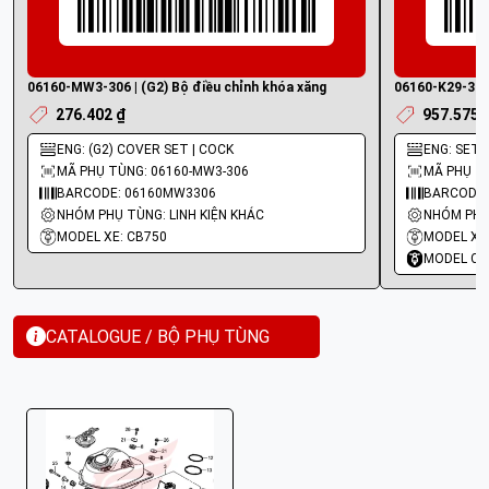
06160-MW3-306 | (G2) Bộ điều chỉnh khóa xăng
06160-K29-316 
276.402 ₫
957.575 
ENG: (G2) COVER SET | COCK
ENG: SET 
MÃ PHỤ TÙNG: 06160-MW3-306
MÃ PHỤ TÙ
BARCODE: 06160MW3306
BARCODE:
NHÓM PHỤ TÙNG: LINH KIỆN KHÁC
MODEL XE: CB750
MODEL XE
MODEL CO
CATALOGUE / BỘ PHỤ TÙNG