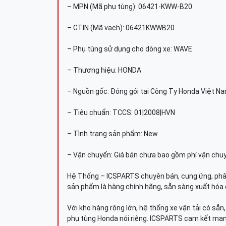
– MPN (Mã phụ tùng): 06421-KWW-B20
– GTIN (Mã vạch): 06421KWWB20
– Phụ tùng sử dụng cho dòng xe: WAVE
– Thương hiệu: HONDA
– Nguồn gốc: Đóng gói tại Công Ty Honda Việt N
– Tiêu chuẩn: TCCS: 01|2008|HVN
– Tình trạng sản phẩm: New
– Vận chuyển: Giá bán chưa bao gồm phí vận chu
Hệ Thống – ICSPARTS chuyên bán, cung ứng, phâ
sản phẩm là hàng chính hãng, sẵn sàng xuất hóa 
Với kho hàng rộng lớn, hệ thống xe vận tải có sẵ
phụ tùng Honda nói riêng. ICSPARTS cam kết man