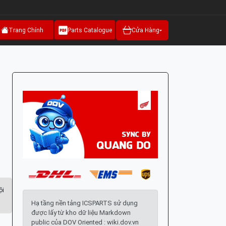
Trang Chính
Parts Catalogue
Cửa Hàng
ội
Hạ tầng nền tảng ICSPARTS sử dụng
được lấy từ kho dữ liệu Markdown
public của DOV Oriented : wiki.dov.vn