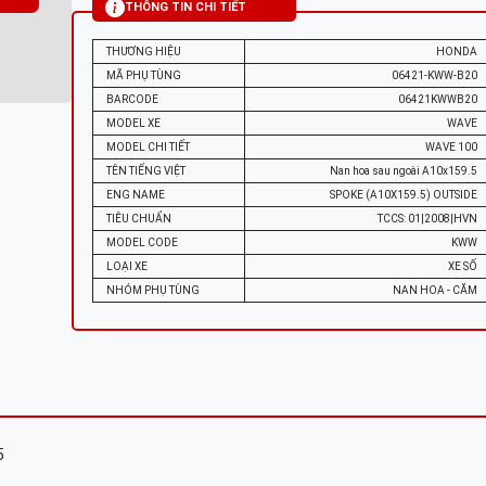
THÔNG TIN CHI TIẾT
THƯƠNG HIỆU
HONDA
MÃ PHỤ TÙNG
06421-KWW-B20
BARCODE
06421KWWB20
MODEL XE
WAVE
MODEL CHI TIẾT
WAVE 100
TÊN TIẾNG VIỆT
Nan hoa sau ngoài A10x159.5
ENG NAME
SPOKE (A10X159.5) OUTSIDE
TIÊU CHUẨN
TCCS: 01|2008|HVN
MODEL CODE
KWW
LOẠI XE
XE SỐ
NHÓM PHỤ TÙNG
NAN HOA - CĂM
5