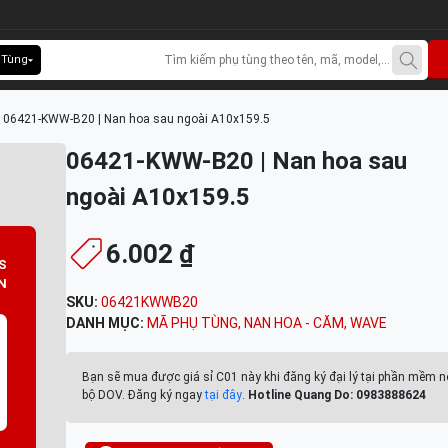
 Tùng
>
06421-KWW-B20 | Nan hoa sau ngoài A10x159.5
06421-KWW-B20 | Nan hoa sau
ngoài A10x159.5
6.002 ₫
S
N
SKU:
06421KWWB20
DANH MỤC:
MÃ PHỤ TÙNG
,
NAN HOA - CĂM
,
WAVE
Bạn sẽ mua được giá sỉ C01 này khi đăng ký đại lý tại phần mềm n
bộ DOV. Đăng ký ngay
tại đây
.
Hotline Quang Do: 0983888624