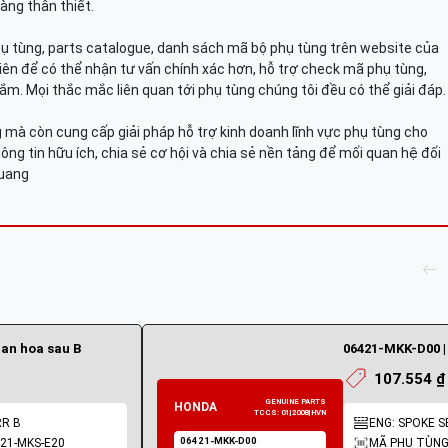
àng thân thiết.
hụ tùng, parts catalogue, danh sách mã bộ phụ tùng trên website của
viên để có thể nhận tư vấn chính xác hơn, hỗ trợ check mã phụ tùng,
ắm. Mọi thắc mắc liên quan tới phụ tùng chúng tôi đều có thể giải đáp.
mà còn cung cấp giải pháp hỗ trợ kinh doanh lĩnh vực phụ tùng cho
ông tin hữu ích, chia sẻ cơ hội và chia sẻ nền tảng để mối quan hệ đối
Quang
nan hoa sau B
06421-MKK-D00 |
107.554 ₫
RR B
ENG: SPOKE S
21-MKS-E20
MÃ PHỤ TÙNG