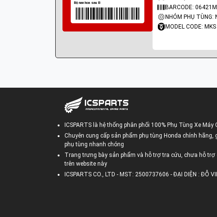
BARCODE: 06421M
NHÓM PHỤ TÙNG: 
MODEL CODE: MKS
ICSPARTS là hệ thống phân phối 100% Phụ Tùng Xe Máy 
Chuyên cung cấp sản phẩm phụ tùng Honda chính hãng, gi
phụ tùng nhanh chóng
Trang trưng bày sản phẩm và hỗ trợ tra cứu, chưa hỗ trợ 
trên website này
ICSPARTS CO., LTD - MST: 2500737606 - ĐẠI DIỆN : ĐỖ 