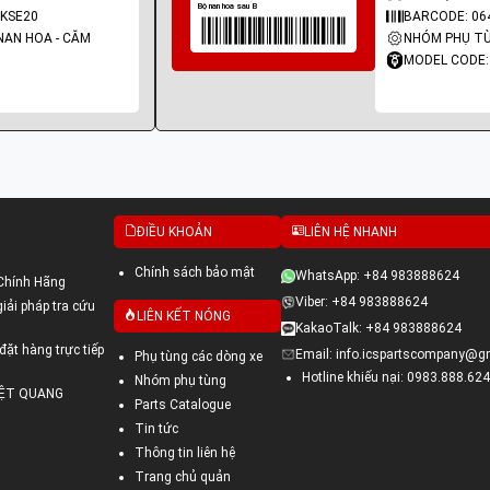
KSE20
BARCODE: 06
NAN HOA - CĂM
NHÓM PHỤ TÙ
MODEL CODE:
ĐIỀU KHOẢN
LIÊN HỆ NHANH
Chính sách bảo mật
WhatsApp: +84 983888624
Chính Hãng
Viber: +84 983888624
ải pháp tra cứu
LIÊN KẾT NÓNG
KakaoTalk: +84 983888624
đặt hàng trực tiếp
Email: info.icspartscompany@g
Phụ tùng các dòng xe
Hotline khiếu nại: 0983.888.624
Nhóm phụ tùng
VIỆT QUANG
Parts Catalogue
Tin tức
Thông tin liên hệ
Trang chủ quản