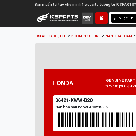
Bạn muốn tự tạo cho mình 1 website tương tự ICSPARTS?
Bộ Lọc Phụ
>
>
ICSPARTS CO., LTD
NHÓM PHỤ TÙNG
NAN HOA - CĂM
GENUINE PART
HONDA
TCCS: 01|2008|HV
06421-KWW-B20
Nan hoa sau ngoài A10x159.5