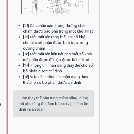
[14] Các phần nằm trong đường chấm
chấm được bao phủ trong một khối khác
[15] Một mũi tên rỗng biểu thị số khối
cho các bộ phận được bao bọc trong
đường chấm
[16] Một mũi tên liền nét cho biết số khối
mà phần được đề cập được kết nối tới
[17] Thông tin nhận dạng thay thế cho số
bộ phận được chỉ định
[18] Vị trí của thông tin nhận dạng thay
thế cho số bộ phận được chỉ định
Luôn thay thế phụ tùng chính hãng, đúng
mã phụ tùng để đảm bảo xe vận hành ổn
%
định và an toàn!