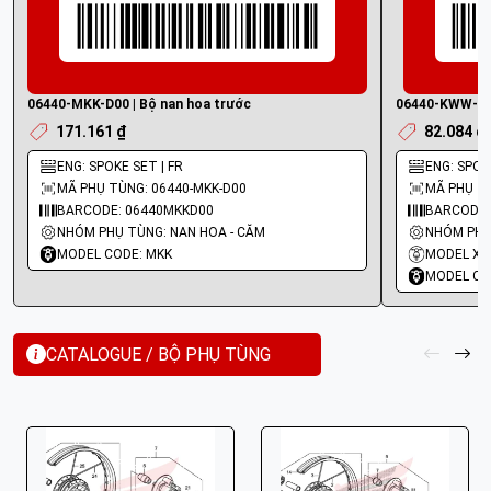
06440-MKK-D00 | Bộ nan hoa trước
06440-KWW-B30
171.161 ₫
82.084 ₫
ENG: SPOKE SET | FR
ENG: SPOK
MÃ PHỤ TÙNG: 06440-MKK-D00
MÃ PHỤ T
BARCODE: 06440MKKD00
BARCODE:
NHÓM PHỤ TÙNG: NAN HOA - CĂM
NHÓM PHỤ
MODEL CODE: MKK
MODEL XE
MODEL CO
CATALOGUE / BỘ PHỤ TÙNG