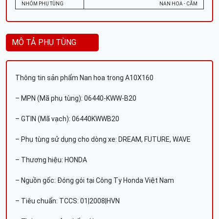
NHÓM PHỤ TÙNG
NAN HOA - CĂM
MÔ TẢ PHỤ TÙNG
Thông tin sản phẩm Nan hoa trong A10X160
– MPN (Mã phụ tùng): 06440-KWW-B20
– GTIN (Mã vạch): 06440KWWB20
– Phụ tùng sử dụng cho dòng xe: DREAM, FUTURE, WAVE
– Thương hiệu: HONDA
– Nguồn gốc: Đóng gói tại Công Ty Honda Việt Nam
– Tiêu chuẩn: TCCS: 01|2008|HVN