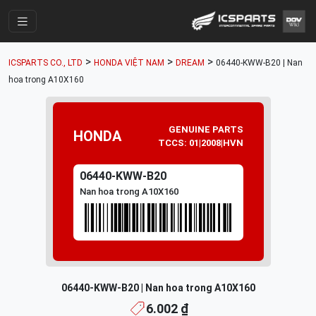
Trang Chính
>
>
>
ICSPARTS CO., LTD
HONDA VIỆT NAM
DREAM
06440-KWW-B20 | Nan
Cửa Hàng
hoa trong A10X160
Parts Catalogue
Mã Phụ Tùng
GENUINE PARTS
HONDA
TCCS: 01|2008|HVN
Nhóm Phụ Tùng
06440-KWW-B20
Tài khoản
Nan hoa trong A10X160
06440-KWW-B20 | Nan hoa trong A10X160
6.002 ₫