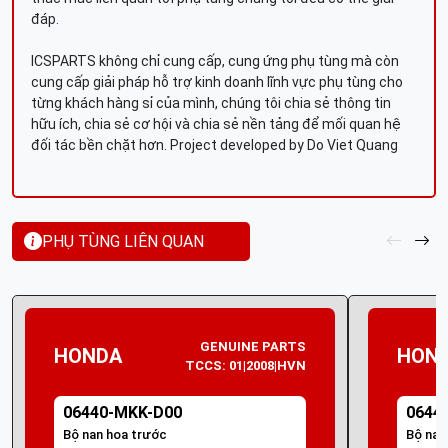
đáp.
ICSPARTS không chỉ cung cấp, cung ứng phụ tùng mà còn
cung cấp giải pháp hỗ trợ kinh doanh lĩnh vực phụ tùng cho
từng khách hàng sỉ của mình, chúng tôi chia sẻ thông tin
hữu ích, chia sẻ cơ hội và chia sẻ nền tảng để mối quan hệ
đối tác bền chặt hơn. Project developed by Do Viet Quang
PHỤ TÙNG LIÊN QUAN
GENUINE PARTS
HONDA
HON
TCCS: 01|2008|HVN
06440-MKK-D00
0644
Bộ nan hoa trước
Bộ nan