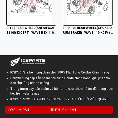
F-12 | REAR WHEEL(ANF/AFX/AF
F-19-10 | REAR WHEEL(SPOKE/D
S110)(EXCEPT | WAVE RSX 110
RUM BRAKE) | WAVE 110 K03V (2
 KWW (2013)
014)
ICSPARTS là hệ thống phân phối 100% Phụ Tùng Xe Máy Chính Hãng
Chuyên cung cấp sản phẩm phụ tùng Honda chính hãng, giải pháp tra
cứu phụ tùng nhanh chóng
Trang trưng bày sản phẩm và hỗ trợ tra cứu, chưa hỗ trợ đặt hàng trực
tiếp trên website này
ICSPARTS CO., LTD - MST: 2500737606 - ĐẠI DIỆN : ĐỖ VIỆT QUANG
ĐIỀU KHOẢN
LIÊN HỆ NHANH