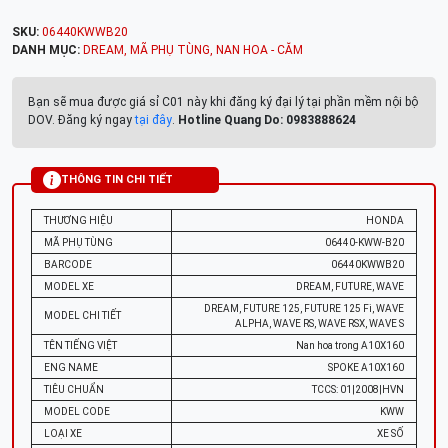
SKU:
06440KWWB20
DANH MỤC:
DREAM
,
MÃ PHỤ TÙNG
,
NAN HOA - CĂM
Bạn sẽ mua được giá sỉ C01 này khi đăng ký đại lý tại phần mềm nội bộ
DOV. Đăng ký ngay
tại đây
.
Hotline Quang Do: 0983888624
THÔNG TIN CHI TIẾT
THƯƠNG HIỆU
HONDA
MÃ PHỤ TÙNG
06440-KWW-B20
BARCODE
06440KWWB20
MODEL XE
DREAM, FUTURE, WAVE
DREAM, FUTURE 125, FUTURE 125 Fi, WAVE
MODEL CHI TIẾT
ALPHA, WAVE RS, WAVE RSX, WAVE S
TÊN TIẾNG VIỆT
Nan hoa trong A10X160
ENG NAME
SPOKE A10X160
TIÊU CHUẨN
TCCS: 01|2008|HVN
MODEL CODE
KWW
LOẠI XE
XE SỐ