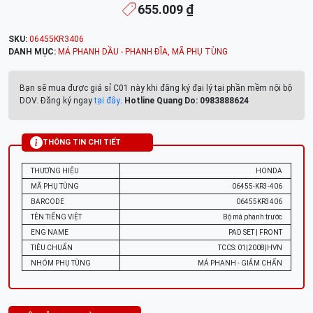
655.009 ₫
SKU:
06455KR3406
DANH MỤC:
MÁ PHANH DẦU - PHANH ĐĨA
,
MÃ PHỤ TÙNG
Bạn sẽ mua được giá sỉ C01 này khi đăng ký đại lý tại phần mềm nội bộ
DOV. Đăng ký ngay
tại đây
.
Hotline Quang Do: 0983888624
THÔNG TIN CHI TIẾT
THƯƠNG HIỆU
HONDA
MÃ PHỤ TÙNG
06455-KR3-406
BARCODE
06455KR3406
TÊN TIẾNG VIỆT
Bộ má phanh trước
ENG NAME
PAD SET | FRONT
TIÊU CHUẨN
TCCS: 01|2008|HVN
NHÓM PHỤ TÙNG
MÁ PHANH - GIẢM CHẤN