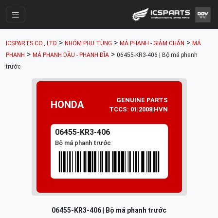
Trang Chính
>
>
>
ICSPARTS CO., LTD
NHÓM PHỤ TÙNG
MÁ PHANH - GIẢM CHẤN
MÁ
Cửa Hàng
>
>
PHANH
MÁ PHANH DẦU - PHANH ĐĨA
06455-KR3-406 | Bộ má phanh
trước
Parts Catalogue
Mã Phụ Tùng
GENUINE PARTS
HONDA
Nhóm Phụ Tùng
TCCS: 01|2008|HVN
Tài khoản
06455-KR3-406
Bộ má phanh trước
06455-KR3-406 | Bộ má phanh trước