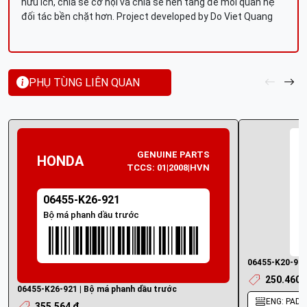
hữu ích, chia sẻ cơ hội và chia sẻ nền tảng để mối quan hệ
đối tác bền chặt hơn. Project developed by Do Viet Quang
PHỤ TÙNG LIÊN QUAN
GENUINE PARTS
HONDA
TCCS: 01|2008|HVN
06455-K26-921
Bộ má phanh dầu trước
06455-K20-911
250.460 
06455-K26-921 | Bộ má phanh dầu trước
ENG: PAD S
355.564 ₫