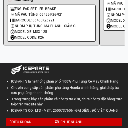
MÃ PHỤ TÙ
ENG: PAD SET | FR. BRAKE
BARCODE:
MÃ PHỤ TÙNG: 06455-K26-921
BARCODE: 06455K26921
MODEL XE
NHÓM PHỤ TÙNG: MÁ PHANH - GIẢM CHẤN
MODEL CO
MODEL XE: MSX 125
MODEL CODE: K26
ICSPARTS là hệ thống phân phối 100% Phụ Tùng Xe Máy Chính Hãng
Chuyên cung cấp sản phẩm phụ tùng Honda chính hãng, giải pháp tra
cứu phụ tùng nhanh chóng
Trang trưng bày sản phẩm và hỗ trợ tra cứu, chưa hỗ trợ đặt hàng trực
tiếp trên website này
ICSPARTS CO., LTD - MST: 2500737606 - ĐẠI DIỆN : ĐỖ VIỆT QUANG
ĐIỀU KHOẢN
LIÊN HỆ NHANH