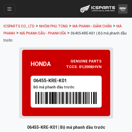
Trang Chính
>
>
>
ICSPARTS CO., LTD
NHÓM PHỤ TÙNG
MÁ PHANH - GIẢM CHẤN
MÁ
Cửa Hàng
>
>
PHANH
MÁ PHANH DẦU - PHANH ĐĨA
06455-KRE-K01 | Bộ má phanh dầu
trước
Parts Catalogue
Mã Phụ Tùng
GENUINE PARTS
HONDA
Nhóm Phụ Tùng
TCCS: 01|2008|HVN
Tài khoản
06455-KRE-K01
Bộ má phanh dầu trước
06455-KRE-K01 | Bộ má phanh dầu trước