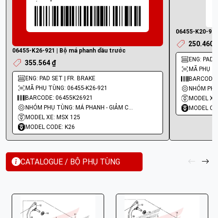
06455-K20-911
250.460 
06455-K26-921 | Bộ má phanh dầu trước
ENG: PAD S
355.564 ₫
MÃ PHỤ TÙ
ENG: PAD SET | FR. BRAKE
BARCODE:
MÃ PHỤ TÙNG: 06455-K26-921
BARCODE: 06455K26921
MODEL XE
NHÓM PHỤ TÙNG: MÁ PHANH - GIẢM CHẤN
MODEL CO
MODEL XE: MSX 125
MODEL CODE: K26
CATALOGUE / BỘ PHỤ TÙNG