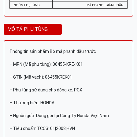
NHÓM PHỤ TÙNG
MÁ PHANH - GIẢM CHẤN
MÔ TẢ PHỤ TÙNG
Thông tin sản phẩm Bộ má phanh dầu trước
– MPN (Mã phụ tùng): 06455-KRE-K01
– GTIN (Mã vạch): 06455KREK01
– Phụ tùng sử dụng cho dòng xe: PCX
– Thương hiệu: HONDA
– Nguồn gốc: Đóng gói tại Công Ty Honda Việt Nam
– Tiêu chuẩn: TCCS: 01|2008|HVN