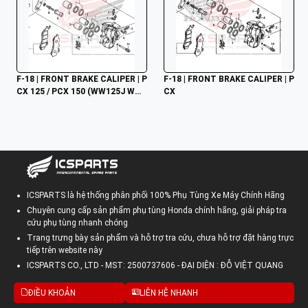
F-18 | FRONT BRAKE CALIPER | P
F-18 | FRONT BRAKE CALIPER | P
CX 125 / PCX 150 (WW125J WW1
CX
50J) (2017-2020)
ICSPARTS là hệ thống phân phối 100% Phụ Tùng Xe Máy Chính Hãng
Chuyên cung cấp sản phẩm phụ tùng Honda chính hãng, giải pháp tra
cứu phụ tùng nhanh chóng
Trang trưng bày sản phẩm và hỗ trợ tra cứu, chưa hỗ trợ đặt hàng trực
tiếp trên website này
ICSPARTS CO., LTD - MST: 2500737606 - ĐẠI DIỆN : ĐỖ VIỆT QUANG
ĐIỀU KHOẢN
LIÊN HỆ NHANH