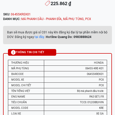
225.862 ₫
SKU:
06455KREK01
DANH MỤC:
MÁ PHANH DẦU - PHANH ĐĨA
,
MÃ PHỤ TÙNG
,
PCX
Bạn sẽ mua được giá sỉ C01 này khi đăng ký đại lý tại phần mềm nội bộ
DOV. Đăng ký ngay
tại đây
.
Hotline Quang Do: 0983888624
THÔNG TIN CHI TIẾT
THƯƠNG HIỆU
HONDA
MÃ PHỤ TÙNG
06455-KRE-K01
BARCODE
06455KREK01
MODEL XE
PCX
MODEL CHI TIẾT
PCX
TÊN TIẾNG VIỆT
Bộ má phanh dầu trước
ENG NAME
PAD SET | FR
TIÊU CHUẨN
TCCS: 01|2008|HVN
MODEL CODE
KRE
LOẠI XE
XE GA