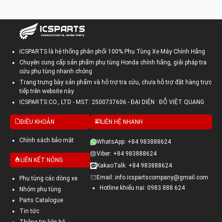
ICSPARTS là hệ thống phân phối 100% Phụ Tùng Xe Máy Chính Hãng
Chuyên cung cấp sản phẩm phụ tùng Honda chính hãng, giải pháp tra
cứu phụ tùng nhanh chóng
Trang trưng bày sản phẩm và hỗ trợ tra cứu, chưa hỗ trợ đặt hàng trực
tiếp trên website này
ICSPARTS CO., LTD - MST: 2500737606 - ĐẠI DIỆN : ĐỖ VIỆT QUANG
ĐIỀU KHOẢN
LIÊN HỆ NHANH
Chính sách bảo mật
WhatsApp: +84 983888624
Viber: +84 983888624
LIÊN KẾT NÓNG
KakaoTalk: +84 983888624
Email: info.icspartscompany@gmail.com
Phụ tùng các dòng xe
Hotline khiếu nại: 0983.888.624
Nhóm phụ tùng
Parts Catalogue
Tin tức