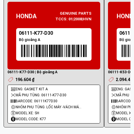
GENUINE PARTS
HONDA
HOND
TCCS: 01|2008|HVN
06111-K77-D30
06111
Bộ gioăng A
Bộ gioă
06111-K77-D30 | Bộ gioăng A
06111-K53-D00 
196.604 ₫
2.094.40
ENG: GASKET KIT A
ENG: GASK
MÃ PHỤ TÙNG: 06111-K77-D30
MÃ PHỤ TÙ
BARCODE: 06111K77D30
BARCODE:
NHÓM PHỤ TÙNG: LỐC MÁY -VÁCH MÁY - GIOĂNG MÁY
MODEL XE: SH
MODEL XE:
MODEL CODE: K77
MODEL CO