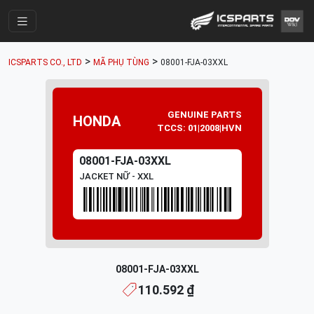
Trang Chính
>
>
ICSPARTS CO., LTD
MÃ PHỤ TÙNG
08001-FJA-03XXL
Cửa Hàng
Parts Catalogue
GENUINE PARTS
HONDA
TCCS: 01|2008|HVN
Mã Phụ Tùng
Nhóm Phụ Tùng
08001-FJA-03XXL
JACKET NỮ - XXL
Tài khoản
08001-FJA-03XXL
110.592 ₫