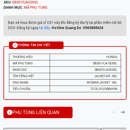
SKU:
08001FJA03XXL
DANH MỤC:
MÃ PHỤ TÙNG
Bạn sẽ mua được giá sỉ C01 này khi đăng ký đại lý tại phần mềm nội bộ
DOV. Đăng ký ngay
tại đây
.
Hotline Quang Do: 0983888624
THÔNG TIN CHI TIẾT
THƯƠNG HIỆU
HONDA
MÃ PHỤ TÙNG
08001-FJA-03XXL
BARCODE
08001FJA03XXL
TÊN TIẾNG VIỆT
JACKET NỮ - XXL
ENG NAME
WOMAN JACKET - XXL
TIÊU CHUẨN
TCCS: 01|2008|HVN
PHỤ TÙNG LIÊN QUAN