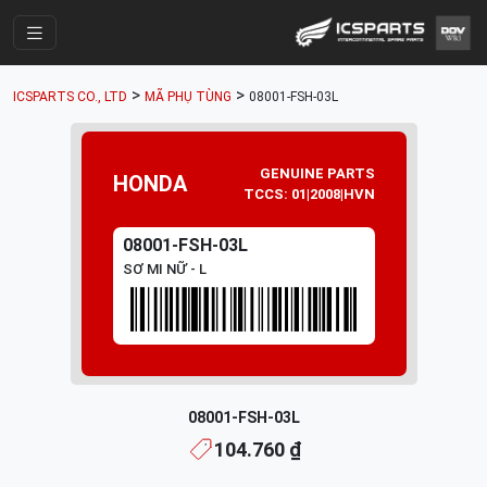
Trang Chính
>
>
ICSPARTS CO., LTD
MÃ PHỤ TÙNG
08001-FSH-03L
Cửa Hàng
Parts Catalogue
GENUINE PARTS
HONDA
TCCS: 01|2008|HVN
Mã Phụ Tùng
Nhóm Phụ Tùng
08001-FSH-03L
SƠ MI NỮ - L
Tài khoản
08001-FSH-03L
104.760 ₫