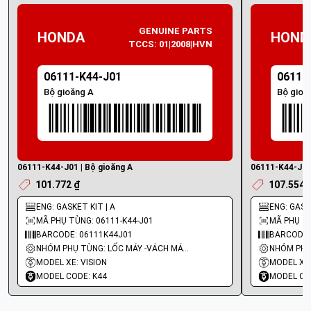
GENUINE PARTS
HONDA
HOND
TCCS: 01|2008|HVN
06111-K44-J01
06111
Bộ gioăng A
Bộ gioă
06111-K44-J01 | Bộ gioăng A
06111-K44-J00 
101.772 ₫
107.554 
ENG: GASKET KIT | A
ENG: GASKE
MÃ PHỤ TÙNG: 06111-K44-J01
MÃ PHỤ TÙ
BARCODE: 06111K44J01
BARCODE:
NHÓM PHỤ TÙNG: LỐC MÁY -VÁCH MÁY - GIOĂNG MÁY
MODEL XE: VISION
MODEL XE:
MODEL CODE: K44
MODEL CO