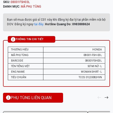
SKU:
08001FSH03L
DANH MỤC:
MÃ PHỤ TÙNG
Bạn sẽ mua được giá sỉ C01 này khi đăng ký đại lý tại phần mềm nội bộ
DOV. Đăng ký ngay
tại đây
.
Hotline Quang Do: 0983888624
THÔNG TIN CHI TIẾT
THƯƠNG HIỆU
HONDA
MÃ PHỤ TÙNG
08001-FSH-03L
BARCODE
08001FSH03L
TÊN TIẾNG VIỆT
SƠ MI NỮ - L
ENG NAME
WOMAN SHIRT - L
TIÊU CHUẨN
TCCS: 01|2008|HVN
PHỤ TÙNG LIÊN QUAN