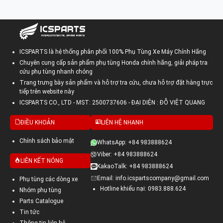
ICSPARTS là hệ thống phân phối 100% Phụ Tùng Xe Máy Chính Hãng
Chuyên cung cấp sản phẩm phụ tùng Honda chính hãng, giải pháp tra
cứu phụ tùng nhanh chóng
Trang trưng bày sản phẩm và hỗ trợ tra cứu, chưa hỗ trợ đặt hàng trực
tiếp trên website này
ICSPARTS CO., LTD - MST: 2500737606 - ĐẠI DIỆN : ĐỖ VIỆT QUANG
ĐIỀU KHOẢN
LIÊN HỆ NHANH
Chính sách bảo mật
WhatsApp: +84 983888624
Viber: +84 983888624
LIÊN KẾT NÓNG
KakaoTalk: +84 983888624
Email: info.icspartscompany@gmail.com
Phụ tùng các dòng xe
Hotline khiếu nại: 0983.888.624
Nhóm phụ tùng
Parts Catalogue
Tin tức