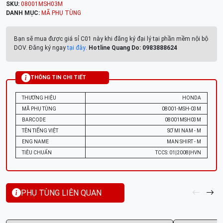
SKU:
08001MSH03M
DANH MỤC:
MÃ PHỤ TÙNG
Bạn sẽ mua được giá sỉ C01 này khi đăng ký đại lý tại phần mềm nội bộ
DOV. Đăng ký ngay
tại đây
.
Hotline Quang Do: 0983888624
THÔNG TIN CHI TIẾT
THƯƠNG HIỆU
HONDA
MÃ PHỤ TÙNG
08001-MSH-03M
BARCODE
08001MSH03M
TÊN TIẾNG VIỆT
SƠ MI NAM - M
ENG NAME
MAN SHIRT - M
TIÊU CHUẨN
TCCS: 01|2008|HVN
PHỤ TÙNG LIÊN QUAN