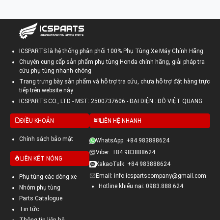
ICSPARTS là hệ thống phân phối 100% Phụ Tùng Xe Máy Chính Hãng
Chuyên cung cấp sản phẩm phụ tùng Honda chính hãng, giải pháp tra
cứu phụ tùng nhanh chóng
Trang trưng bày sản phẩm và hỗ trợ tra cứu, chưa hỗ trợ đặt hàng trực
tiếp trên website này
ICSPARTS CO., LTD - MST: 2500737606 - ĐẠI DIỆN : ĐỖ VIỆT QUANG
ĐIỀU KHOẢN
LIÊN HỆ NHANH
Chính sách bảo mật
WhatsApp: +84 983888624
Viber: +84 983888624
LIÊN KẾT NÓNG
KakaoTalk: +84 983888624
Email: info.icspartscompany@gmail.com
Phụ tùng các dòng xe
Hotline khiếu nại: 0983.888.624
Nhóm phụ tùng
Parts Catalogue
Tin tức