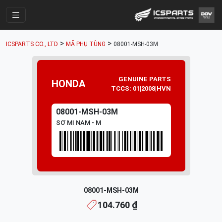
Trang Chính
>
>
ICSPARTS CO., LTD
MÃ PHỤ TÙNG
08001-MSH-03M
Cửa Hàng
Parts Catalogue
GENUINE PARTS
HONDA
TCCS: 01|2008|HVN
Mã Phụ Tùng
Nhóm Phụ Tùng
08001-MSH-03M
SƠ MI NAM - M
Tài khoản
08001-MSH-03M
104.760 ₫