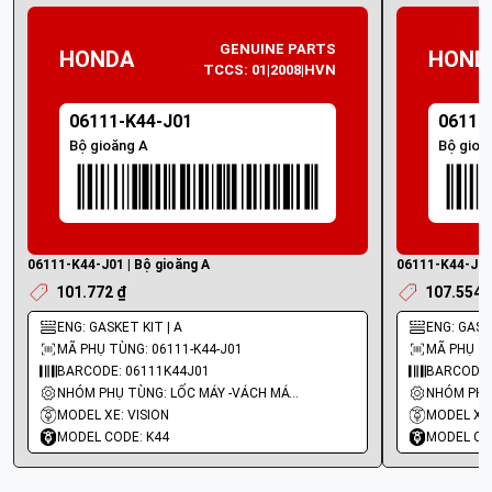
GENUINE PARTS
HONDA
HOND
TCCS: 01|2008|HVN
06111-K44-J01
06111
Bộ gioăng A
Bộ gioă
06111-K44-J01 | Bộ gioăng A
06111-K44-J00 
101.772 ₫
107.554 
ENG: GASKET KIT | A
ENG: GASKE
MÃ PHỤ TÙNG: 06111-K44-J01
MÃ PHỤ TÙ
BARCODE: 06111K44J01
BARCODE:
NHÓM PHỤ TÙNG: LỐC MÁY -VÁCH MÁY - GIOĂNG MÁY
MODEL XE: VISION
MODEL XE:
MODEL CODE: K44
MODEL CO