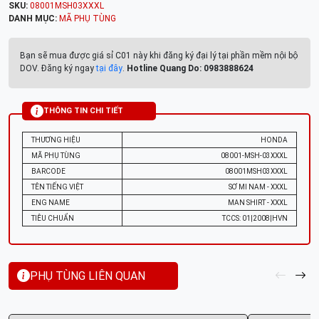
SKU:
08001MSH03XXXL
DANH MỤC:
MÃ PHỤ TÙNG
Bạn sẽ mua được giá sỉ C01 này khi đăng ký đại lý tại phần mềm nội bộ
DOV. Đăng ký ngay
tại đây
.
Hotline Quang Do: 0983888624
THÔNG TIN CHI TIẾT
THƯƠNG HIỆU
HONDA
MÃ PHỤ TÙNG
08001-MSH-03XXXL
BARCODE
08001MSH03XXXL
TÊN TIẾNG VIỆT
SƠ MI NAM - XXXL
ENG NAME
MAN SHIRT - XXXL
TIÊU CHUẨN
TCCS: 01|2008|HVN
PHỤ TÙNG LIÊN QUAN