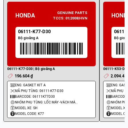
GENUINE PARTS
HONDA
HOND
TCCS: 01|2008|HVN
06111-K77-D30
06111
Bộ gioăng A
Bộ gioă
06111-K77-D30 | Bộ gioăng A
06111-K53-D00 
196.604 ₫
2.094.40
ENG: GASKET KIT A
ENG: GASK
MÃ PHỤ TÙNG: 06111-K77-D30
MÃ PHỤ TÙ
BARCODE: 06111K77D30
BARCODE:
NHÓM PHỤ TÙNG: LỐC MÁY -VÁCH MÁY - GIOĂNG MÁY
MODEL XE: SH
MODEL XE:
MODEL CODE: K77
MODEL CO