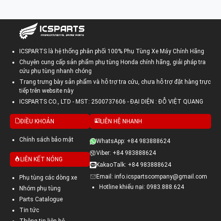
ICSPARTS là hệ thống phân phối 100% Phụ Tùng Xe Máy Chính Hãng
Chuyên cung cấp sản phẩm phụ tùng Honda chính hãng, giải pháp tra
cứu phụ tùng nhanh chóng
Trang trưng bày sản phẩm và hỗ trợ tra cứu, chưa hỗ trợ đặt hàng trực
tiếp trên website này
ICSPARTS CO., LTD - MST: 2500737606 - ĐẠI DIỆN : ĐỖ VIỆT QUANG
ĐIỀU KHOẢN
LIÊN HỆ NHANH
Chính sách bảo mật
WhatsApp: +84 983888624
Viber: +84 983888624
LIÊN KẾT NÓNG
KakaoTalk: +84 983888624
Email: info.icspartscompany@gmail.com
Phụ tùng các dòng xe
Hotline khiếu nại: 0983.888.624
Nhóm phụ tùng
Parts Catalogue
Tin tức