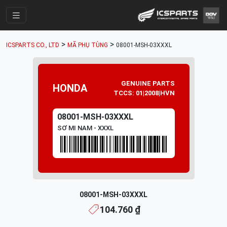
Trang Chính
>
>
ICSPARTS CO., LTD
MÃ PHỤ TÙNG
08001-MSH-03XXXL
Cửa Hàng
Parts Catalogue
GENUINE PARTS
HONDA
Mã Phụ Tùng
TCCS: 01|2008|HVN
Nhóm Phụ Tùng
08001-MSH-03XXXL
SƠ MI NAM - XXXL
Tài khoản
08001-MSH-03XXXL
104.760 ₫