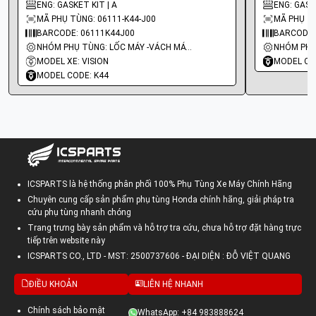
ENG: GASKET KIT | A
ENG: GASKE
MÃ PHỤ TÙNG: 06111-K44-J00
MÃ PHỤ TÙ
BARCODE: 06111K44J00
BARCODE:
NHÓM PHỤ TÙNG: LỐC MÁY -VÁCH MÁY - GIOĂNG MÁY
MODEL XE: VISION
MODEL CO
MODEL CODE: K44
ICSPARTS là hệ thống phân phối 100% Phụ Tùng Xe Máy Chính Hãng
Chuyên cung cấp sản phẩm phụ tùng Honda chính hãng, giải pháp tra
cứu phụ tùng nhanh chóng
Trang trưng bày sản phẩm và hỗ trợ tra cứu, chưa hỗ trợ đặt hàng trực
tiếp trên website này
ICSPARTS CO., LTD - MST: 2500737606 - ĐẠI DIỆN : ĐỖ VIỆT QUANG
ĐIỀU KHOẢN
LIÊN HỆ NHANH
Chính sách bảo mật
WhatsApp: +84 983888624