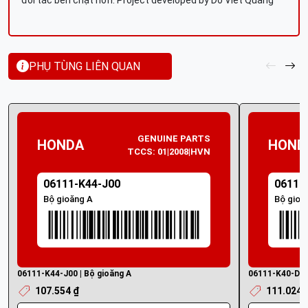
đối tác bền chặt hơn. Project developed by Do Viet Quang
PHỤ TÙNG LIÊN QUAN
GENUINE PARTS
HONDA
HOND
TCCS: 01|2008|HVN
06111-K44-J00
06111
Bộ gioăng A
Bộ gioă
06111-K44-J00 | Bộ gioăng A
06111-K40-D20 
107.554 ₫
111.024 