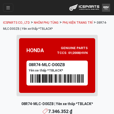
Trang Chính
>
>
>
ICSPARTS CO., LTD
NHÓM PHỤ TÙNG
PHỤ KIỆN TRANG TRÍ
08R74-
Cửa Hàng
MLC-D00ZB | Yên xe thấp *TBLACK*
Parts Catalogue
Mã Phụ Tùng
GENUINE PARTS
HONDA
TCCS: 01|2008|HVN
Nhóm Phụ Tùng
08R74-MLC-D00ZB
Tài khoản
Yên xe thấp *TBLACK*
08R74-MLC-D00ZB | Yên xe thấp *TBLACK*
7.346.352 ₫