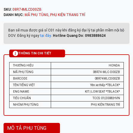
SKU:
08R74MLCD00ZB
DANH MỤC:
MÃ PHỤ TÙNG
,
PHỤ KIỆN TRANG TRÍ
Bạn sẽ mua được giá sỉ C01 này khi đăng ký đại lý tại phần mềm nội bộ
DOV. Đăng ký ngay
tại đây
.
Hotline Quang Do: 0983888624
THÔNG TIN CHI TIẾT
THƯƠNG HIỆU
HONDA
MÃ PHỤ TÙNG
08R74-MLC-D00ZB
BARCODE
08R74MLCD00ZB
TÊN TIẾNG VIỆT
Yên xe thấp *TBLACK*
ENG NAME
KIT | LOW SEAT *TBLACK*
TIÊU CHUẨN
TCCS: 01|2008|HVN
NHÓM PHỤ TÙNG
PHỤ KIỆN TRANG TRÍ
MÔ TẢ PHỤ TÙNG