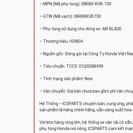
– MPN (Mã phụ tùng): 08R80-KVB-730
– GTIN (Mã vạch): 08R80KVB730
– Phụ tùng sử dụng cho dòng xe: AIR BLADE
– Thương hiệu: HONDA
– Nguồn gốc: Đóng gói tại Công Ty Honda Việt N
– Tiêu chuẩn: TCCS: 01|2008|HVN
– Tình trạng sản phẩm: New
– Vận chuyển: Giá bán chưa bao gồm phí vận chu
Hệ Thống – ICSPARTS chuyên bán, cung ứng, phâ
sản phẩm là hàng chính hãng, sẵn sàng xuất hóa 
Với kho hàng rộng lớn, hệ thống xe vận tải có sẵ
phụ tùng Honda nói riêng. ICSPARTS cam kết man