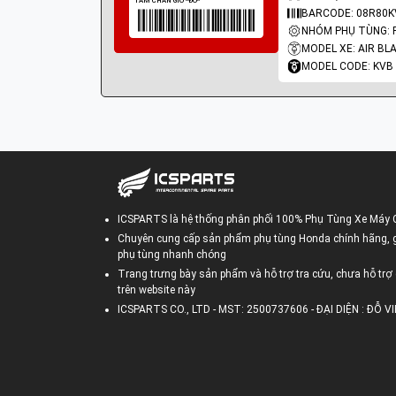
BARCODE: 08R80K
NHÓM PHỤ TÙNG: 
MODEL XE: AIR BL
MODEL CODE: KVB
ICSPARTS là hệ thống phân phối 100% Phụ Tùng Xe Máy 
Chuyên cung cấp sản phẩm phụ tùng Honda chính hãng, gi
phụ tùng nhanh chóng
Trang trưng bày sản phẩm và hỗ trợ tra cứu, chưa hỗ trợ 
trên website này
ICSPARTS CO., LTD - MST: 2500737606 - ĐẠI DIỆN : ĐỖ 