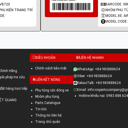
VB720
BARCODE: 08
PHỤ KIỆN TRANG TRÍ
NHÓM PHỤ TÙ
ADE
MODEL XE: AI
MODEL CODE:
ĐIỀU KHOẢN
LIÊN HỆ NHANH
Chính sách bảo mật
WhatsApp: +84 983888624
Chính Hãng
Viber: +84 983888624
ải pháp tra cứu
LIÊN KẾT NÓNG
KakaoTalk: +84 983888624
đặt hàng trực tiếp
Email: info.icspartscompany@g
Phụ tùng các dòng xe
Hotline khiếu nại: 0983.888.624
Nhóm phụ tùng
VIỆT QUANG
Parts Catalogue
Tin tức
Thông tin liên hệ
Trang chủ quản