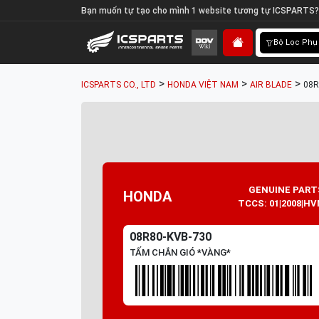
Bạn muốn tự tạo cho mình 1 website tương tự ICSPARTS?
Bộ Lọc Phụ
>
>
>
ICSPARTS CO., LTD
HONDA VIỆT NAM
AIR BLADE
08R
GENUINE PART
HONDA
TCCS: 01|2008|HV
08R80-KVB-730
TẤM CHẮN GIÓ *VÀNG*