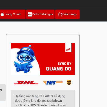
Trang Chính
Parts Catalogue
Cửa Hàng
ội
Hạ tầng nền tảng ICSPARTS sử dụng
được lấy từ kho dữ liệu Markdown
public của DOV Oriented : wiki.dov.vn