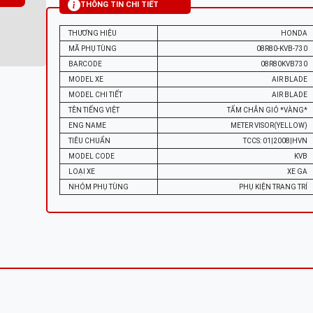
THÔNG TIN CHI TIẾT
THƯƠNG HIỆU
HONDA
MÃ PHỤ TÙNG
08R80-KVB-730
BARCODE
08R80KVB730
MODEL XE
AIR BLADE
MODEL CHI TIẾT
AIR BLADE
TÊN TIẾNG VIỆT
TẤM CHẮN GIÓ *VÀNG*
ENG NAME
METER VISOR(YELLOW)
TIÊU CHUẨN
TCCS: 01|2008|HVN
MODEL CODE
KVB
LOẠI XE
XE GA
NHÓM PHỤ TÙNG
PHỤ KIỆN TRANG TRÍ