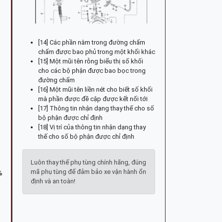
[14] Các phần nằm trong đường chấm
chấm được bao phủ trong một khối khác
[15] Một mũi tên rỗng biểu thị số khối
cho các bộ phận được bao bọc trong
đường chấm
[16] Một mũi tên liền nét cho biết số khối
mà phần được đề cập được kết nối tới
[17] Thông tin nhận dạng thay thế cho số
bộ phận được chỉ định
[18] Vị trí của thông tin nhận dạng thay
thế cho số bộ phận được chỉ định
Luôn thay thế phụ tùng chính hãng, đúng
mã phụ tùng để đảm bảo xe vận hành ổn
%
định và an toàn!