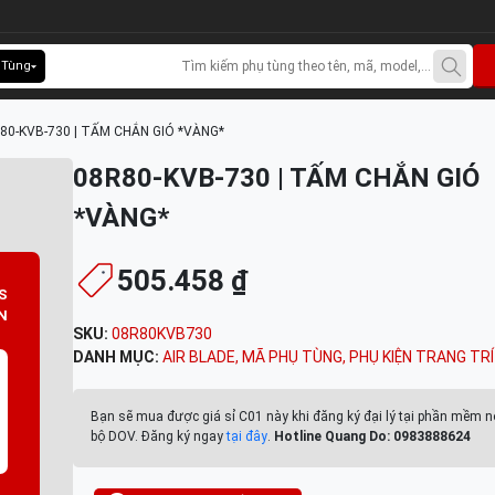
 Tùng
80-KVB-730 | TẤM CHẮN GIÓ *VÀNG*
08R80-KVB-730 | TẤM CHẮN GIÓ
*VÀNG*
505.458 ₫
S
N
SKU:
08R80KVB730
DANH MỤC:
AIR BLADE
,
MÃ PHỤ TÙNG
,
PHỤ KIỆN TRANG TRÍ
Bạn sẽ mua được giá sỉ C01 này khi đăng ký đại lý tại phần mềm n
bộ DOV. Đăng ký ngay
tại đây
.
Hotline Quang Do: 0983888624