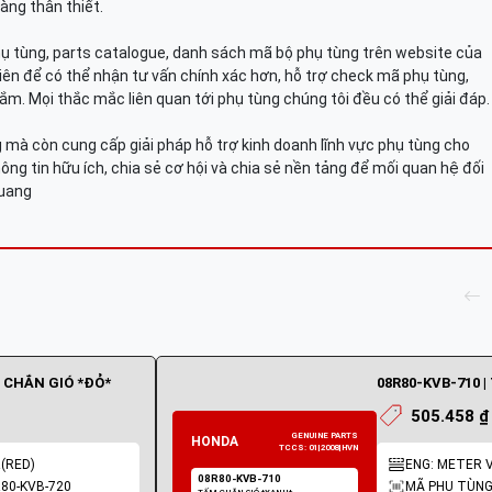
àng thân thiết.
hụ tùng, parts catalogue, danh sách mã bộ phụ tùng trên website của
viên để có thể nhận tư vấn chính xác hơn, hỗ trợ check mã phụ tùng,
ắm. Mọi thắc mắc liên quan tới phụ tùng chúng tôi đều có thể giải đáp.
mà còn cung cấp giải pháp hỗ trợ kinh doanh lĩnh vực phụ tùng cho
ông tin hữu ích, chia sẻ cơ hội và chia sẻ nền tảng để mối quan hệ đối
Quang
M CHẮN GIÓ *ÐỎ*
08R80-KVB-710 
505.458 ₫
(RED)
ENG: METER V
80-KVB-720
MÃ PHỤ TÙNG