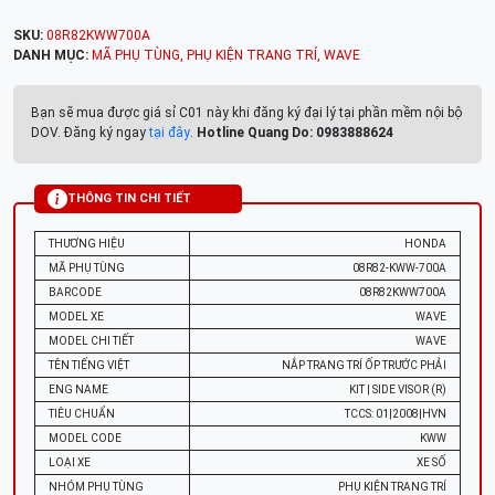
SKU:
08R82KWW700A
DANH MỤC:
MÃ PHỤ TÙNG
,
PHỤ KIỆN TRANG TRÍ
,
WAVE
Bạn sẽ mua được giá sỉ C01 này khi đăng ký đại lý tại phần mềm nội bộ
DOV. Đăng ký ngay
tại đây
.
Hotline Quang Do: 0983888624
THÔNG TIN CHI TIẾT
THƯƠNG HIỆU
HONDA
MÃ PHỤ TÙNG
08R82-KWW-700A
BARCODE
08R82KWW700A
MODEL XE
WAVE
MODEL CHI TIẾT
WAVE
TÊN TIẾNG VIỆT
NẮP TRANG TRÍ ỐP TRƯỚC PHẢI
ENG NAME
KIT | SIDE VISOR (R)
TIÊU CHUẨN
TCCS: 01|2008|HVN
MODEL CODE
KWW
LOẠI XE
XE SỐ
NHÓM PHỤ TÙNG
PHỤ KIỆN TRANG TRÍ