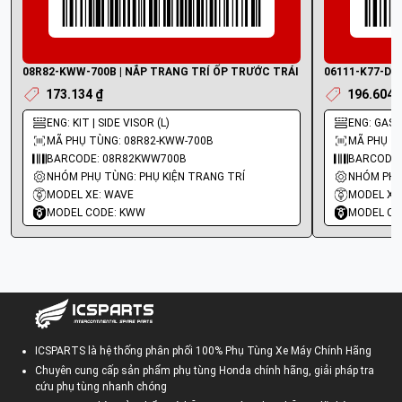
08R82-KWW-700B | NẮP TRANG TRÍ ỐP TRƯỚC TRÁI
06111-K77-D30 
173.134 ₫
196.604 
ENG: KIT | SIDE VISOR (L)
ENG: GASK
MÃ PHỤ TÙNG: 08R82-KWW-700B
MÃ PHỤ TÙ
BARCODE: 08R82KWW700B
BARCODE:
NHÓM PHỤ TÙNG: PHỤ KIỆN TRANG TRÍ
MODEL XE: WAVE
MODEL XE:
MODEL CODE: KWW
MODEL CO
ICSPARTS là hệ thống phân phối 100% Phụ Tùng Xe Máy Chính Hãng
Chuyên cung cấp sản phẩm phụ tùng Honda chính hãng, giải pháp tra
cứu phụ tùng nhanh chóng