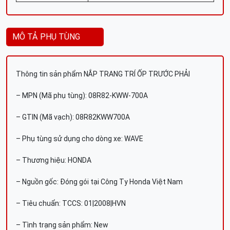
MÔ TẢ PHỤ TÙNG
Thông tin sản phẩm NẮP TRANG TRÍ ỐP TRƯỚC PHẢI
– MPN (Mã phụ tùng): 08R82-KWW-700A
– GTIN (Mã vạch): 08R82KWW700A
– Phụ tùng sử dụng cho dòng xe: WAVE
– Thương hiệu: HONDA
– Nguồn gốc: Đóng gói tại Công Ty Honda Việt Nam
– Tiêu chuẩn: TCCS: 01|2008|HVN
– Tình trạng sản phẩm: New