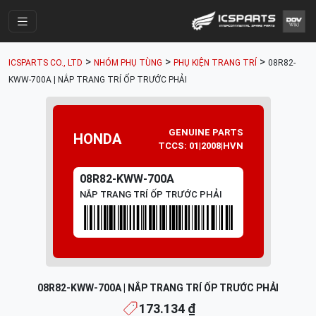
Trang Chính
>
>
>
ICSPARTS CO., LTD
NHÓM PHỤ TÙNG
PHỤ KIỆN TRANG TRÍ
08R82-
Cửa Hàng
KWW-700A | NẮP TRANG TRÍ ỐP TRƯỚC PHẢI
Parts Catalogue
Mã Phụ Tùng
GENUINE PARTS
HONDA
TCCS: 01|2008|HVN
Nhóm Phụ Tùng
08R82-KWW-700A
Tài khoản
NẮP TRANG TRÍ ỐP TRƯỚC PHẢI
08R82-KWW-700A | NẮP TRANG TRÍ ỐP TRƯỚC PHẢI
173.134 ₫