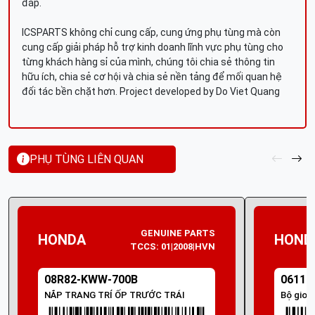
đáp.
ICSPARTS không chỉ cung cấp, cung ứng phụ tùng mà còn
cung cấp giải pháp hỗ trợ kinh doanh lĩnh vực phụ tùng cho
từng khách hàng sỉ của mình, chúng tôi chia sẻ thông tin
hữu ích, chia sẻ cơ hội và chia sẻ nền tảng để mối quan hệ
đối tác bền chặt hơn. Project developed by Do Viet Quang
PHỤ TÙNG LIÊN QUAN
GENUINE PARTS
HONDA
HOND
TCCS: 01|2008|HVN
08R82-KWW-700B
06111
NẮP TRANG TRÍ ỐP TRƯỚC TRÁI
Bộ gioă