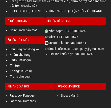
Trang trưng bày sản phẩm và hỗ trợ tra cứu, chưa hỗ trợ đặt hàng trực
tiếp trên website này
ICSPARTS CO., LTD - MST: 2500737606 - ĐẠI DIỆN : ĐỖ VIỆT QUANG
ĐIỀU KHOẢN
LIÊN HỆ NHANH
Chính sách bảo mật
WhatsApp: +84 983888624
Viber: +84 983888624
LIÊN KẾT NÓNG
KakaoTalk: +84 983888624
Email: info.icspartscompany@gmail.com
Phụ tùng các dòng xe
Hotline khiếu nại: 0983.888.624
Nhóm phụ tùng
Parts Catalogue
Tin tức
Thông tin liên hệ
Trang chủ quản
MẠNG XÃ HỘI
E-COMMERCE
Facebook Fanpage
Shopee Mall 3
Facebook Company