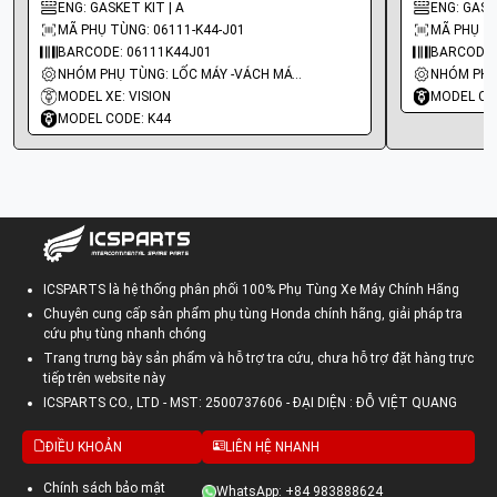
ENG: GASKET KIT | A
ENG: GASKE
MÃ PHỤ TÙNG: 06111-K44-J01
MÃ PHỤ TÙ
BARCODE: 06111K44J01
BARCODE:
NHÓM PHỤ TÙNG: LỐC MÁY -VÁCH MÁY - GIOĂNG MÁY
MODEL XE: VISION
MODEL CO
MODEL CODE: K44
ICSPARTS là hệ thống phân phối 100% Phụ Tùng Xe Máy Chính Hãng
Chuyên cung cấp sản phẩm phụ tùng Honda chính hãng, giải pháp tra
cứu phụ tùng nhanh chóng
Trang trưng bày sản phẩm và hỗ trợ tra cứu, chưa hỗ trợ đặt hàng trực
tiếp trên website này
ICSPARTS CO., LTD - MST: 2500737606 - ĐẠI DIỆN : ĐỖ VIỆT QUANG
ĐIỀU KHOẢN
LIÊN HỆ NHANH
Chính sách bảo mật
WhatsApp: +84 983888624