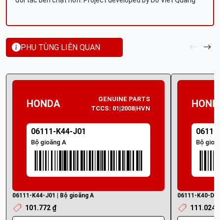
đối tác bền chặt hơn. Project developed by Do Viet Quang
PHỤ TÙNG LIÊN QUAN
GENUINE PARTS
HONDA
HOND
TCCS: 01|2008|HVN
06111-K44-J01
06111
Bộ gioăng A
Bộ gioă
06111-K44-J01 | Bộ gioăng A
06111-K40-D20 
101.772 ₫
111.024 