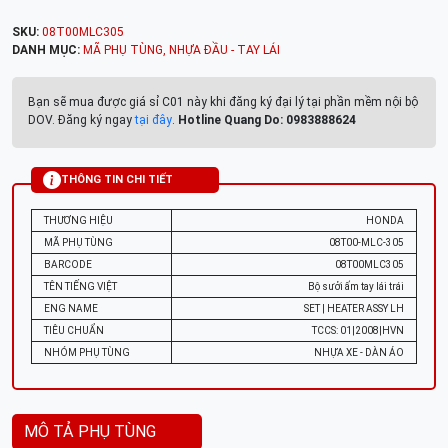
SKU:
08T00MLC305
DANH MỤC:
MÃ PHỤ TÙNG
,
NHỰA ĐẦU - TAY LÁI
Bạn sẽ mua được giá sỉ C01 này khi đăng ký đại lý tại phần mềm nội bộ
DOV. Đăng ký ngay
tại đây
.
Hotline Quang Do: 0983888624
THÔNG TIN CHI TIẾT
THƯƠNG HIỆU
HONDA
MÃ PHỤ TÙNG
08T00-MLC-305
BARCODE
08T00MLC305
TÊN TIẾNG VIỆT
Bộ sưởi ấm tay lái trái
ENG NAME
SET | HEATER ASSY LH
TIÊU CHUẨN
TCCS: 01|2008|HVN
NHÓM PHỤ TÙNG
NHỰA XE - DÀN ÁO
MÔ TẢ PHỤ TÙNG