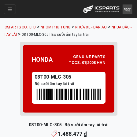
Trang Chính
>
>
>
ICSPARTS CO., LTD
NHÓM PHỤ TÙNG
NHỰA XE - DÀN ÁO
NHỰA ĐẦU -
Cửa Hàng
>
TAY LÁI
08T00-MLC-305 | Bộ sưởi ấm tay lái trái
Parts Catalogue
Mã Phụ Tùng
GENUINE PARTS
HONDA
TCCS: 01|2008|HVN
Nhóm Phụ Tùng
08T00-MLC-305
Tài khoản
Bộ sưởi ấm tay lái trái
08T00-MLC-305 | Bộ sưởi ấm tay lái trái
1.488.477 ₫