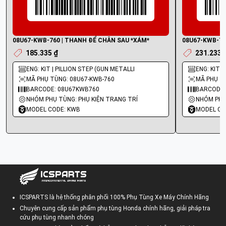
08U67-KWB-760 | THANH ĐỂ CHÂN SAU *XÁM*
08U67-KWB-74
185.335 ₫
231.233 
ENG: KIT | PILLION STEP (GUN METALLI
ENG: KIT |
MÃ PHỤ TÙNG: 08U67-KWB-760
MÃ PHỤ T
BARCODE: 08U67KWB760
BARCODE:
NHÓM PHỤ TÙNG: PHỤ KIỆN TRANG TRÍ
NHÓM PHỤ
MODEL CODE: KWB
MODEL CO
ICSPARTS là hệ thống phân phối 100% Phụ Tùng Xe Máy Chính Hãng
Chuyên cung cấp sản phẩm phụ tùng Honda chính hãng, giải pháp tra
cứu phụ tùng nhanh chóng