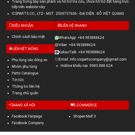
Trang trưng bày sản phẩm và hỗ trợ tra cứu, chưa hỗ trợ đặt hàng trực
tiếp trên website này
ICSPARTS CO., LTD - MST: 2500737606 - ĐẠI DIỆN : ĐỖ VIỆT QUANG
ĐIỀU KHOẢN
LIÊN HỆ NHANH
Chính sách bảo mật
WhatsApp: +84 983888624
Viber: +84 983888624
LIÊN KẾT NÓNG
KakaoTalk: +84 983888624
Email: info.icspartscompany@gmail.com
Phụ tùng các dòng xe
Hotline khiếu nại: 0983.888.624
Nhóm phụ tùng
Parts Catalogue
Tin tức
Thông tin liên hệ
Trang chủ quản
MẠNG XÃ HỘI
E-COMMERCE
Facebook Fanpage
Shopee Mall 3
Facebook Company