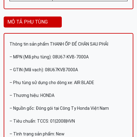
MÔ TẢ PHỤ TÙNG
Thông tin sản phẩm THANH ỐP ĐỂ CHÂN SAU PHẢI
– MPN (Mã phụ tùng): 08U67-KVB-7000A
– GTIN (Mã vạch): 08U67KVB7000A
– Phụ tùng sử dụng cho dòng xe: AIR BLADE
– Thương hiệu: HONDA
– Nguồn gốc: Đóng gói tại Công Ty Honda Việt Nam
– Tiêu chuẩn: TCCS: 01|2008|HVN
– Tình trạng sản phẩm: New