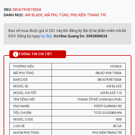
SKU:
08U67KVB7000A
DANH MỤC:
AIR BLADE
,
MÃ PHỤ TÙNG
,
PHỤ KIỆN TRANG TRÍ
Bạn sẽ mua được giá sỉ C01 này khi đăng ký đại lý tại phần mềm nội bộ
DOV. Đăng ký ngay
tại đây
.
Hotline Quang Do: 0983888624
THÔNG TIN CHI TIẾT
THƯƠNG HIỆU
HONDA
MÃ PHỤ TÙNG
08U67-KVB-7000A
BARCODE
08U67KVB7000A
MODEL XE
AIR BLADE
MODEL CHI TIẾT
AIR BLADE 110
TÊN TIẾNG VIỆT
THANH ỐP ĐỂ CHÂN SAU PHẢI
ENG NAME
P.STEP GARNISH (R)
TIÊU CHUẨN
TCCS: 01|2008|HVN
MODEL CODE
KVB
LOẠI XE
XE GA
NHÓM PHỤ TÙNG
PHỤ KIỆN TRANG TRÍ