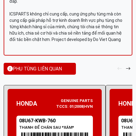
đáp.
ICSPARTS không chỉ cung cấp, cung ứng phụ tùng mà còn
cung cấp giải pháp hỗ trợ kinh doanh lĩnh vực phụ tùng cho
từng khách hàng sỉ của mình, chúng tôi chia sẻ thông tin
hữu ích, chia sẻ cơ hội và chia sẻ nền tảng để mối quan hệ
đối tác bền chặt hơn. Project developed by Do Viet Quang
PHỤ TÙNG LIÊN QUAN
GENUINE PARTS
HONDA
HOND
TCCS: 01|2008|HVN
08U67-KWB-760
08U67
THANH ĐỂ CHÂN SAU *XÁM*
THANH 