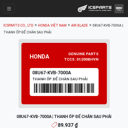
Trang Chính
>
>
>
ICSPARTS CO., LTD
HONDA VIỆT NAM
AIR BLADE
08U67-KVB-7000A |
Cửa Hàng
THANH ỐP ĐỂ CHÂN SAU PHẢI
Parts Catalogue
Mã Phụ Tùng
GENUINE PARTS
HONDA
TCCS: 01|2008|HVN
Nhóm Phụ Tùng
08U67-KVB-7000A
Tài khoản
THANH ỐP ĐỂ CHÂN SAU PHẢI
08U67-KVB-7000A | THANH ỐP ĐỂ CHÂN SAU PHẢI
89.937 ₫