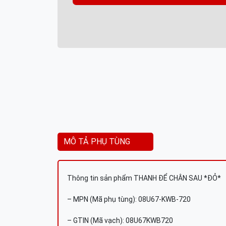
MÔ TẢ PHỤ TÙNG
Thông tin sản phẩm THANH ĐỂ CHÂN SAU *ÐỎ*
– MPN (Mã phụ tùng): 08U67-KWB-720
– GTIN (Mã vạch): 08U67KWB720