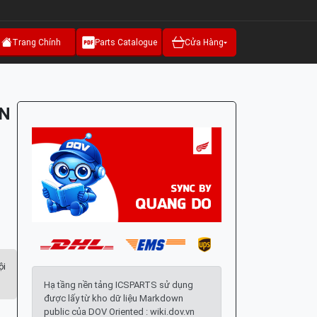
Trang Chính
Parts Catalogue
Cửa Hàng
ÂN
ội
Hạ tầng nền tảng ICSPARTS sử dụng
được lấy từ kho dữ liệu Markdown
public của DOV Oriented : wiki.dov.vn