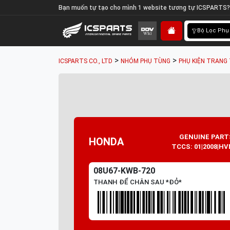
Bạn muốn tự tạo cho mình 1 website tương tự ICSPARTS?
Bộ Lọc Phụ
>
>
ICSPARTS CO., LTD
NHÓM PHỤ TÙNG
PHỤ KIỆN TRANG 
GENUINE PART
HONDA
TCCS: 01|2008|HV
08U67-KWB-720
THANH ĐỂ CHÂN SAU *ÐỎ*