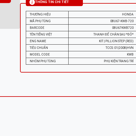
THÔNG TIN CHI TIẾT
THƯƠNG HIỆU
HONDA
MÃ PHỤ TÙNG
08U67-KWB-720
BARCODE
08U67KWB720
TÊN TIẾNG VIỆT
THANH ĐỂ CHÂN SAU *ÐỎ*
ENG NAME
KIT | PILLION STEP (RED)
TIÊU CHUẨN
TCCS: 01|2008|HVN
MODEL CODE
KWB
NHÓM PHỤ TÙNG
PHỤ KIỆN TRANG TRÍ