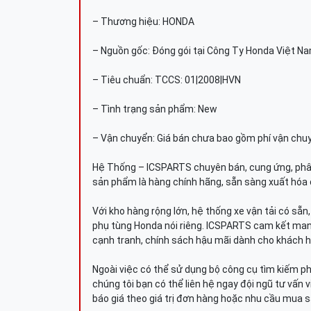
– Thương hiệu: HONDA
– Nguồn gốc: Đóng gói tại Công Ty Honda Việt N
– Tiêu chuẩn: TCCS: 01|2008|HVN
– Tình trạng sản phẩm: New
– Vận chuyển: Giá bán chưa bao gồm phí vận chu
Hệ Thống – ICSPARTS chuyên bán, cung ứng, phâ
sản phẩm là hàng chính hãng, sẵn sàng xuất hóa 
Với kho hàng rộng lớn, hệ thống xe vận tải có sẵ
phụ tùng Honda nói riêng. ICSPARTS cam kết man
cạnh tranh, chính sách hậu mãi dành cho khách h
Ngoài việc có thể sử dụng bộ công cụ tìm kiếm p
chúng tôi bạn có thể liên hệ ngay đội ngũ tư vấn 
báo giá theo giá trị đơn hàng hoặc nhu cầu mua s