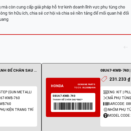
mà còn cung cấp giải pháp hỗ trợ kinh doanh lĩnh vực phụ tùng cho
ông tin hữu ích, chia sẻ cơ hội và chia sẻ nền tảng để mối quan hệ đối
Quang
08U67-KWB-760 | THANH ĐỂ CHÂN SAU *XÁM*
231.233 ₫
N STEP (GUN METALLI
ENG: KIT | PI
U67-KWB-760
MÃ PHỤ TÙNG
KWB760
BARCODE: 0
PHỤ KIỆN TRANG TRÍ
NHÓM PHỤ TÙ
MODEL CODE: