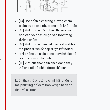
[14] Các phần nằm trong đường chấm
chấm được bao phủ trong một khối khác
[15] Một mũi tên rỗng biểu thị số khối
cho các bộ phận được bao bọc trong
đường chấm
[16] Một mũi tên liền nét cho biết số khối
mà phần được đề cập được kết nối tới
[17] Thông tin nhận dạng thay thế cho số
bộ phận được chỉ định
%
[18] Vị trí của thông tin nhận dạng thay
thế cho số bộ phận được chỉ định
Luôn thay thế phụ tùng chính hãng, đúng
mã phụ tùng để đảm bảo xe vận hành ổn
định và an toàn!