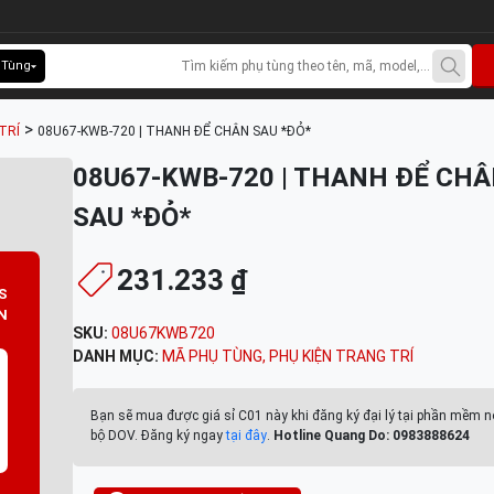
 Tùng
>
TRÍ
08U67-KWB-720 | THANH ĐỂ CHÂN SAU *ÐỎ*
08U67-KWB-720 | THANH ĐỂ CH
SAU *ÐỎ*
231.233 ₫
S
N
SKU:
08U67KWB720
DANH MỤC:
MÃ PHỤ TÙNG
,
PHỤ KIỆN TRANG TRÍ
Bạn sẽ mua được giá sỉ C01 này khi đăng ký đại lý tại phần mềm n
bộ DOV. Đăng ký ngay
tại đây
.
Hotline Quang Do: 0983888624