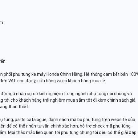
am
yển.
n phối phụ tùng xe máy Honda Chính Hãng. Hệ thống cam kết bán 100
đơn VAT cho đại lý, cửa hàng và cả khách hàng mua lẻ.
n, đội ngũ nhân sự có kinh nghiệm trong ngành phụ tùng nói chung và
g tới cho khách hàng trải nghiệm mua sắm tốt đi kèm chính sách giá
àng thân thiết.
hụ tùng, parts catalogue, danh sách mã bộ phụ tùng trên website của
viên để có thể nhận tư vấn chính xác hơn, hỗ trợ check mã phụ tùng,
ắm. Mọi thắc mắc liên quan tới phụ tùng chúng tôi đều có thể giải đáp.