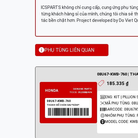
ICSPARTS không chỉ cung cấp, cung ứng phụ tùng 
từng khách hàng sỉ của mình, chúng tôi chia sẻ th
tác bền chặt hơn. Project developed by Do Viet 
PHỤ TÙNG LIÊN QUAN
185.335 ₫
ENG: KIT | PILLIO
MÃ PHỤ TÙNG: 08
BARCODE: 08U67
NHÓM PHỤ TÙNG: 
MODEL CODE: KWB