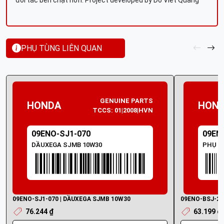
đối tác bền chặt hơn. Project developed by Do Viet Quang
PHỤ TÙNG LIÊN QUAN
GENUINE PARTS
HONDA
HON
TCCS: 01|2008|HVN
09ENO-SJ1-070
09EN
DẦUXEGA SJMB 10W30
PHỤ P
09ENO-SJ1-070 | DẦUXEGA SJMB 10W30
09ENO-BSJ-20
76.244 ₫
63.199 ₫