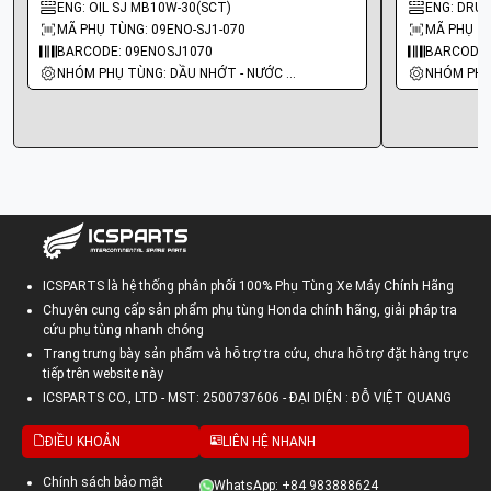
ENG: OIL SJ MB10W-30(SCT)
ENG: DRUM
MÃ PHỤ TÙNG: 09ENO-SJ1-070
MÃ PHỤ T
BARCODE: 09ENOSJ1070
BARCODE:
NHÓM PHỤ TÙNG: DẦU NHỚT - NƯỚC MÁT
ICSPARTS là hệ thống phân phối 100% Phụ Tùng Xe Máy Chính Hãng
Chuyên cung cấp sản phẩm phụ tùng Honda chính hãng, giải pháp tra
cứu phụ tùng nhanh chóng
Trang trưng bày sản phẩm và hỗ trợ tra cứu, chưa hỗ trợ đặt hàng trực
tiếp trên website này
ICSPARTS CO., LTD - MST: 2500737606 - ĐẠI DIỆN : ĐỖ VIỆT QUANG
ĐIỀU KHOẢN
LIÊN HỆ NHANH
Chính sách bảo mật
WhatsApp: +84 983888624