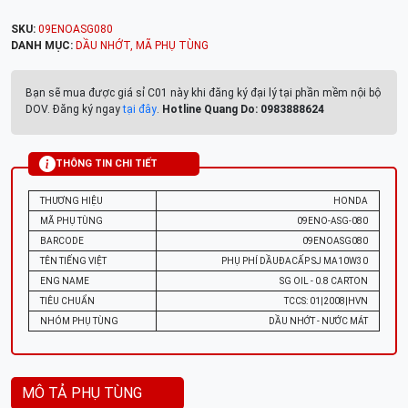
SKU:
09ENOASG080
DANH MỤC:
DẦU NHỚT
,
MÃ PHỤ TÙNG
Bạn sẽ mua được giá sỉ C01 này khi đăng ký đại lý tại phần mềm nội bộ
DOV. Đăng ký ngay
tại đây
.
Hotline Quang Do: 0983888624
THÔNG TIN CHI TIẾT
THƯƠNG HIỆU
HONDA
MÃ PHỤ TÙNG
09ENO-ASG-080
BARCODE
09ENOASG080
TÊN TIẾNG VIỆT
PHỤ PHÍ DẦUÐACẤP SJ MA10W30
ENG NAME
SG OIL - 0.8 CARTON
TIÊU CHUẨN
TCCS: 01|2008|HVN
NHÓM PHỤ TÙNG
DẦU NHỚT - NƯỚC MÁT
MÔ TẢ PHỤ TÙNG