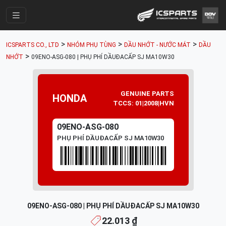
Trang Chính
>
>
>
ICSPARTS CO., LTD
NHÓM PHỤ TÙNG
DẦU NHỚT - NƯỚC MÁT
DẦU
Cửa Hàng
>
NHỚT
09ENO-ASG-080 | PHỤ PHÍ DẦUÐACẤP SJ MA10W30
Parts Catalogue
Mã Phụ Tùng
GENUINE PARTS
HONDA
TCCS: 01|2008|HVN
Nhóm Phụ Tùng
09ENO-ASG-080
Tài khoản
PHỤ PHÍ DẦUÐACẤP SJ MA10W30
09ENO-ASG-080 | PHỤ PHÍ DẦUÐACẤP SJ MA10W30
22.013 ₫