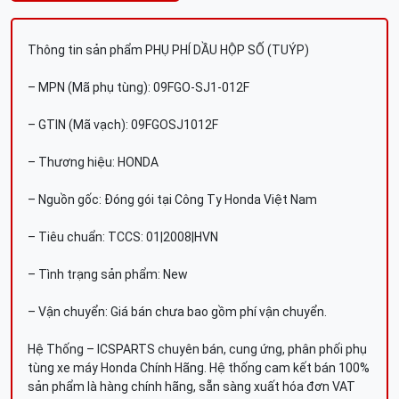
Thông tin sản phẩm PHỤ PHÍ DẦU HỘP SỐ (TUÝP)
– MPN (Mã phụ tùng): 09FGO-SJ1-012F
– GTIN (Mã vạch): 09FGOSJ1012F
– Thương hiệu: HONDA
– Nguồn gốc: Đóng gói tại Công Ty Honda Việt Nam
– Tiêu chuẩn: TCCS: 01|2008|HVN
– Tình trạng sản phẩm: New
– Vận chuyển: Giá bán chưa bao gồm phí vận chuyển.
Hệ Thống – ICSPARTS chuyên bán, cung ứng, phân phối phụ
tùng xe máy Honda Chính Hãng. Hệ thống cam kết bán 100%
sản phẩm là hàng chính hãng, sẵn sàng xuất hóa đơn VAT