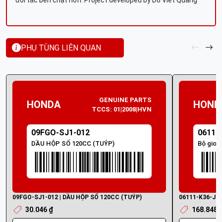
đối tác bền chặt hơn. Project developed by Do Viet Quang
PHỤ TÙNG LIÊN QUAN
GENUINE PARTS
HONDA
HOND
TCCS: 01|2008|HVN
09FGO-SJ1-012
06111
DẦU HỘP SỐ 120CC (TUÝP)
Bộ gioă
09FGO-SJ1-012 | DẦU HỘP SỐ 120CC (TUÝP)
06111-K36-J00 
30.046 ₫
168.848 