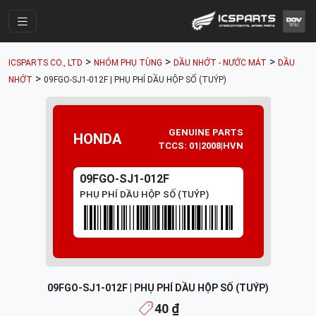
Trang Chính
>
>
>
ICSPARTS CO., LTD
NHÓM PHỤ TÙNG
DẦU NHỚT - NƯỚC MÁT
DẦU
Cửa Hàng
>
NHỚT
09FGO-SJ1-012F | PHỤ PHÍ DẦU HỘP SỐ (TUÝP)
Parts Catalogue
Mã Phụ Tùng
GENUINE PARTS
HONDA
TCCS: 01|2008|HVN
Nhóm Phụ Tùng
09FGO-SJ1-012F
Tài khoản
PHỤ PHÍ DẦU HỘP SỐ (TUÝP)
09FGO-SJ1-012F | PHỤ PHÍ DẦU HỘP SỐ (TUÝP)
40 ₫