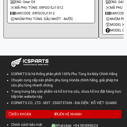
ENG: Gear Oil
ENG: GASK
MÃ PHỤ TÙNG: 09FGO-SJ1-012
MÃ PHỤ TÙ
BARCODE: 09FGOSJ1012
BARCODE:
NHÓM PHỤ TÙNG: DẦU NHỚT - NƯỚC MÁT
MODEL XE
MODEL CO
ICSPARTS là hệ thống phân phối 100% Phụ Tùng Xe Máy Chính Hãng
Chuyên cung cấp sản phẩm phụ tùng Honda chính hãng, giải pháp tra
cứu phụ tùng nhanh chóng
Trang trưng bày sản phẩm và hỗ trợ tra cứu, chưa hỗ trợ đặt hàng trực
tiếp trên website này
ICSPARTS CO., LTD - MST: 2500737606 - ĐẠI DIỆN : ĐỖ VIỆT QUANG
ĐIỀU KHOẢN
LIÊN HỆ NHANH
Chính sách bảo mật
WhatsApp: +84 983888624