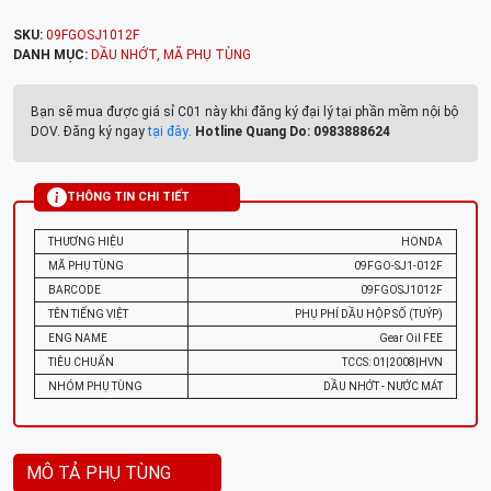
SKU:
09FGOSJ1012F
DANH MỤC:
DẦU NHỚT
,
MÃ PHỤ TÙNG
Bạn sẽ mua được giá sỉ C01 này khi đăng ký đại lý tại phần mềm nội bộ
DOV. Đăng ký ngay
tại đây
.
Hotline Quang Do: 0983888624
THÔNG TIN CHI TIẾT
THƯƠNG HIỆU
HONDA
MÃ PHỤ TÙNG
09FGO-SJ1-012F
BARCODE
09FGOSJ1012F
TÊN TIẾNG VIỆT
PHỤ PHÍ DẦU HỘP SỐ (TUÝP)
ENG NAME
Gear Oil FEE
TIÊU CHUẨN
TCCS: 01|2008|HVN
NHÓM PHỤ TÙNG
DẦU NHỚT - NƯỚC MÁT
MÔ TẢ PHỤ TÙNG