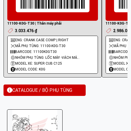
11100-K0G-T30 | Thân máy phải
11100-K0G-T20
3.033.476 ₫
2.986.06
ENG: CRANK CASE COMP | RIGHT
ENG: CRAN
MÃ PHỤ TÙNG: 11100-K0G-T30
MÃ PHỤ TÙ
BARCODE: 11100K0GT30
BARCODE:
NHÓM PHỤ TÙNG: LỐC MÁY -VÁCH MÁY - GIOĂNG MÁY
MODEL XE: SUPER CUB C125
MODEL XE:
MODEL CODE: K0G
MODEL CO
CATALOGUE / BỘ PHỤ TÙNG