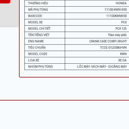
THƯƠNG HIỆU
HONDA
MÃ PHỤ TÙNG
11100-KWN-900
BARCODE
11100KWN900
MODEL XE
PCX
MODEL CHI TIẾT
PCX 125
TÊN TIẾNG VIỆT
Thân máy phải
ENG NAME
CRANK CASE COMP | RIGHT
TIÊU CHUẨN
TCCS: 01|2008|HVN
MODEL CODE
KWN
LOẠI XE
XE GA
NHÓM PHỤ TÙNG
LỐC MÁY -VÁCH MÁY - GIOĂNG MÁY