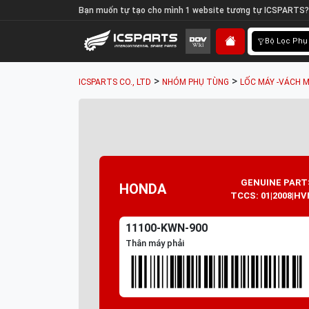
Bạn muốn tự tạo cho mình 1 website tương tự ICSPARTS?
Bộ Lọc Phụ
>
>
ICSPARTS CO., LTD
NHÓM PHỤ TÙNG
LỐC MÁY -VÁCH M
GENUINE PART
HONDA
TCCS: 01|2008|HV
11100-KWN-900
Thân máy phải