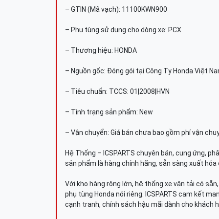
– GTIN (Mã vạch): 11100KWN900
– Phụ tùng sử dụng cho dòng xe: PCX
– Thương hiệu: HONDA
– Nguồn gốc: Đóng gói tại Công Ty Honda Việt N
– Tiêu chuẩn: TCCS: 01|2008|HVN
– Tình trạng sản phẩm: New
– Vận chuyển: Giá bán chưa bao gồm phí vận chu
Hệ Thống – ICSPARTS chuyên bán, cung ứng, phâ
sản phẩm là hàng chính hãng, sẵn sàng xuất hóa 
Với kho hàng rộng lớn, hệ thống xe vận tải có sẵ
phụ tùng Honda nói riêng. ICSPARTS cam kết man
cạnh tranh, chính sách hậu mãi dành cho khách h