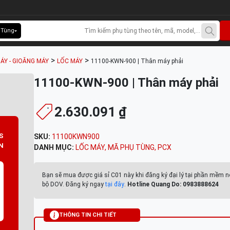
 Tùng
>
>
ÁY - GIOĂNG MÁY
LỐC MÁY
11100-KWN-900 | Thân máy phải
11100-KWN-900 | Thân máy phải
2.630.091 ₫
S
SKU:
11100KWN900
N
DANH MỤC:
LỐC MÁY
,
MÃ PHỤ TÙNG
,
PCX
Bạn sẽ mua được giá sỉ C01 này khi đăng ký đại lý tại phần mềm n
bộ DOV. Đăng ký ngay
tại đây
.
Hotline Quang Do: 0983888624
THÔNG TIN CHI TIẾT