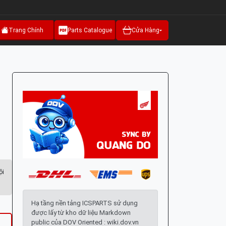
Trang Chính
Parts Catalogue
Cửa Hàng
ội
Hạ tầng nền tảng ICSPARTS sử dụng
được lấy từ kho dữ liệu Markdown
public của DOV Oriented : wiki.dov.vn