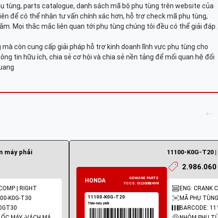
hụ tùng, parts catalogue, danh sách mã bộ phụ tùng trên website của
viên để có thể nhận tư vấn chính xác hơn, hỗ trợ check mã phụ tùng,
ắm. Mọi thắc mắc liên quan tới phụ tùng chúng tôi đều có thể giải đáp.
mà còn cung cấp giải pháp hỗ trợ kinh doanh lĩnh vực phụ tùng cho
ông tin hữu ích, chia sẻ cơ hội và chia sẻ nền tảng để mối quan hệ đối
Quang
n máy phải
11100-K0G-T20 |
2.986.060
COMP | RIGHT
ENG: CRANK C
00-K0G-T30
MÃ PHỤ TÙNG
0GT30
BARCODE: 11
NHÓM PHỤ TÙNG: LỐC MÁY -VÁCH MÁY - GIOĂNG MÁY