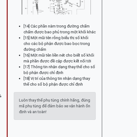
[14] Các phần nằm trong đường chấm
chấm được bao phủ trong một khối khác
[15] Một mũi tên rỗng biểu thị số khối
cho các bộ phận được bao bọc trong
đường chấm
[16] Một mũi tên liền nét cho biết số khối
mà phần được đề cập được kết nối tới
[17] Thông tin nhận dạng thay thế cho số
bộ phận được chỉ định
[18] Vị trí của thông tin nhận dạng thay
thế cho số bộ phận được chỉ định
%
Luôn thay thế phụ tùng chính hãng, đúng
mã phụ tùng để đảm bảo xe vận hành ổn
định và an toàn!