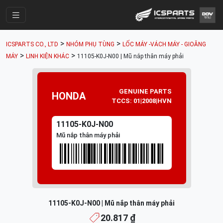
Trang Chính
>
>
ICSPARTS CO., LTD
NHÓM PHỤ TÙNG
LỐC MÁY -VÁCH MÁY - GIOĂNG
Cửa Hàng
>
>
MÁY
LINH KIỆN KHÁC
11105-K0J-N00 | Mũ nắp thân máy phải
Parts Catalogue
Mã Phụ Tùng
GENUINE PARTS
HONDA
TCCS: 01|2008|HVN
Nhóm Phụ Tùng
11105-K0J-N00
Tài khoản
Mũ nắp thân máy phải
11105-K0J-N00 | Mũ nắp thân máy phải
20.817 ₫