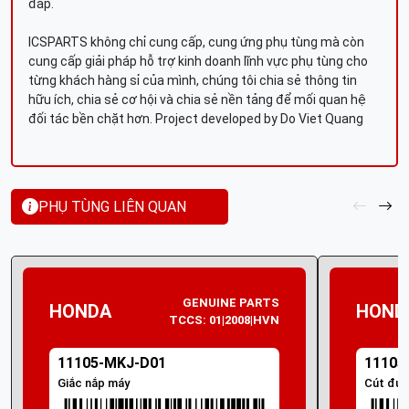
đáp.
ICSPARTS không chỉ cung cấp, cung ứng phụ tùng mà còn
cung cấp giải pháp hỗ trợ kinh doanh lĩnh vực phụ tùng cho
từng khách hàng sỉ của mình, chúng tôi chia sẻ thông tin
hữu ích, chia sẻ cơ hội và chia sẻ nền tảng để mối quan hệ
đối tác bền chặt hơn. Project developed by Do Viet Quang
PHỤ TÙNG LIÊN QUAN
GENUINE PARTS
HONDA
HOND
TCCS: 01|2008|HVN
11105-MKJ-D01
11105
Giắc nắp máy
Cút đư