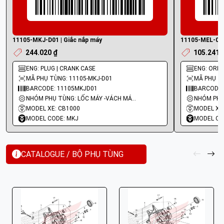
11105-MKJ-D01 | Giắc nắp máy
11105-MEL-000
244.020 ₫
105.241 
ENG: PLUG | CRANK CASE
ENG: ORIFI
MÃ PHỤ TÙNG: 11105-MKJ-D01
MÃ PHỤ TÙ
BARCODE: 11105MKJD01
BARCODE:
NHÓM PHỤ TÙNG: LỐC MÁY -VÁCH MÁY - GIOĂNG MÁY
MODEL XE: CB1000
MODEL XE
MODEL CODE: MKJ
MODEL CO
CATALOGUE / BỘ PHỤ TÙNG