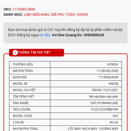
SKU:
11105K0JN00
DANH MỤC:
LINH KIỆN KHÁC
,
MÃ PHỤ TÙNG
,
VISION
Bạn sẽ mua được giá sỉ C01 này khi đăng ký đại lý tại phần mềm nội bộ
DOV. Đăng ký ngay
tại đây
.
Hotline Quang Do: 0983888624
THÔNG TIN CHI TIẾT
THƯƠNG HIỆU
HONDA
MÃ PHỤ TÙNG
11105-K0J-N00
BARCODE
11105K0JN00
MODEL XE
VISION
MODEL CHI TIẾT
VISION 110 FI 2021
TÊN TIẾNG VIỆT
Mũ nắp thân máy phải
ENG NAME
CAP | R CRANK CASE
TIÊU CHUẨN
TCCS: 01|2008|HVN
MODEL CODE
K0J
LOẠI XE
XE GA
NHÓM PHỤ TÙNG
LỐC MÁY -VÁCH MÁY - GIOĂNG MÁY