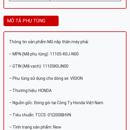
MÔ TẢ PHỤ TÙNG
Thông tin sản phẩm Mũ nắp thân máy phải
– MPN (Mã phụ tùng): 11105-K0J-N00
– GTIN (Mã vạch): 11105K0JN00
– Phụ tùng sử dụng cho dòng xe: VISION
– Thương hiệu: HONDA
– Nguồn gốc: Đóng gói tại Công Ty Honda Việt Nam
– Tiêu chuẩn: TCCS: 01|2008|HVN
– Tình trạng sản phẩm: New