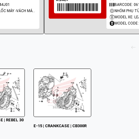
44J01
BARCODE: 06
NHÓM PHỤ TÙNG: LỐC MÁY -VÁCH MÁY - GIOĂNG MÁY
MODEL XE: L
MODEL CODE:
E | REBEL 30
E-15 | CRANKCASE | CB300R