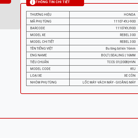
THÔNG TIN CHI TIẾT
THƯƠNG HIỆU
HONDA
MÃ PHỤ TÙNG
11107-KYJ-900
BARCODE
11107KYJ900
MODEL XE
REBEL 300
MODEL CHI TIẾT
REBEL 300
TÊN TIẾNG VIỆT
Bu lông bịt kín 16mm
ENG NAME
BOLT | SEALING | 16MM
TIÊU CHUẨN
TCCS: 01|2008|HVN
MODEL CODE
KYJ
LOẠI XE
XE CÔN
NHÓM PHỤ TÙNG
LỐC MÁY -VÁCH MÁY - GIOĂNG MÁY