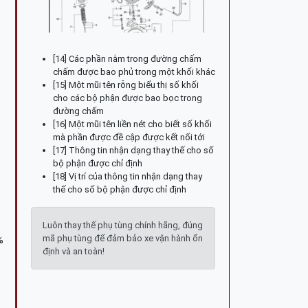
[14] Các phần nằm trong đường chấm
chấm được bao phủ trong một khối khác
[15] Một mũi tên rỗng biểu thị số khối
cho các bộ phận được bao bọc trong
đường chấm
[16] Một mũi tên liền nét cho biết số khối
mà phần được đề cập được kết nối tới
[17] Thông tin nhận dạng thay thế cho số
bộ phận được chỉ định
[18] Vị trí của thông tin nhận dạng thay
thế cho số bộ phận được chỉ định
Luôn thay thế phụ tùng chính hãng, đúng
mã phụ tùng để đảm bảo xe vận hành ổn
%
định và an toàn!