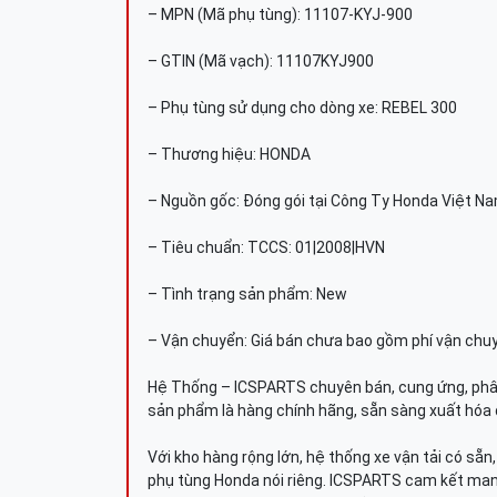
– MPN (Mã phụ tùng): 11107-KYJ-900
– GTIN (Mã vạch): 11107KYJ900
– Phụ tùng sử dụng cho dòng xe: REBEL 300
– Thương hiệu: HONDA
– Nguồn gốc: Đóng gói tại Công Ty Honda Việt N
– Tiêu chuẩn: TCCS: 01|2008|HVN
– Tình trạng sản phẩm: New
– Vận chuyển: Giá bán chưa bao gồm phí vận chu
Hệ Thống – ICSPARTS chuyên bán, cung ứng, phâ
sản phẩm là hàng chính hãng, sẵn sàng xuất hóa 
Với kho hàng rộng lớn, hệ thống xe vận tải có sẵ
phụ tùng Honda nói riêng. ICSPARTS cam kết man