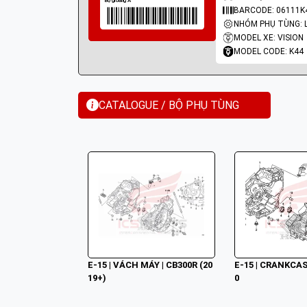
BARCODE: 06111K
MODEL XE: VISION
MODEL CODE: K44
CATALOGUE / BỘ PHỤ TÙNG
E-15 | VÁCH MÁY | CB300R (20
E-15 | CRANKCAS
19+)
0