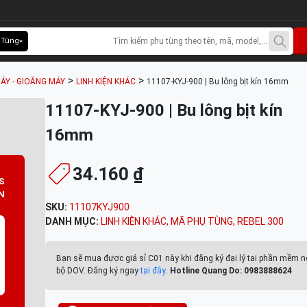
 Tùng
>
>
ÁY - GIOĂNG MÁY
LINH KIỆN KHÁC
11107-KYJ-900 | Bu lông bịt kín 16mm
11107-KYJ-900 | Bu lông bịt kín
16mm
34.160 ₫
S
N
SKU:
11107KYJ900
DANH MỤC:
LINH KIỆN KHÁC
,
MÃ PHỤ TÙNG
,
REBEL 300
Bạn sẽ mua được giá sỉ C01 này khi đăng ký đại lý tại phần mềm n
bộ DOV. Đăng ký ngay
tại đây
.
Hotline Quang Do: 0983888624