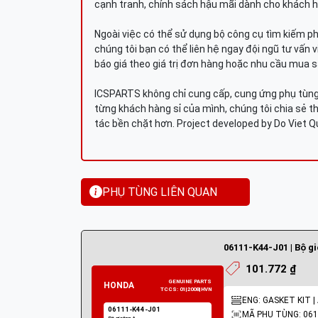
cạnh tranh, chính sách hậu mãi dành cho khách h
Ngoài việc có thể sử dụng bộ công cụ tìm kiếm p
chúng tôi bạn có thể liên hệ ngay đội ngũ tư vấn 
báo giá theo giá trị đơn hàng hoặc nhu cầu mua s
ICSPARTS không chỉ cung cấp, cung ứng phụ tùng 
từng khách hàng sỉ của mình, chúng tôi chia sẻ th
tác bền chặt hơn. Project developed by Do Viet 
PHỤ TÙNG LIÊN QUAN
06111-K44-J01 | Bộ g
101.772 ₫
ENG: GASKET KIT |
MÃ PHỤ TÙNG: 061