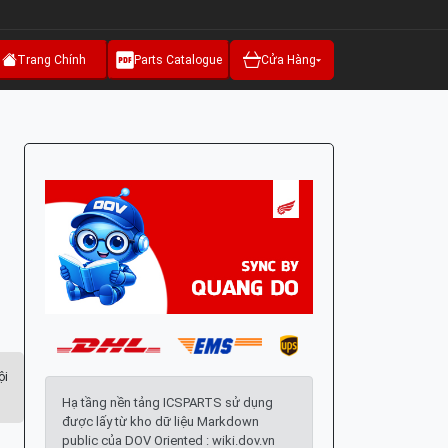
Trang Chính
Parts Catalogue
Cửa Hàng
ội
Hạ tầng nền tảng ICSPARTS sử dụng
được lấy từ kho dữ liệu Markdown
public của DOV Oriented : wiki.dov.vn