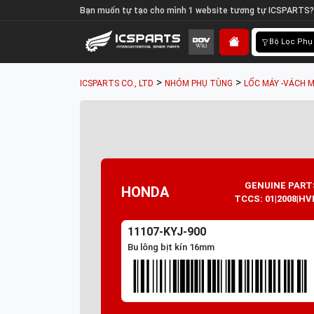
Bạn muốn tự tạo cho mình 1 website tương tự ICSPARTS?
Bộ Lọc Phụ
>
>
ICSPARTS CO., LTD
NHÓM PHỤ TÙNG
LỐC MÁY -VÁCH M
GENUINE PART
HONDA
TCCS: 01|2008|HV
11107-KYJ-900
Bu lông bịt kín 16mm