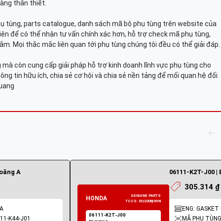
àng thân thiết.
hụ tùng, parts catalogue, danh sách mã bộ phụ tùng trên website của
viên để có thể nhận tư vấn chính xác hơn, hỗ trợ check mã phụ tùng,
ắm. Mọi thắc mắc liên quan tới phụ tùng chúng tôi đều có thể giải đáp.
mà còn cung cấp giải pháp hỗ trợ kinh doanh lĩnh vực phụ tùng cho
ông tin hữu ích, chia sẻ cơ hội và chia sẻ nền tảng để mối quan hệ đối
Quang
ioăng A
06111-K2T-J00 | 
305.314 ₫
 A
ENG: GASKET K
11-K44-J01
MÃ PHỤ TÙNG: