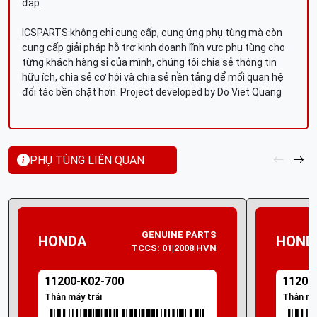
đáp.
ICSPARTS không chỉ cung cấp, cung ứng phụ tùng mà còn
cung cấp giải pháp hỗ trợ kinh doanh lĩnh vực phụ tùng cho
từng khách hàng sỉ của mình, chúng tôi chia sẻ thông tin
hữu ích, chia sẻ cơ hội và chia sẻ nền tảng để mối quan hệ
đối tác bền chặt hơn. Project developed by Do Viet Quang
PHỤ TÙNG LIÊN QUAN
GENUINE PARTS
HONDA
HOND
TCCS: 01|2008|HVN
11200-K02-700
11200
Thân máy trái
Thân má