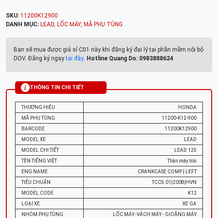
SKU:
11200K12900
DANH MỤC:
LEAD
,
LỐC MÁY
,
MÃ PHỤ TÙNG
Bạn sẽ mua được giá sỉ C01 này khi đăng ký đại lý tại phần mềm nội bộ
DOV. Đăng ký ngay
tại đây
.
Hotline Quang Do: 0983888624
THÔNG TIN CHI TIẾT
THƯƠNG HIỆU
HONDA
MÃ PHỤ TÙNG
11200-K12-900
BARCODE
11200K12900
MODEL XE
LEAD
MODEL CHI TIẾT
LEAD 125
TÊN TIẾNG VIỆT
Thân máy trái
ENG NAME
CRANKCASE COMP | LEFT
TIÊU CHUẨN
TCCS: 01|2008|HVN
MODEL CODE
K12
LOẠI XE
XE GA
NHÓM PHỤ TÙNG
LỐC MÁY -VÁCH MÁY - GIOĂNG MÁY