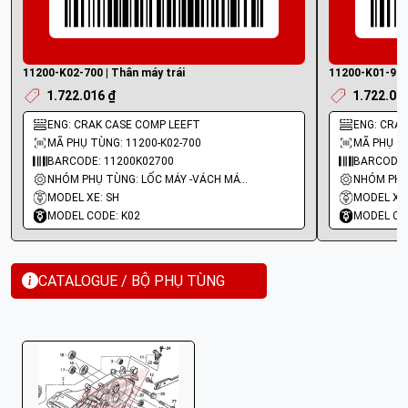
11200-K02-700 | Thân máy trái
11200-K01-901 
1.722.016 ₫
1.722.01
ENG: CRAK CASE COMP LEEFT
ENG: CRAN
MÃ PHỤ TÙNG: 11200-K02-700
MÃ PHỤ TÙ
BARCODE: 11200K02700
BARCODE:
NHÓM PHỤ TÙNG: LỐC MÁY -VÁCH MÁY - GIOĂNG MÁY
MODEL XE: SH
MODEL XE:
MODEL CODE: K02
MODEL CO
CATALOGUE / BỘ PHỤ TÙNG