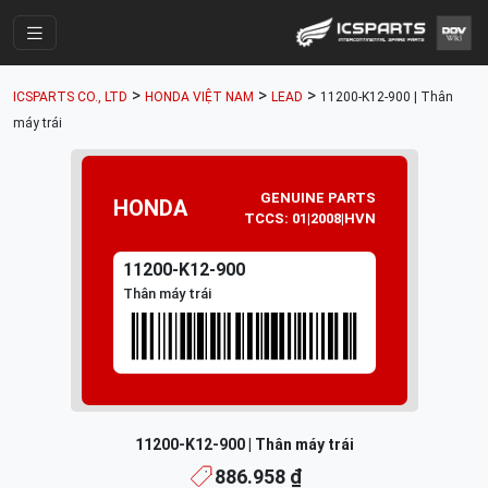
Trang Chính
>
>
>
ICSPARTS CO., LTD
HONDA VIỆT NAM
LEAD
11200-K12-900 | Thân
Cửa Hàng
máy trái
Parts Catalogue
GENUINE PARTS
Mã Phụ Tùng
HONDA
TCCS: 01|2008|HVN
Nhóm Phụ Tùng
11200-K12-900
Tài khoản
Thân máy trái
11200-K12-900 | Thân máy trái
886.958 ₫