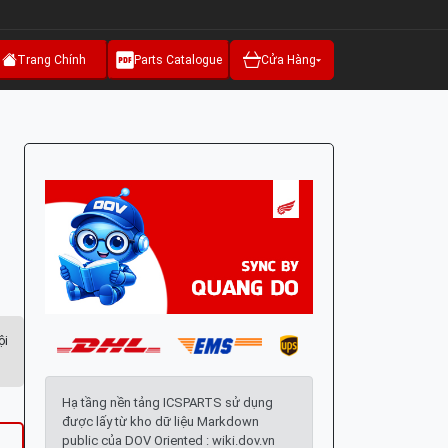
Trang Chính
Parts Catalogue
Cửa Hàng
ội
Hạ tầng nền tảng ICSPARTS sử dụng
được lấy từ kho dữ liệu Markdown
public của DOV Oriented : wiki.dov.vn