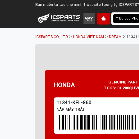
Bạn muốn tự tạo cho mình 1 website tương tự ICSPARTS?
Bộ Lọc Phụ
>
>
>
ICSPARTS CO., LTD
HONDA VIỆT NAM
DREAM
11341-
GENUINE PART
HONDA
TCCS: 01|2008|HV
11341-KFL-860
NẮP MÁY TRÁI