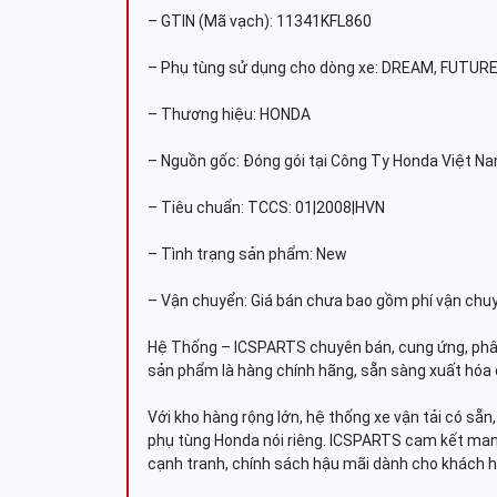
– GTIN (Mã vạch): 11341KFL860
– Phụ tùng sử dụng cho dòng xe: DREAM, FUTUR
– Thương hiệu: HONDA
– Nguồn gốc: Đóng gói tại Công Ty Honda Việt N
– Tiêu chuẩn: TCCS: 01|2008|HVN
– Tình trạng sản phẩm: New
– Vận chuyển: Giá bán chưa bao gồm phí vận chu
Hệ Thống – ICSPARTS chuyên bán, cung ứng, phâ
sản phẩm là hàng chính hãng, sẵn sàng xuất hóa 
Với kho hàng rộng lớn, hệ thống xe vận tải có sẵ
phụ tùng Honda nói riêng. ICSPARTS cam kết man
cạnh tranh, chính sách hậu mãi dành cho khách h