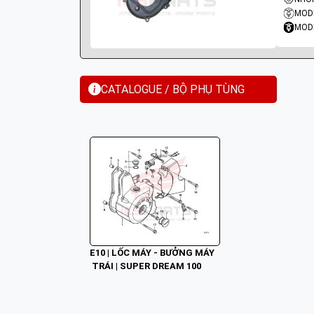
MODE
MODE
CATALOGUE / BỘ PHỤ TÙNG
E10 | LỐC MÁY - BƯỞNG MÁY
 TRÁI | SUPER DREAM 100