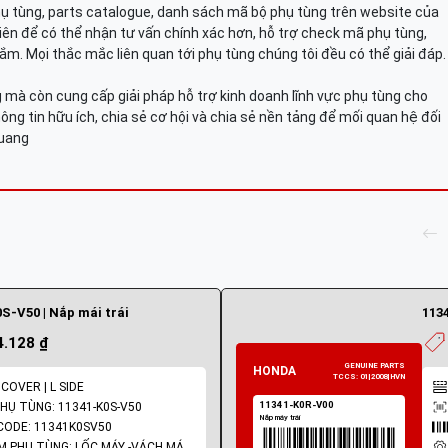
hụ tùng, parts catalogue, danh sách mã bộ phụ tùng trên website của
viên để có thể nhận tư vấn chính xác hơn, hỗ trợ check mã phụ tùng,
ắm. Mọi thắc mắc liên quan tới phụ tùng chúng tôi đều có thể giải đáp.
mà còn cung cấp giải pháp hỗ trợ kinh doanh lĩnh vực phụ tùng cho
ông tin hữu ích, chia sẻ cơ hội và chia sẻ nền tảng để mối quan hệ đối
Quang
S-V50 | Nắp mái trái
113
4.128 ₫
 COVER | L SIDE
HỤ TÙNG: 11341-K0S-V50
ODE: 11341K0SV50
NHÓM PHỤ TÙNG: LỐC MÁY -VÁCH MÁY - GIOĂNG MÁY