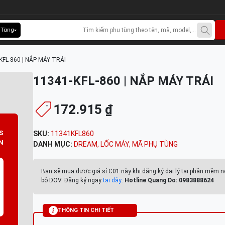
 Tùng
KFL-860 | NẮP MÁY TRÁI
11341-KFL-860 | NẮP MÁY TRÁI
172.915 ₫
S
SKU:
11341KFL860
N
DANH MỤC:
DREAM
,
LỐC MÁY
,
MÃ PHỤ TÙNG
Bạn sẽ mua được giá sỉ C01 này khi đăng ký đại lý tại phần mềm n
bộ DOV. Đăng ký ngay
tại đây
.
Hotline Quang Do: 0983888624
THÔNG TIN CHI TIẾT