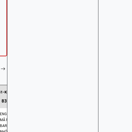
41-K0R-V00 | Nắp máy trái
837.408 ₫
ENG: COVER | L SIDE
MÃ PHỤ TÙNG: 11341-K0R-V00
BARCODE: 11341K0RV00
NHÓM PHỤ TÙNG: LỐC MÁY -VÁCH MÁY - GIOĂNG MÁY