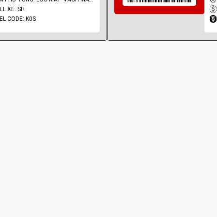
L XE: SH
L CODE: K0S