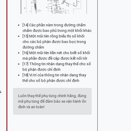
[14] Các phần nằm trong đường chấm
chấm được bao phủ trong một khối khác
[15] Một mũi tên rỗng biểu thị số khối
cho các bộ phận được bao bọc trong
đường chấm
[16] Một mũi tên liền nét cho biết số khối
mà phần được đề cập được kết nối tới
[17] Thông tin nhận dạng thay thế cho số
bộ phận được chỉ định
[18] Vị trí của thông tin nhận dạng thay
thế cho số bộ phận được chỉ định
%
Luôn thay thế phụ tùng chính hãng, đúng
mã phụ tùng để đảm bảo xe vận hành ổn
định và an toàn!