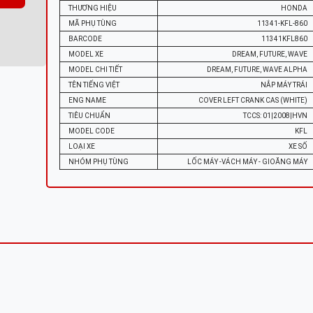
THƯƠNG HIỆU
HONDA
MÃ PHỤ TÙNG
11341-KFL-860
BARCODE
11341KFL860
MODEL XE
DREAM, FUTURE, WAVE
MODEL CHI TIẾT
DREAM, FUTURE, WAVE ALPHA
TÊN TIẾNG VIỆT
NẮP MÁY TRÁI
ENG NAME
COVER LEFT CRANK CAS (WHITE)
TIÊU CHUẨN
TCCS: 01|2008|HVN
MODEL CODE
KFL
LOẠI XE
XE SỐ
NHÓM PHỤ TÙNG
LỐC MÁY -VÁCH MÁY - GIOĂNG MÁY