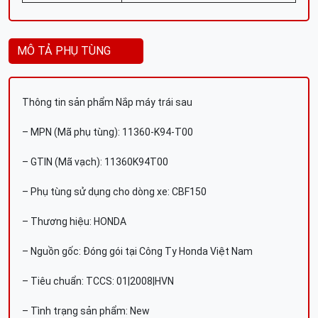
MÔ TẢ PHỤ TÙNG
Thông tin sản phẩm Nắp máy trái sau
– MPN (Mã phụ tùng): 11360-K94-T00
– GTIN (Mã vạch): 11360K94T00
– Phụ tùng sử dụng cho dòng xe: CBF150
– Thương hiệu: HONDA
– Nguồn gốc: Đóng gói tại Công Ty Honda Việt Nam
– Tiêu chuẩn: TCCS: 01|2008|HVN
– Tình trạng sản phẩm: New