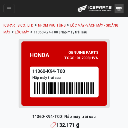
Trang Chính
>
>
ICSPARTS CO., LTD
NHÓM PHỤ TÙNG
LỐC MÁY -VÁCH MÁY - GIOĂNG
Cửa Hàng
>
>
MÁY
LỐC MÁY
11360-K94-T00 | Nắp máy trái sau
Parts Catalogue
Mã Phụ Tùng
GENUINE PARTS
HONDA
TCCS: 01|2008|HVN
Nhóm Phụ Tùng
11360-K94-T00
Tài khoản
Nắp máy trái sau
11360-K94-T00 | Nắp máy trái sau
132.171 ₫