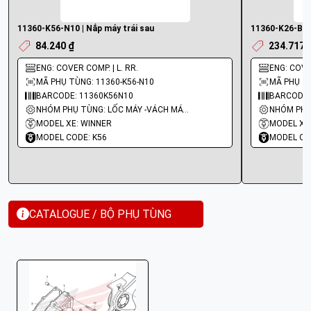
11360-K56-N10 | Nắp máy trái sau
11360-K26-B00 
84.240 ₫
234.717 
ENG: COVER COMP. | L. RR.
ENG: COVE
MÃ PHỤ TÙNG: 11360-K56-N10
MÃ PHỤ TÙ
BARCODE: 11360K56N10
BARCODE:
NHÓM PHỤ TÙNG: LỐC MÁY -VÁCH MÁY - GIOĂNG MÁY
MODEL XE: WINNER
MODEL XE:
MODEL CODE: K56
MODEL CO
CATALOGUE / BỘ PHỤ TÙNG