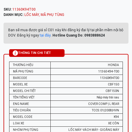
SKU:
11360K94T00
DANH MỤC:
LỐC MÁY
,
MÃ PHỤ TÙNG
Bạn sẽ mua được giá sỉ C01 này khi đăng ký đại lý tại phần mềm nội bộ
DOV. Đăng ký ngay
tại đây
.
Hotline Quang Do: 0983888624
THÔNG TIN CHI TIẾT
THƯƠNG HIỆU
HONDA
MÃ PHỤ TÙNG
11360-K94-T00
BARCODE
11360K94T00
MODEL XE
CBF150
MODEL CHI TIẾT
CBF150N
TÊN TIẾNG VIỆT
Nắp máy trái sau
ENG NAME
COVER COMP | L REAR
TIÊU CHUẨN
TCCS: 01|2008|HVN
MODEL CODE
K94
LOẠI XE
XE CÔN
NHÓM PHỤ TÙNG
LỐC MÁY -VÁCH MÁY - GIOĂNG MÁY