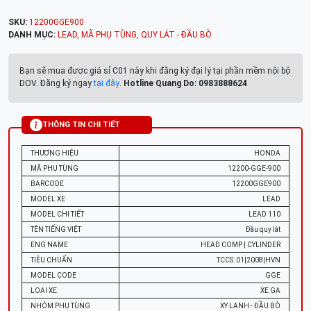
SKU:
12200GGE900
DANH MỤC:
LEAD
,
MÃ PHỤ TÙNG
,
QUY LÁT - ĐẦU BÒ
Bạn sẽ mua được giá sỉ C01 này khi đăng ký đại lý tại phần mềm nội bộ
DOV. Đăng ký ngay
tại đây
.
Hotline Quang Do: 0983888624
THÔNG TIN CHI TIẾT
THƯƠNG HIỆU
HONDA
MÃ PHỤ TÙNG
12200-GGE-900
BARCODE
12200GGE900
MODEL XE
LEAD
MODEL CHI TIẾT
LEAD 110
TÊN TIẾNG VIỆT
Đầu quy lát
ENG NAME
HEAD COMP | CYLINDER
TIÊU CHUẨN
TCCS: 01|2008|HVN
MODEL CODE
GGE
LOẠI XE
XE GA
NHÓM PHỤ TÙNG
XY LANH - ĐẦU BÒ