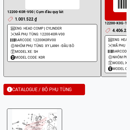
12200-K0R-V00 | Cụm đầu quy lát
1.001.522 ₫
12200-K0G-T20 
ENG: HEAD COMP | CYLINDER
4.406.23
MÃ PHỤ TÙNG: 12200-K0R-V00
ENG: HEAD
BARCODE: 12200K0RV00
MÃ PHỤ TÙ
NHÓM PHỤ TÙNG: XY LANH - ĐẦU BÒ
BARCODE:
MODEL XE: SH
NHÓM PHỤ 
MODEL CODE: K0R
MODEL XE:
MODEL CO
CATALOGUE / BỘ PHỤ TÙNG