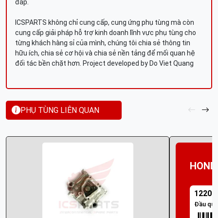
đáp.
ICSPARTS không chỉ cung cấp, cung ứng phụ tùng mà còn
cung cấp giải pháp hỗ trợ kinh doanh lĩnh vực phụ tùng cho
từng khách hàng sỉ của mình, chúng tôi chia sẻ thông tin
hữu ích, chia sẻ cơ hội và chia sẻ nền tảng để mối quan hệ
đối tác bền chặt hơn. Project developed by Do Viet Quang
PHỤ TÙNG LIÊN QUAN
HOND
12200
Đầu quy 