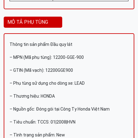
MÔ TẢ PHỤ TÙNG
Thông tin sản phẩm Đầu quy lát
– MPN (Mã phụ tùng): 12200-GGE-900
– GTIN (Mã vạch): 12200GGE900
– Phụ tùng sử dụng cho dòng xe: LEAD
– Thương hiệu: HONDA
– Nguồn gốc: Đóng gói tại Công Ty Honda Việt Nam
– Tiêu chuẩn: TCCS: 01|2008|HVN
– Tình trạng sản phẩm: New