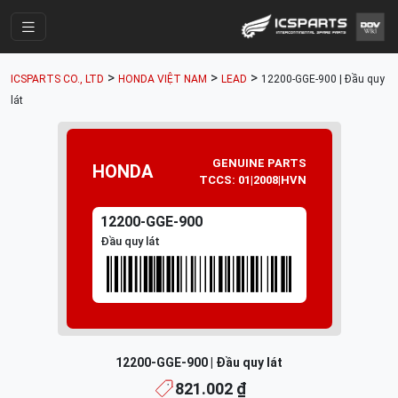
Trang Chính
>
>
>
ICSPARTS CO., LTD
HONDA VIỆT NAM
LEAD
12200-GGE-900 | Đầu quy
Cửa Hàng
lát
Parts Catalogue
Mã Phụ Tùng
GENUINE PARTS
HONDA
TCCS: 01|2008|HVN
Nhóm Phụ Tùng
12200-GGE-900
Tài khoản
Đầu quy lát
12200-GGE-900 | Đầu quy lát
821.002 ₫