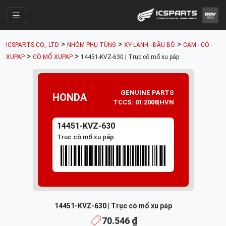
Trang Chính
>
>
>
ICSPARTS CO., LTD
NHÓM PHỤ TÙNG
XY LANH - ĐẦU BÒ
CAM - CÒ -
Cửa Hàng
>
>
XUPAP
CÒ MỔ XUPAP
14451-KVZ-630 | Trục cò mổ xu páp
Parts Catalogue
Mã Phụ Tùng
GENUINE PARTS
HONDA
TCCS: 01|2008|HVN
Nhóm Phụ Tùng
14451-KVZ-630
Tài khoản
Trục cò mổ xu páp
14451-KVZ-630 | Trục cò mổ xu páp
70.546 ₫