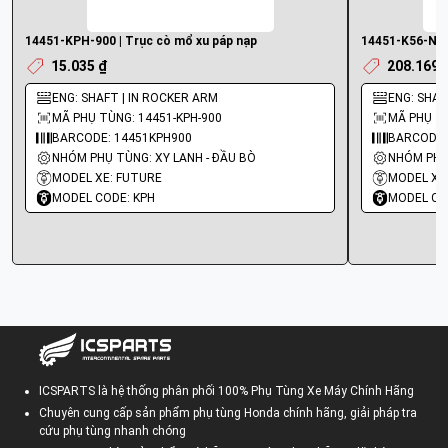
14451-KPH-900 | Trục cò mổ xu páp nạp
14451-K56-N00
15.035 ₫
208.169 
ENG: SHAFT | IN ROCKER ARM
ENG: SHAF
MÃ PHỤ TÙNG: 14451-KPH-900
MÃ PHỤ TÙ
BARCODE: 14451KPH900
BARCODE:
NHÓM PHỤ TÙNG: XY LANH - ĐẦU BÒ
NHÓM PHỤ 
MODEL XE: FUTURE
MODEL XE
MODEL CODE: KPH
MODEL CO
ICSPARTS là hệ thống phân phối 100% Phụ Tùng Xe Máy Chính Hãng
Chuyên cung cấp sản phẩm phụ tùng Honda chính hãng, giải pháp tra
cứu phụ tùng nhanh chóng