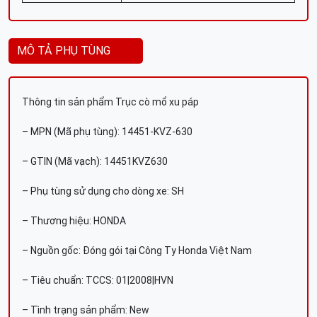
MÔ TẢ PHỤ TÙNG
Thông tin sản phẩm Trục cò mổ xu páp
– MPN (Mã phụ tùng): 14451-KVZ-630
– GTIN (Mã vạch): 14451KVZ630
– Phụ tùng sử dụng cho dòng xe: SH
– Thương hiệu: HONDA
– Nguồn gốc: Đóng gói tại Công Ty Honda Việt Nam
– Tiêu chuẩn: TCCS: 01|2008|HVN
– Tình trạng sản phẩm: New