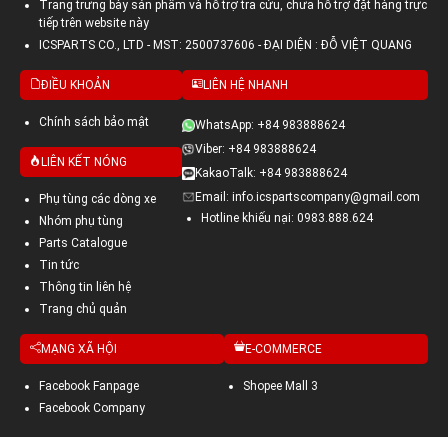
Trang trưng bày sản phẩm và hỗ trợ tra cứu, chưa hỗ trợ đặt hàng trực
tiếp trên website này
ICSPARTS CO., LTD - MST: 2500737606 - ĐẠI DIỆN : ĐỖ VIỆT QUANG
ĐIỀU KHOẢN
LIÊN HỆ NHANH
Chính sách bảo mật
WhatsApp: +84 983888624
Viber: +84 983888624
LIÊN KẾT NÓNG
KakaoTalk: +84 983888624
Email: info.icspartscompany@gmail.com
Phụ tùng các dòng xe
Hotline khiếu nại: 0983.888.624
Nhóm phụ tùng
Parts Catalogue
Tin tức
Thông tin liên hệ
Trang chủ quản
MẠNG XÃ HỘI
E-COMMERCE
Facebook Fanpage
Shopee Mall 3
Facebook Company