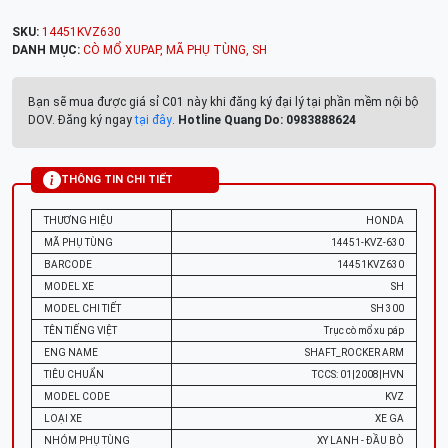
SKU:
14451KVZ630
DANH MỤC:
CÒ MỔ XUPAP
,
MÃ PHỤ TÙNG
,
SH
Bạn sẽ mua được giá sỉ C01 này khi đăng ký đại lý tại phần mềm nội bộ
DOV. Đăng ký ngay
tại đây
.
Hotline Quang Do: 0983888624
THÔNG TIN CHI TIẾT
THƯƠNG HIỆU
HONDA
MÃ PHỤ TÙNG
14451-KVZ-630
BARCODE
14451KVZ630
MODEL XE
SH
MODEL CHI TIẾT
SH 300
TÊN TIẾNG VIỆT
Trục cò mổ xu páp
ENG NAME
SHAFT_ROCKER ARM
TIÊU CHUẨN
TCCS: 01|2008|HVN
MODEL CODE
KVZ
LOẠI XE
XE GA
NHÓM PHỤ TÙNG
XY LANH - ĐẦU BÒ