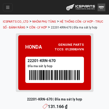
Trang Chính
>
>
ICSPARTS CO., LTD
NHÓM PHỤ TÙNG
HỆ THỐNG CÔN - LY HỢP - TRỤC
Cửa Hàng
>
>
SỐ - BÁNH RĂNG
CÔN - LY HỢP
22201-KRN-670 | Đĩa ma sát ly hợp
Parts Catalogue
Mã Phụ Tùng
GENUINE PARTS
HONDA
TCCS: 01|2008|HVN
Nhóm Phụ Tùng
22201-KRN-670
Tài khoản
Đĩa ma sát ly hợp
22201-KRN-670 | Đĩa ma sát ly hợp
131.166 ₫