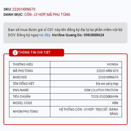
SKU:
22201KRN670
DANH MỤC:
CÔN - LY HỢP
,
MÃ PHỤ TÙNG
Bạn sẽ mua được giá sỉ C01 này khi đăng ký đại lý tại phần mềm nội bộ
DOV. Đăng ký ngay
tại đây
.
Hotline Quang Do: 0983888624
THÔNG TIN CHI TIẾT
THƯƠNG HIỆU
HONDA
MÃ PHỤ TÙNG
22201-KRN-670
BARCODE
22201KRN670
TÊN TIẾNG VIỆT
Đĩa ma sát ly hợp
ENG NAME
DISK | CLUTCH FRICTION
TIÊU CHUẨN
TCCS: 01|2008|HVN
MODEL CODE
KRN
HỆ THỐNG CÔN - LY HỢP - TRỤC SỐ - BÁNH
NHÓM PHỤ TÙNG
RĂNG