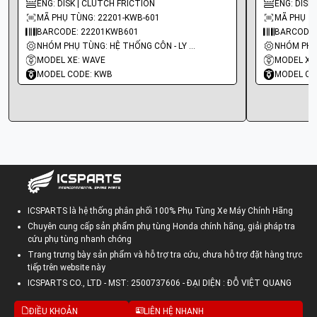
ENG: DISK | CLUTCH FRICTION
ENG: DISK
MÃ PHỤ TÙNG: 22201-KWB-601
MÃ PHỤ TÙ
BARCODE: 22201KWB601
BARCODE:
NHÓM PHỤ TÙNG: HỆ THỐNG CÔN - LY HỢP - TRỤC SỐ - BÁNH RĂNG
MODEL XE: WAVE
MODEL XE
MODEL CODE: KWB
MODEL CO
ICSPARTS là hệ thống phân phối 100% Phụ Tùng Xe Máy Chính Hãng
Chuyên cung cấp sản phẩm phụ tùng Honda chính hãng, giải pháp tra
cứu phụ tùng nhanh chóng
Trang trưng bày sản phẩm và hỗ trợ tra cứu, chưa hỗ trợ đặt hàng trực
tiếp trên website này
ICSPARTS CO., LTD - MST: 2500737606 - ĐẠI DIỆN : ĐỖ VIỆT QUANG
ĐIỀU KHOẢN
LIÊN HỆ NHANH