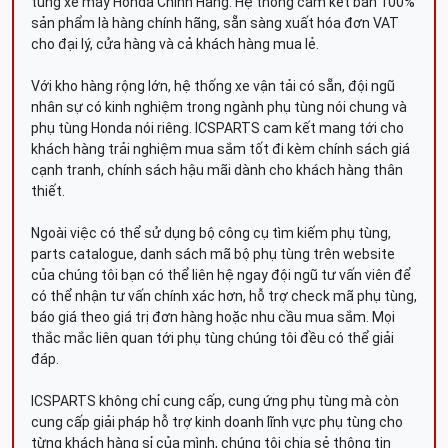
tùng xe máy Honda Chính Hãng. Hệ thống cam kết bán 100%
sản phẩm là hàng chính hãng, sẵn sàng xuất hóa đơn VAT
cho đại lý, cửa hàng và cả khách hàng mua lẻ.
Với kho hàng rộng lớn, hệ thống xe vận tải có sẵn, đội ngũ
nhân sự có kinh nghiệm trong ngành phụ tùng nói chung và
phụ tùng Honda nói riêng. ICSPARTS cam kết mang tới cho
khách hàng trải nghiệm mua sắm tốt đi kèm chính sách giá
cạnh tranh, chính sách hậu mãi dành cho khách hàng thân
thiết.
Ngoài việc có thể sử dụng bộ công cụ tìm kiếm phụ tùng,
parts catalogue, danh sách mã bộ phụ tùng trên website
của chúng tôi bạn có thể liên hệ ngay đội ngũ tư vấn viên để
có thể nhận tư vấn chính xác hơn, hỗ trợ check mã phụ tùng,
báo giá theo giá trị đơn hàng hoặc nhu cầu mua sắm. Mọi
thắc mắc liên quan tới phụ tùng chúng tôi đều có thể giải
đáp.
ICSPARTS không chỉ cung cấp, cung ứng phụ tùng mà còn
cung cấp giải pháp hỗ trợ kinh doanh lĩnh vực phụ tùng cho
từng khách hàng sỉ của mình, chúng tôi chia sẻ thông tin