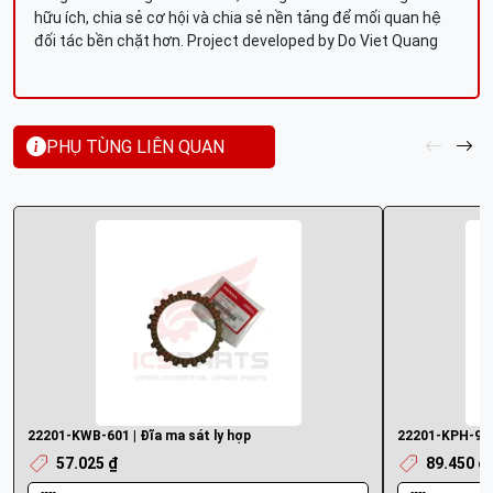
hữu ích, chia sẻ cơ hội và chia sẻ nền tảng để mối quan hệ
đối tác bền chặt hơn. Project developed by Do Viet Quang
PHỤ TÙNG LIÊN QUAN
22201-KWB-601 | Đĩa ma sát ly hợp
22201-KPH-900 
57.025 ₫
89.450 ₫