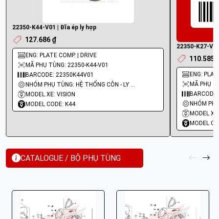
22350-K44-V01 | Đĩa ép ly hợp
127.686 ₫
22350-K27-V02 
ENG: PLATE COMP. | DRIVE
110.585 
MÃ PHỤ TÙNG: 22350-K44-V01
ENG: PLAT
BARCODE: 22350K44V01
MÃ PHỤ TÙ
NHÓM PHỤ TÙNG: HỆ THỐNG CÔN - LY HỢP - TRỤC SỐ - BÁNH RĂNG
BARCODE:
MODEL XE: VISION
MODEL CODE: K44
MODEL XE:
MODEL CO
CATALOGUE / BỘ PHỤ TÙNG