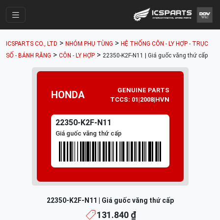
Trang Chính
>
>
ICSPARTS CO., LTD
NHÓM PHỤ TÙNG
HỆ THỐNG CÔN - LY HỢP - TRỤC
Cửa Hàng
>
>
SỐ - BÁNH RĂNG
CÔN - LY HỢP
22350-K2F-N11 | Giá guốc văng thứ cấp
Parts Catalogue
Mã Phụ Tùng
GENUINE PARTS
HONDA
TCCS: 01|2008|HVN
Nhóm Phụ Tùng
22350-K2F-N11
Tài khoản
Giá guốc văng thứ cấp
22350-K2F-N11 | Giá guốc văng thứ cấp
131.840 ₫