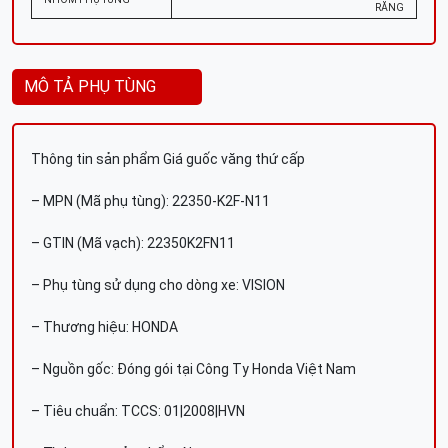
RĂNG
MÔ TẢ PHỤ TÙNG
Thông tin sản phẩm Giá guốc văng thứ cấp
– MPN (Mã phụ tùng): 22350-K2F-N11
– GTIN (Mã vạch): 22350K2FN11
– Phụ tùng sử dụng cho dòng xe: VISION
– Thương hiệu: HONDA
– Nguồn gốc: Đóng gói tại Công Ty Honda Việt Nam
– Tiêu chuẩn: TCCS: 01|2008|HVN