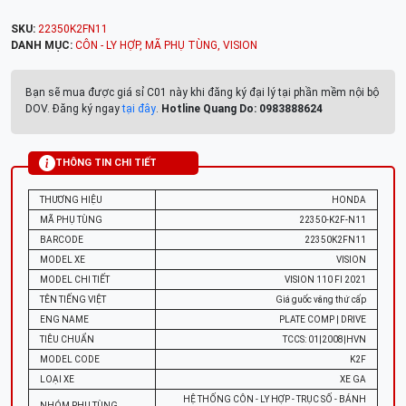
SKU:
22350K2FN11
DANH MỤC:
CÔN - LY HỢP
,
MÃ PHỤ TÙNG
,
VISION
Bạn sẽ mua được giá sỉ C01 này khi đăng ký đại lý tại phần mềm nội bộ
DOV. Đăng ký ngay
tại đây
.
Hotline Quang Do: 0983888624
THÔNG TIN CHI TIẾT
THƯƠNG HIỆU
HONDA
MÃ PHỤ TÙNG
22350-K2F-N11
BARCODE
22350K2FN11
MODEL XE
VISION
MODEL CHI TIẾT
VISION 110 FI 2021
TÊN TIẾNG VIỆT
Giá guốc văng thứ cấp
ENG NAME
PLATE COMP | DRIVE
TIÊU CHUẨN
TCCS: 01|2008|HVN
MODEL CODE
K2F
LOẠI XE
XE GA
HỆ THỐNG CÔN - LY HỢP - TRỤC SỐ - BÁNH
NHÓM PHỤ TÙNG