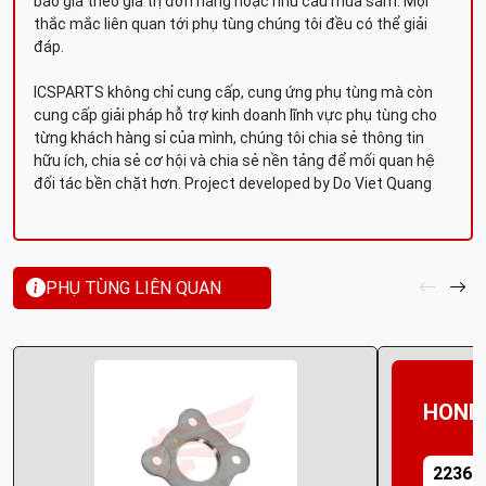
báo giá theo giá trị đơn hàng hoặc nhu cầu mua sắm. Mọi
thắc mắc liên quan tới phụ tùng chúng tôi đều có thể giải
đáp.
ICSPARTS không chỉ cung cấp, cung ứng phụ tùng mà còn
cung cấp giải pháp hỗ trợ kinh doanh lĩnh vực phụ tùng cho
từng khách hàng sỉ của mình, chúng tôi chia sẻ thông tin
hữu ích, chia sẻ cơ hội và chia sẻ nền tảng để mối quan hệ
đối tác bền chặt hơn. Project developed by Do Viet Quang
PHỤ TÙNG LIÊN QUAN
HOND
22361