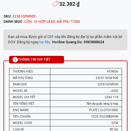
32.382 ₫
SKU:
22361GFM900
DANH MỤC:
CÔN - LY HỢP
,
LEAD
,
MÃ PHỤ TÙNG
Bạn sẽ mua được giá sỉ C01 này khi đăng ký đại lý tại phần mềm nội bộ
DOV. Đăng ký ngay
tại đây
.
Hotline Quang Do: 0983888624
THÔNG TIN CHI TIẾT
THƯƠNG HIỆU
HONDA
MÃ PHỤ TÙNG
22361-GFM-900
BARCODE
22361GFM900
MODEL XE
LEAD
MODEL CHI TIẾT
LEAD 110
TÊN TIẾNG VIỆT
Tấm ép guốc văng ly hợp
ENG NAME
PLATE | CLUTCH SIDE
TIÊU CHUẨN
TCCS: 01|2008|HVN
MODEL CODE
GFM
LOẠI XE
XE GA