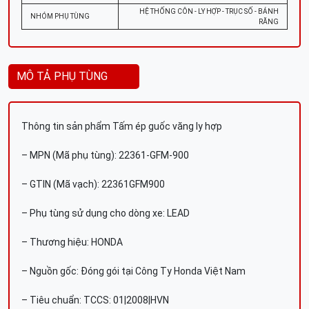
HỆ THỐNG CÔN - LY HỢP - TRỤC SỐ - BÁNH
NHÓM PHỤ TÙNG
RĂNG
MÔ TẢ PHỤ TÙNG
Thông tin sản phẩm Tấm ép guốc văng ly hợp
– MPN (Mã phụ tùng): 22361-GFM-900
– GTIN (Mã vạch): 22361GFM900
– Phụ tùng sử dụng cho dòng xe: LEAD
– Thương hiệu: HONDA
– Nguồn gốc: Đóng gói tại Công Ty Honda Việt Nam
– Tiêu chuẩn: TCCS: 01|2008|HVN