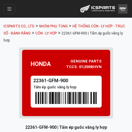
Trang Chính
>
>
ICSPARTS CO., LTD
NHÓM PHỤ TÙNG
HỆ THỐNG CÔN - LY HỢP - TRỤC
Cửa Hàng
>
>
SỐ - BÁNH RĂNG
CÔN - LY HỢP
22361-GFM-900 | Tấm ép guốc văng ly
hợp
Parts Catalogue
Mã Phụ Tùng
GENUINE PARTS
HONDA
Nhóm Phụ Tùng
TCCS: 01|2008|HVN
Tài khoản
22361-GFM-900
Tấm ép guốc văng ly hợp
22361-GFM-900 | Tấm ép guốc văng ly hợp