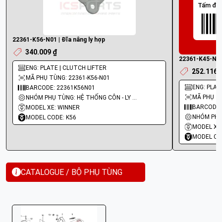
Tấm đĩa
22361-K56-N01 | Đĩa nâng ly hợp
340.009 ₫
22361-K45-NL1 
ENG: PLATE | CLUTCH LIFTER
252.116 
MÃ PHỤ TÙNG: 22361-K56-N01
ENG: PLAT
BARCODE: 22361K56N01
MÃ PHỤ TÙ
NHÓM PHỤ TÙNG: HỆ THỐNG CÔN - LY HỢP - TRỤC SỐ - BÁNH RĂNG
BARCODE:
MODEL XE: WINNER
MODEL CODE: K56
MODEL XE
MODEL CO
CATALOGUE / BỘ PHỤ TÙNG