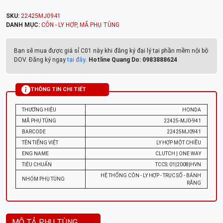
SKU:
22425MJ0941
DANH MỤC:
CÔN - LY HỢP
,
MÃ PHỤ TÙNG
Bạn sẽ mua được giá sỉ C01 này khi đăng ký đại lý tại phần mềm nội bộ
DOV. Đăng ký ngay
tại đây
.
Hotline Quang Do: 0983888624
THÔNG TIN CHI TIẾT
THƯƠNG HIỆU
HONDA
MÃ PHỤ TÙNG
22425-MJ0-941
BARCODE
22425MJ0941
TÊN TIẾNG VIỆT
LY HỢP MỘT CHIỀU
ENG NAME
CLUTCH | ONE WAY
TIÊU CHUẨN
TCCS: 01|2008|HVN
HỆ THỐNG CÔN - LY HỢP - TRỤC SỐ - BÁNH
NHÓM PHỤ TÙNG
RĂNG
MÔ TẢ PHỤ TÙNG