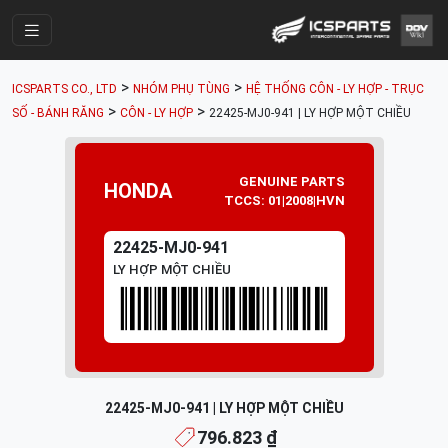
Trang Chính
>
>
ICSPARTS CO., LTD
NHÓM PHỤ TÙNG
HỆ THỐNG CÔN - LY HỢP - TRỤC
Cửa Hàng
>
>
SỐ - BÁNH RĂNG
CÔN - LY HỢP
22425-MJ0-941 | LY HỢP MỘT CHIỀU
Parts Catalogue
GENUINE PARTS
Mã Phụ Tùng
HONDA
TCCS: 01|2008|HVN
Nhóm Phụ Tùng
22425-MJ0-941
Tài khoản
LY HỢP MỘT CHIỀU
22425-MJ0-941 | LY HỢP MỘT CHIỀU
796.823 ₫