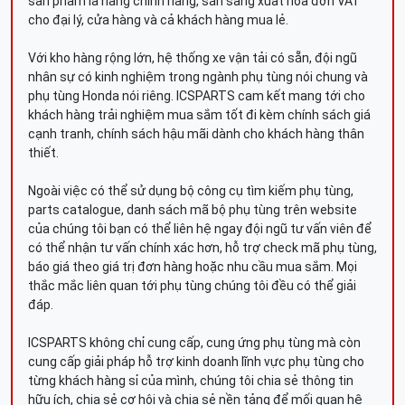
sản phẩm là hàng chính hãng, sẵn sàng xuất hóa đơn VAT
cho đại lý, cửa hàng và cả khách hàng mua lẻ.
Với kho hàng rộng lớn, hệ thống xe vận tải có sẵn, đội ngũ
nhân sự có kinh nghiệm trong ngành phụ tùng nói chung và
phụ tùng Honda nói riêng. ICSPARTS cam kết mang tới cho
khách hàng trải nghiệm mua sắm tốt đi kèm chính sách giá
cạnh tranh, chính sách hậu mãi dành cho khách hàng thân
thiết.
Ngoài việc có thể sử dụng bộ công cụ tìm kiếm phụ tùng,
parts catalogue, danh sách mã bộ phụ tùng trên website
của chúng tôi bạn có thể liên hệ ngay đội ngũ tư vấn viên để
có thể nhận tư vấn chính xác hơn, hỗ trợ check mã phụ tùng,
báo giá theo giá trị đơn hàng hoặc nhu cầu mua sắm. Mọi
thắc mắc liên quan tới phụ tùng chúng tôi đều có thể giải
đáp.
ICSPARTS không chỉ cung cấp, cung ứng phụ tùng mà còn
cung cấp giải pháp hỗ trợ kinh doanh lĩnh vực phụ tùng cho
từng khách hàng sỉ của mình, chúng tôi chia sẻ thông tin
hữu ích, chia sẻ cơ hội và chia sẻ nền tảng để mối quan hệ