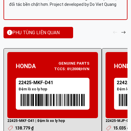
đối tác bền chặt hơn. Project developed by Do Viet Quang
PHỤ TÙNG LIÊN QUAN
GENUINE PARTS
HONDA
HOND
TCCS: 01|2008|HVN
22425-MKF-D41
22425
Đệm lò xo ly hợp
Đệm lò 
22425-MKF-D41 | Đệm lò xo ly hợp
22425-MJP-G51 
138.779 ₫
15.035 ₫