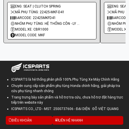
ENG: SEAT | CLUTCH SPRING
ENG: SEAT
MÃ PHỤ TÙNG: 22425-MKF-D41
MÃ PHỤ TÙ
BARCODE: 22425MKFD41
BARCODE:
NHÓM PHỤ TÙNG: HỆ THỐNG CÔN - LY HỢP - TRỤC SỐ - BÁNH RĂNG
MODEL XE: CBR1000
MODEL XE
MODEL CODE: MKF
ICSPARTS là hệ thống phân phối 100% Phụ Tùng Xe Máy Chính Hãng
Chuyên cung cấp sản phẩm phụ tùng Honda chính hãng, giải pháp tra
cứu phụ tùng nhanh chóng
Trang trưng bày sản phẩm và hỗ trợ tra cứu, chưa hỗ trợ đặt hàng trực
tiếp trên website này
ICSPARTS CO., LTD - MST: 2500737606 - ĐẠI DIỆN : ĐỖ VIỆT QUANG
ĐIỀU KHOẢN
LIÊN HỆ NHANH