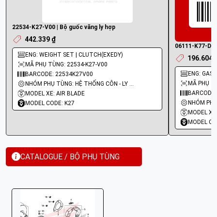
22534-K27-V00 | Bộ guốc văng ly hợp
442.339 ₫
06111-K77-D30 
ENG: WEIGHT SET | CLUTCH(EXEDY)
196.604 
MÃ PHỤ TÙNG: 22534-K27-V00
ENG: GASK
BARCODE: 22534K27V00
MÃ PHỤ TÙ
NHÓM PHỤ TÙNG: HỆ THỐNG CÔN - LY HỢP - TRỤC SỐ - BÁNH RĂNG
BARCODE:
MODEL XE: AIR BLADE
MODEL CODE: K27
MODEL XE:
MODEL CO
CATALOGUE / BỘ PHỤ TÙNG