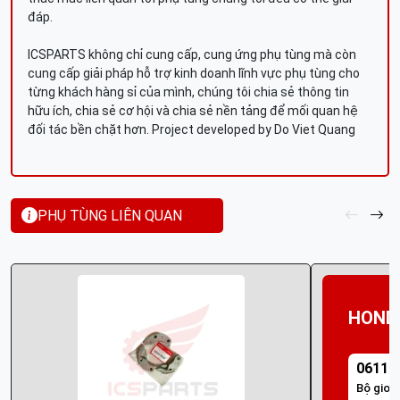
đáp.
ICSPARTS không chỉ cung cấp, cung ứng phụ tùng mà còn
cung cấp giải pháp hỗ trợ kinh doanh lĩnh vực phụ tùng cho
từng khách hàng sỉ của mình, chúng tôi chia sẻ thông tin
hữu ích, chia sẻ cơ hội và chia sẻ nền tảng để mối quan hệ
đối tác bền chặt hơn. Project developed by Do Viet Quang
PHỤ TÙNG LIÊN QUAN
HOND
06111
Bộ gioă