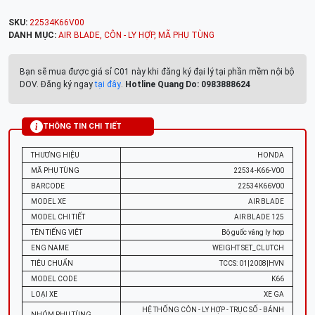
SKU:
22534K66V00
DANH MỤC:
AIR BLADE
,
CÔN - LY HỢP
,
MÃ PHỤ TÙNG
Bạn sẽ mua được giá sỉ C01 này khi đăng ký đại lý tại phần mềm nội bộ
DOV. Đăng ký ngay
tại đây
.
Hotline Quang Do: 0983888624
THÔNG TIN CHI TIẾT
THƯƠNG HIỆU
HONDA
MÃ PHỤ TÙNG
22534-K66-V00
BARCODE
22534K66V00
MODEL XE
AIR BLADE
MODEL CHI TIẾT
AIR BLADE 125
TÊN TIẾNG VIỆT
Bộ guốc văng ly hợp
ENG NAME
WEIGHT SET_CLUTCH
TIÊU CHUẨN
TCCS: 01|2008|HVN
MODEL CODE
K66
LOẠI XE
XE GA
HỆ THỐNG CÔN - LY HỢP - TRỤC SỐ - BÁNH
NHÓM PHỤ TÙNG