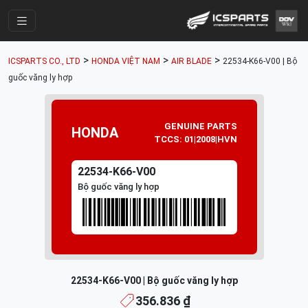
Trang Chính
>
>
>
ICSPARTS CO., LTD
HONDA VIỆT NAM
AIR BLADE
22534-K66-V00 | Bộ
Cửa Hàng
guốc văng ly hợp
Parts Catalogue
Mã Phụ Tùng
GENUINE PARTS
HONDA
TCCS: 01|2008|HVN
Nhóm Phụ Tùng
22534-K66-V00
Tài khoản
Bộ guốc văng ly hợp
22534-K66-V00 | Bộ guốc văng ly hợp
356.836 ₫