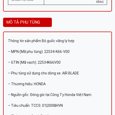
RĂNG
MÔ TẢ PHỤ TÙNG
Thông tin sản phẩm Bộ guốc văng ly hợp
– MPN (Mã phụ tùng): 22534-K66-V00
– GTIN (Mã vạch): 22534K66V00
– Phụ tùng sử dụng cho dòng xe: AIR BLADE
– Thương hiệu: HONDA
– Nguồn gốc: Đóng gói tại Công Ty Honda Việt Nam
– Tiêu chuẩn: TCCS: 01|2008|HVN