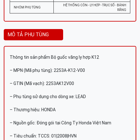
HỆ THỐNG CÔN - LY HỢP - TRỤC SỐ - BÁNH
NHÓM PHỤ TÙNG
RĂNG
MÔ TẢ PHỤ TÙNG
Thông tin sản phẩm Bộ guốc văng ly hợp K12
– MPN (Mã phụ tùng): 2253A-K12-V00
– GTIN (Mã vạch): 2253AK12V00
– Phụ tùng sử dụng cho dòng xe: LEAD
– Thương hiệu: HONDA
– Nguồn gốc: Đóng gói tại Công Ty Honda Việt Nam
– Tiêu chuẩn: TCCS: 01|2008|HVN