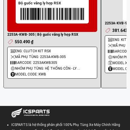
Bộ guốc văng ly hợp RSX
2253A-KVB-900
381.643 
2253A-KWB-305 | Bộ guốc văng ly hợp RSX
ENG: KIT 
550.490 ₫
MÃ PHỤ TÙ
ENG: CLUTCH KIT RSX
BARCODE:
MÃ PHỤ TÙNG: 2253A-KWB-305
BARCODE: 2253AKWB305
MODEL XE:
NHÓM PHỤ TÙNG: HỆ THỐNG CÔN - LY HỢP - TRỤC SỐ - BÁNH RĂNG
MODEL CO
MODEL CODE: KWB
ICSPARTS là hệ thống phân phối 100% Phụ Tùng Xe Máy Chính Hãng