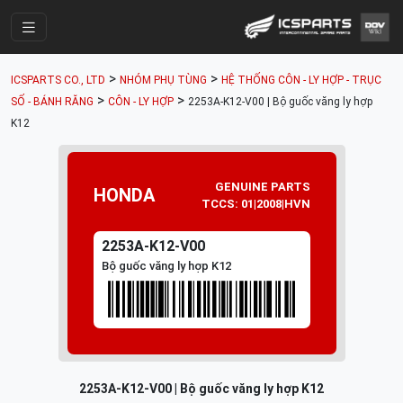
Trang Chính
>
>
ICSPARTS CO., LTD
NHÓM PHỤ TÙNG
HỆ THỐNG CÔN - LY HỢP - TRỤC
Cửa Hàng
>
>
SỐ - BÁNH RĂNG
CÔN - LY HỢP
2253A-K12-V00 | Bộ guốc văng ly hợp
K12
Parts Catalogue
Mã Phụ Tùng
GENUINE PARTS
HONDA
Nhóm Phụ Tùng
TCCS: 01|2008|HVN
Tài khoản
2253A-K12-V00
Bộ guốc văng ly hợp K12
2253A-K12-V00 | Bộ guốc văng ly hợp K12