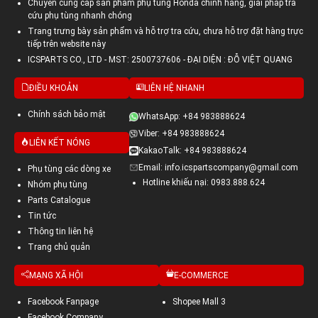
Chuyên cung cấp sản phẩm phụ tùng Honda chính hãng, giải pháp tra
cứu phụ tùng nhanh chóng
Trang trưng bày sản phẩm và hỗ trợ tra cứu, chưa hỗ trợ đặt hàng trực
tiếp trên website này
ICSPARTS CO., LTD - MST: 2500737606 - ĐẠI DIỆN : ĐỖ VIỆT QUANG
ĐIỀU KHOẢN
LIÊN HỆ NHANH
Chính sách bảo mật
WhatsApp: +84 983888624
Viber: +84 983888624
LIÊN KẾT NÓNG
KakaoTalk: +84 983888624
Email: info.icspartscompany@gmail.com
Phụ tùng các dòng xe
Hotline khiếu nại: 0983.888.624
Nhóm phụ tùng
Parts Catalogue
Tin tức
Thông tin liên hệ
Trang chủ quản
MẠNG XÃ HỘI
E-COMMERCE
Facebook Fanpage
Shopee Mall 3
Facebook Company