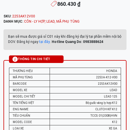
860.430 ₫
SKU:
2253AK12V00
DANH MỤC:
CÔN - LY HỢP
,
LEAD
,
MÃ PHỤ TÙNG
Bạn sẽ mua được giá sỉ C01 này khi đăng ký đại lý tại phần mềm nội bộ
DOV. Đăng ký ngay
tại đây
.
Hotline Quang Do: 0983888624
THÔNG TIN CHI TIẾT
THƯƠNG HIỆU
HONDA
MÃ PHỤ TÙNG
2253A-K12-V00
BARCODE
2253AK12V00
MODEL XE
LEAD
MODEL CHI TIẾT
LEAD 125
TÊN TIẾNG VIỆT
Bộ guốc văng ly hợp K12
ENG NAME
CLUTCH KIT K12
TIÊU CHUẨN
TCCS: 01|2008|HVN
MODEL CODE
K12
LOẠI XE
XE GA