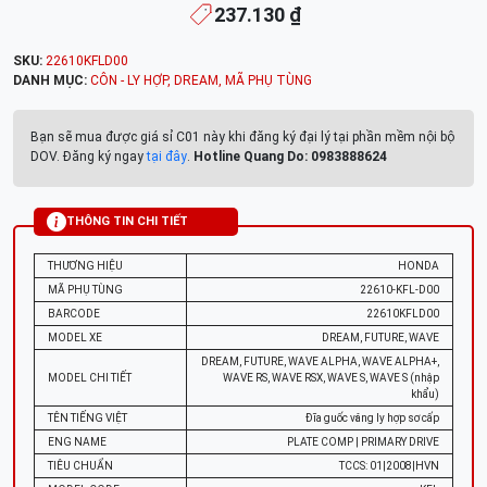
237.130 ₫
SKU:
22610KFLD00
DANH MỤC:
CÔN - LY HỢP
,
DREAM
,
MÃ PHỤ TÙNG
Bạn sẽ mua được giá sỉ C01 này khi đăng ký đại lý tại phần mềm nội bộ
DOV. Đăng ký ngay
tại đây
.
Hotline Quang Do: 0983888624
THÔNG TIN CHI TIẾT
THƯƠNG HIỆU
HONDA
MÃ PHỤ TÙNG
22610-KFL-D00
BARCODE
22610KFLD00
MODEL XE
DREAM, FUTURE, WAVE
DREAM, FUTURE, WAVE ALPHA, WAVE ALPHA+,
MODEL CHI TIẾT
WAVE RS, WAVE RSX, WAVE S, WAVE S (nhập
khẩu)
TÊN TIẾNG VIỆT
Đĩa guốc văng ly hợp sơ cấp
ENG NAME
PLATE COMP | PRIMARY DRIVE
TIÊU CHUẨN
TCCS: 01|2008|HVN