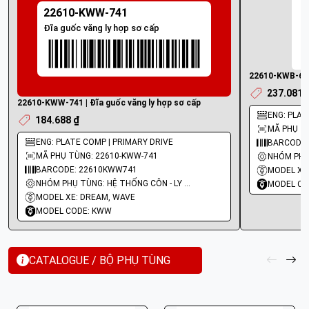
22610-KWW-741
Đĩa guốc văng ly hợp sơ cấp
22610-KWB-601 
237.081 
22610-KWW-741 | Đĩa guốc văng ly hợp sơ cấp
ENG: PLAT
184.688 ₫
MÃ PHỤ T
ENG: PLATE COMP | PRIMARY DRIVE
BARCODE:
MÃ PHỤ TÙNG: 22610-KWW-741
BARCODE: 22610KWW741
MODEL XE
NHÓM PHỤ TÙNG: HỆ THỐNG CÔN - LY HỢP - TRỤC SỐ - BÁNH RĂNG
MODEL CO
MODEL XE: DREAM, WAVE
MODEL CODE: KWW
CATALOGUE / BỘ PHỤ TÙNG