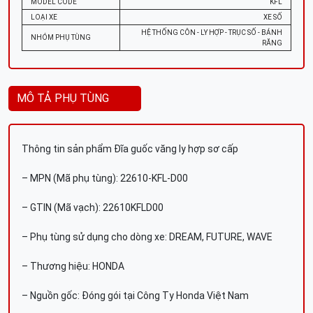
MODEL CODE
KFL
LOẠI XE
XE SỐ
HỆ THỐNG CÔN - LY HỢP - TRỤC SỐ - BÁNH
NHÓM PHỤ TÙNG
RĂNG
MÔ TẢ PHỤ TÙNG
Thông tin sản phẩm Đĩa guốc văng ly hợp sơ cấp
– MPN (Mã phụ tùng): 22610-KFL-D00
– GTIN (Mã vạch): 22610KFLD00
– Phụ tùng sử dụng cho dòng xe: DREAM, FUTURE, WAVE
– Thương hiệu: HONDA
– Nguồn gốc: Đóng gói tại Công Ty Honda Việt Nam