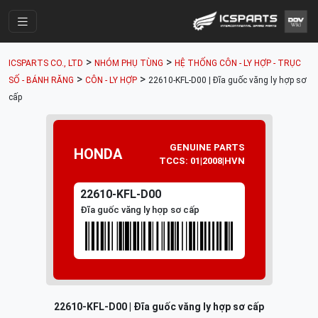
Trang Chính
>
>
ICSPARTS CO., LTD
NHÓM PHỤ TÙNG
HỆ THỐNG CÔN - LY HỢP - TRỤC
Cửa Hàng
>
>
SỐ - BÁNH RĂNG
CÔN - LY HỢP
22610-KFL-D00 | Đĩa guốc văng ly hợp sơ
cấp
Parts Catalogue
Mã Phụ Tùng
GENUINE PARTS
HONDA
Nhóm Phụ Tùng
TCCS: 01|2008|HVN
Tài khoản
22610-KFL-D00
Đĩa guốc văng ly hợp sơ cấp
22610-KFL-D00 | Đĩa guốc văng ly hợp sơ cấp