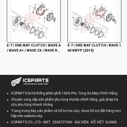
E-7 | ONE WAY CLUTCH | WAVE A 
E-7 | ONE WAY CLUTCH | WAVE 1
/ WAVE A+ / WAVE ZX / WAVE RS
00 KWYP (2013)
V / WAVE ALPHA / WAVE RS / WA
VE S / WAVE 100S NHẬP
ICSPARTS là hệ thống phân phối 100% Phụ Tùng Xe Máy Chính Hãng
Chuyên cung cấp sản phẩm phụ tùng Honda chính hãng, giải pháp tra
cứu phụ tùng nhanh chóng
Trang trưng bày sản phẩm và hỗ trợ tra cứu, chưa hỗ trợ đặt hàng trực
tiếp trên website này
ICSPARTS CO., LTD - MST: 2500737606 - ĐẠI DIỆN : ĐỖ VIỆT QUANG