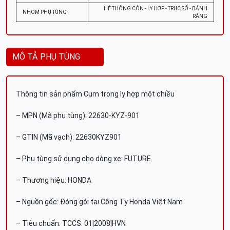
HỆ THỐNG CÔN - LY HỢP - TRỤC SỐ - BÁNH
NHÓM PHỤ TÙNG
RĂNG
MÔ TẢ PHỤ TÙNG
Thông tin sản phẩm Cụm trong ly hợp một chiều
– MPN (Mã phụ tùng): 22630-KYZ-901
– GTIN (Mã vạch): 22630KYZ901
– Phụ tùng sử dụng cho dòng xe: FUTURE
– Thương hiệu: HONDA
– Nguồn gốc: Đóng gói tại Công Ty Honda Việt Nam
– Tiêu chuẩn: TCCS: 01|2008|HVN