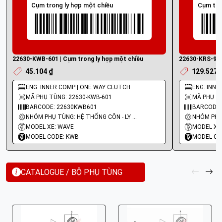
Cụm trong ly hợp một chiều
Cụm tro
22630-KWB-601 | Cụm trong ly hợp một chiều
22630-KRS-920 
45.104 ₫
129.527 
ENG: INNER COMP | ONE WAY CLUTCH
ENG: INNE
MÃ PHỤ TÙNG: 22630-KWB-601
MÃ PHỤ TÙ
BARCODE: 22630KWB601
BARCODE:
NHÓM PHỤ TÙNG: HỆ THỐNG CÔN - LY HỢP - TRỤC SỐ - BÁNH RĂNG
MODEL XE: WAVE
MODEL XE
MODEL CODE: KWB
MODEL CO
CATALOGUE / BỘ PHỤ TÙNG