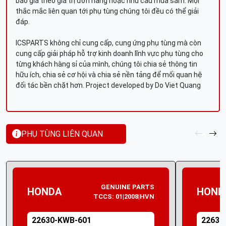
báo giá theo giá trị đơn hàng hoặc nhu cầu mua sắm. Mọi
thắc mắc liên quan tới phụ tùng chúng tôi đều có thể giải
đáp.
ICSPARTS không chỉ cung cấp, cung ứng phụ tùng mà còn
cung cấp giải pháp hỗ trợ kinh doanh lĩnh vực phụ tùng cho
từng khách hàng sỉ của mình, chúng tôi chia sẻ thông tin
hữu ích, chia sẻ cơ hội và chia sẻ nền tảng để mối quan hệ
đối tác bền chặt hơn. Project developed by Do Viet Quang
PHỤ TÙNG LIÊN QUAN
GENUINE PARTS
HONDA
HOND
TCCS: 01|2008|HVN
22630-KWB-601
22630