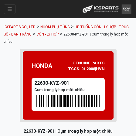
Trang Chính
>
>
ICSPARTS CO., LTD
NHÓM PHỤ TÙNG
HỆ THỐNG CÔN - LY HỢP - TRỤC
Cửa Hàng
>
>
SỐ - BÁNH RĂNG
CÔN - LY HỢP
22630-KYZ-901 | Cụm trong ly hợp một
chiều
Parts Catalogue
Mã Phụ Tùng
GENUINE PARTS
HONDA
Nhóm Phụ Tùng
TCCS: 01|2008|HVN
Tài khoản
22630-KYZ-901
Cụm trong ly hợp một chiều
22630-KYZ-901 | Cụm trong ly hợp một chiều