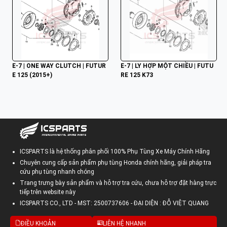
E-7 | ONE WAY CLUTCH | FUTUR
E-7 | LY HỢP MỘT CHIỀU | FUTU
E 125 (2015+)
RE 125 K73
ICSPARTS là hệ thống phân phối 100% Phụ Tùng Xe Máy Chính Hãng
Chuyên cung cấp sản phẩm phụ tùng Honda chính hãng, giải pháp tra
cứu phụ tùng nhanh chóng
Trang trưng bày sản phẩm và hỗ trợ tra cứu, chưa hỗ trợ đặt hàng trực
tiếp trên website này
ICSPARTS CO., LTD - MST: 2500737606 - ĐẠI DIỆN : ĐỖ VIỆT QUANG
ĐIỀU KHOẢN
LIÊN HỆ NHANH