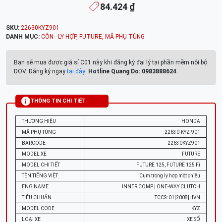
84.424 ₫
SKU:
22630KYZ901
DANH MỤC:
CÔN - LY HỢP
,
FUTURE
,
MÃ PHỤ TÙNG
Bạn sẽ mua được giá sỉ C01 này khi đăng ký đại lý tại phần mềm nội bộ
DOV. Đăng ký ngay
tại đây
.
Hotline Quang Do: 0983888624
THÔNG TIN CHI TIẾT
THƯƠNG HIỆU
HONDA
MÃ PHỤ TÙNG
22630-KYZ-901
BARCODE
22630KYZ901
MODEL XE
FUTURE
MODEL CHI TIẾT
FUTURE 125, FUTURE 125 Fi
TÊN TIẾNG VIỆT
Cụm trong ly hợp một chiều
ENG NAME
INNER COMP | ONE-WAY CLUTCH
TIÊU CHUẨN
TCCS: 01|2008|HVN
MODEL CODE
KYZ
LOẠI XE
XE SỐ